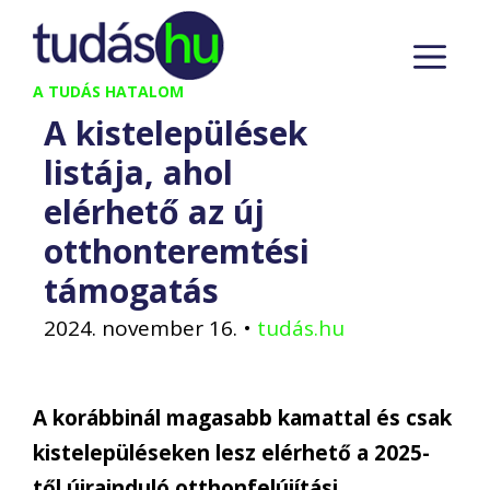
Kilépés
M
a
tartalomba
A TUDÁS HATALOM
A kistelepülések
listája, ahol
elérhető az új
otthonteremtési
támogatás
2024. november 16.
•
tudás.hu
A korábbinál magasabb kamattal és csak
kistelepüléseken lesz elérhető a 2025-
től újrainduló otthonfelújítási