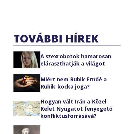
TOVÁBBI HÍREK
A szexrobotok hamarosan
eláraszthatják a világot
Miért nem Rubik Ernőé a
Rubik-kocka joga?
Hogyan vált Irán a Közel-
Kelet Nyugatot fenyegető
konfliktusforrásává?