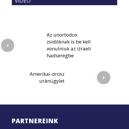
VIDEÓ
Az unortodox
zsidóknak is be kell
vonulniuk az izraeli
hadseregbe
Amerikai-orosz
uránügylet
PARTNEREINK