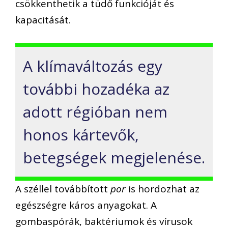
csökkenthetik a tüdő funkcióját és
kapacitását.
A klímaváltozás egy
további hozadéka az
adott régióban nem
honos kártevők,
betegségek megjelenése.
A széllel továbbított
por
is hordozhat az
egészségre káros anyagokat. A
gombaspórák, baktériumok és vírusok