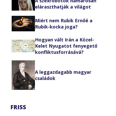
A szexrobotok hamarosan
eláraszthatják a világot
Miért nem Rubik Ernőé a
Rubik-kocka joga?
Hogyan vált Irán a Közel-
Kelet Nyugatot fenyegető
konfliktusforrásává?
A leggazdagabb magyar
családok
FRISS