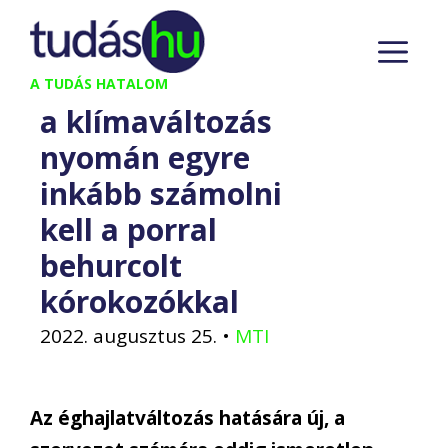
Kilépés
M
a
tartalomba
A TUDÁS HATALOM
a klímaváltozás
nyomán egyre
inkább számolni
kell a porral
behurcolt
kórokozókkal
2022. augusztus 25.
•
MTI
Az éghajlatváltozás hatására új, a