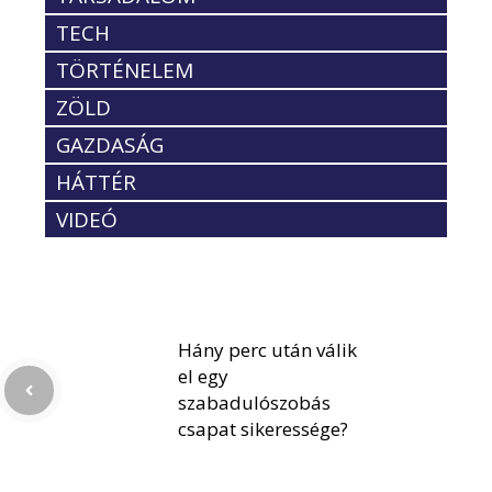
TECH
TÖRTÉNELEM
ZÖLD
GAZDASÁG
HÁTTÉR
VIDEÓ
Hány perc után válik
el egy
szabadulószobás
csapat sikeressége?