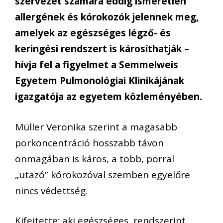
szervezet számára eddig ismeretlen
allergének és kórokozók jelennek meg,
amelyek az egészséges légző- és
keringési rendszert is károsíthatják –
hívja fel a figyelmet a Semmelweis
Egyetem Pulmonológiai Klinikájának
igazgatója az egyetem közleményében.
Müller Veronika szerint a magasabb
porkoncentráció hosszabb távon
önmagában is káros, a több, porral
„utazó” kórokozóval szemben egyelőre
nincs védettség.
Kifejtette: aki egészséges, rendszerint