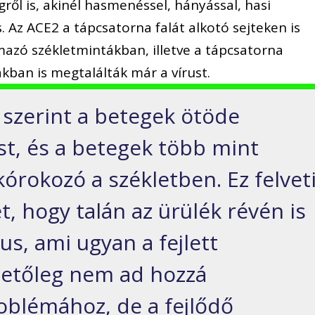
ől is, akinél hasmenéssel, hányással, hasi
. Az ACE2 a tápcsatorna falát alkotó sejteken is
rmazó székletmintákban, illetve a tápcsatorna
kban is megtalálták már a vírust.
szerint a betegek ötöde
t, és a betegek több mint
 kórokozó a székletben. Ez felvet
, hogy talán az ürülék révén is
us, ami ugyan a fejlett
hetőleg nem ad hozzá
oblémához, de a fejlődő