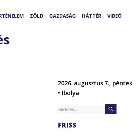
RTÉNELEM
ZÖLD
GAZDASÁG
HÁTTÉR
VIDEÓ
és
2026. augusztus 7., péntek
• Ibolya
Keresés:
n
FRISS