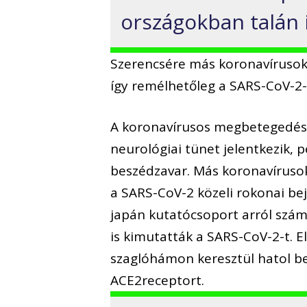
országokban talán 
Szerencsére más koronavírusok 
így remélhetőleg a SARS-CoV-2-
A koronavírusos megbetegedése
neurológiai tünet jelentkezik, p
beszédzavar. Más koronavírusok
a SARS-CoV-2 közeli rokonai bej
japán kutatócsoport arról szám
is kimutatták a SARS-CoV-2-t. E
szaglóhámon keresztül hatol be
ACE2receptort.