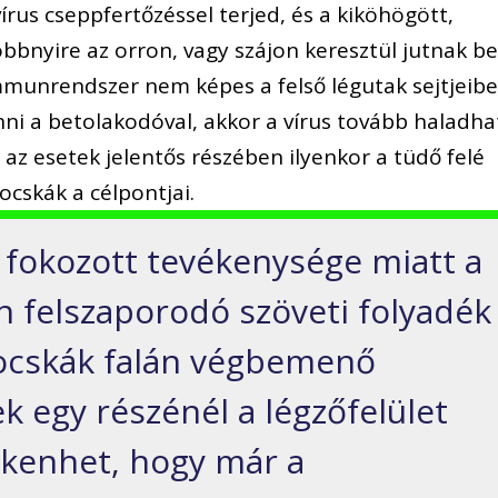
rus cseppfertőzéssel terjed, és a kiköhögött,
öbbnyire az orron, vagy szájon keresztül jutnak b
mmunrendszer nem képes a felső légutak sejtjeib
ni a betolakodóval, akkor a vírus tovább haladha
 az esetek jelentős részében ilyenkor a tüdő felé
gocskák a célpontjai.
fokozott tevékenysége miatt a
 felszaporodó szöveti folyadék
gocskák falán végbemenő
k egy részénél a légzőfelület
kkenhet, hogy már a