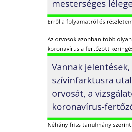
mesterséges lélege
Erről a folyamatról és részletei
Az orvosok azonban több olyan 
koronavírus a fertőzött kering
Vannak jelentések,
szívinfarktusra uta
orvosát, a vizsgála
koronavírus-fertőzö
Néhány friss tanulmány szerint