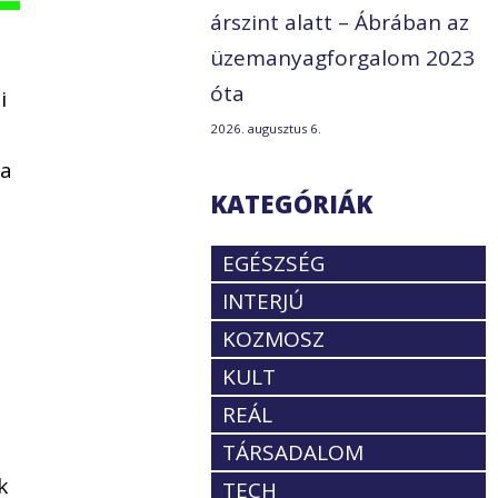
árszint alatt – Ábrában az
üzemanyagforgalom 2023
óta
i
y
2026. augusztus 6.
 a
KATEGÓRIÁK
EGÉSZSÉG
INTERJÚ
KOZMOSZ
KULT
REÁL
TÁRSADALOM
k
TECH