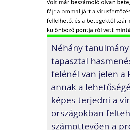
Volt már beszámoló olyan betegr
fájdalommal járt a vírusfertőzés
fellelhető, és a betegektől szá
különböző pontjairól vett mintá
Néhány tanulmány 
tapasztal hasmenés
felénél van jelen a
annak a lehetőségét
képes terjedni a vír
országokban felte
számottevően a pr