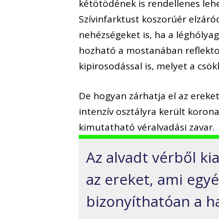
kétötödének is rendellenes leh
Szívinfarktust koszorúér elzár
nehézségeket is, ha a léghólyago
hozható a mostanában reflektor
kipirosodással is, melyet a csök
De hogyan zárhatja el az ereke
intenzív osztályra került koro
kimutatható véralvadási zavar.
Az alvadt vérből ki
az ereket, ami egy
bizonyíthatóan a ha