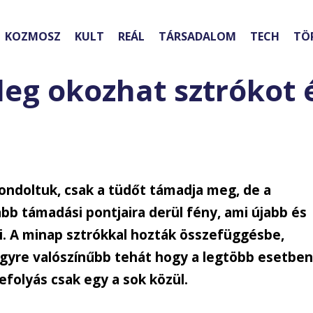
KOZMOSZ
KULT
REÁL
TÁRSADALOM
TECH
TÖ
leg okozhat sztrókot 
 gondoltuk, csak a tüdőt támadja meg, de a
bb támadási pontjaira derül fény, ami újabb és
i. A minap sztrókkal hozták összefüggésbe,
Egyre valószínűbb tehát hogy a legtöbb esetbe
efolyás csak egy a sok közül.