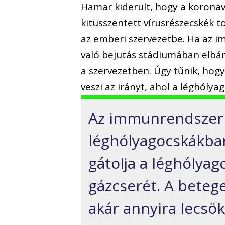
Hamar kiderült, hogy a koronaví
kitüsszentett vírusrészecskék t
az emberi szervezetbe. Ha az i
való bejutás stádiumában elbán
a szervezetben. Úgy tűnik, hogy
veszi az irányt, ahol a léghólya
Az immunrendszer 
léghólyagocskákban
gátolja a léghólya
gázcserét. A betege
akár annyira lecsö