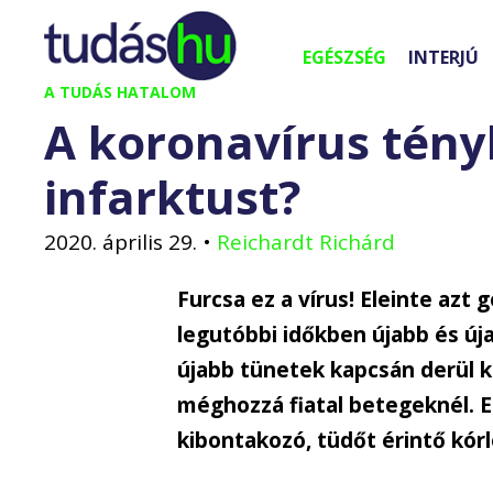
Kilépés
a
EGÉSZSÉG
INTERJÚ
tartalomba
A TUDÁS HATALOM
A koronavírus tény
infarktust?
2020. április 29.
•
Reichardt Richárd
Furcsa ez a vírus! Eleinte azt
legutóbbi időkben újabb és úja
újabb tünetek kapcsán derül k
méghozzá fiatal betegeknél. 
kibontakozó, tüdőt érintő kórl