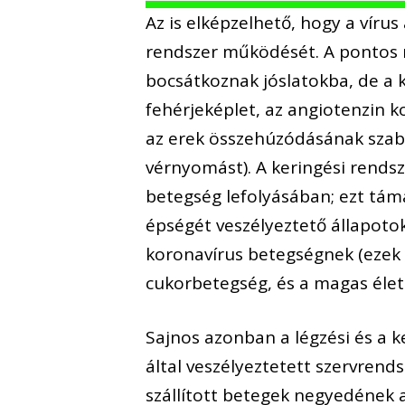
Az is elképzelhető, hogy a víru
rendszer működését. A pontos 
bocsátkoznak jóslatokba, de a 
fehérjeképlet, az angiotenzin k
az erek összehúzódásának szabá
vérnyomást). A keringési rendsz
betegség lefolyásában; ezt táma
épségét veszélyeztető állapotok
koronavírus betegségnek (ezek 
cukorbetegség, és a magas élet
Sajnos azonban a légzési és a k
által veszélyeztetett szervrend
szállított betegek negyedének a