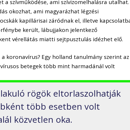
et a szívműködése, ami szívizomelhalásra utalhat.
ódás okozhat, ami magyarázhat légzési
cskák kapillárisai záródnak el, illetve kapcsolatb
fénybe került, lábujjakon jelentkező
kent vérellátás miatti sejtpusztulás idézhet elő.
t a koronavírus? Egy holland tanulmány szerint az
navírusos betegek több mint harmadánál volt
alakuló rögök eltorlaszolhatják
ébként több esetben volt
lál közvetlen oka.