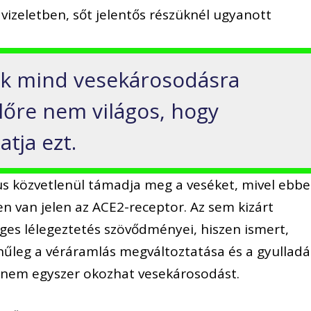
 vizeletben, sőt jelentős részüknél ugyanott
k mind vesekárosodásra
előre nem világos, hogy
tja ezt.
us közvetlenül támadja meg a veséket, mivel ebb
n van jelen az ACE2-receptor. Az sem kizárt
es lélegeztetés szövődményei, hiszen ismert,
nűleg a véráramlás megváltoztatása és a gyulladá
– nem egyszer okozhat vesekárosodást.