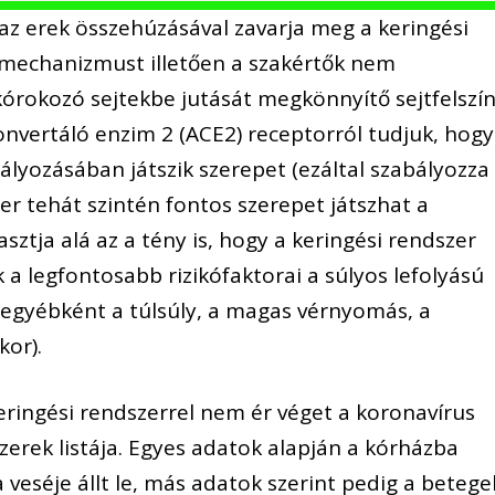
s az erek összehúzásával zavarja meg a keringési
mechanizmust illetően a szakértők nem
kórokozó sejtekbe jutását megkönnyítő sejtfelszín
onvertáló enzim 2 (ACE2) receptorról tudjuk, hog
lyozásában játszik szerepet (ezáltal szabályozza
er tehát szintén fontos szerepet játszhat a
sztja alá az a tény is, hogy a keringési rendszer
 a legfontosabb rizikófaktorai a súlyos lefolyású
egyébként a túlsúly, a magas vérnyomás, a
kor).
eringési rendszerrel nem ér véget a koronavírus
szerek listája. Egyes adatok alapján a kórházba
 veséje állt le, más adatok szerint pedig a betege