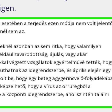
igen.
esetében a terjedés ezen módja nem volt jelentő
nél sem az.
knél azonban az sem ritka, hogy valamilyen
éldául zavarodottság, ájulás, vagy akár
kal végzett vizsgálatok egyértelművé tették, hog
uthatnak az idegrendszerbe, és április elején egy
olt be, hogy egy beteg agygerincvelő-folyadékáb
lképzelhető, hogy a vírus az orrüregből a
 a központi idegrendszerbe, ahol szintén találni