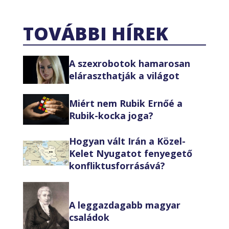
TOVÁBBI HÍREK
A szexrobotok hamarosan
eláraszthatják a világot
Miért nem Rubik Ernőé a
Rubik-kocka joga?
Hogyan vált Irán a Közel-
Kelet Nyugatot fenyegető
konfliktusforrásává?
A leggazdagabb magyar
családok