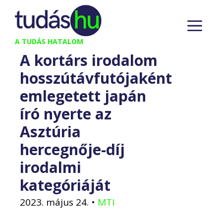
Kilépés
M
a
tartalomba
A TUDÁS HATALOM
A kortárs irodalom
hosszútávfutójaként
emlegetett japán
író nyerte az
Asztúria
hercegnője-díj
irodalmi
kategóriáját
2023. május 24.
•
MTI