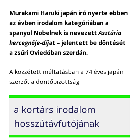
Murakami Haruki japán író nyerte ebben
az évben irodalom kategóriában a
spanyol Nobelnek is nevezett
Asztúria
hercegnője-díj
at – jelentett be döntését
a zsűri Oviedóban szerdán.
A közzétett méltatásban a 74 éves japán
szerzőt a döntőbizottság
a kortárs irodalom
hosszútávfutójának