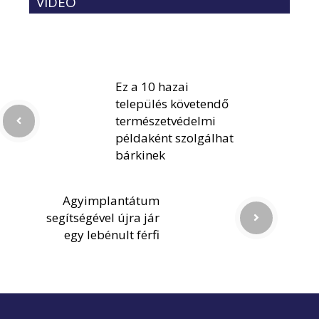
VIDEÓ
Ez a 10 hazai
település követendő
természetvédelmi
példaként szolgálhat
bárkinek
Agyimplantátum
segítségével újra jár
egy lebénult férfi