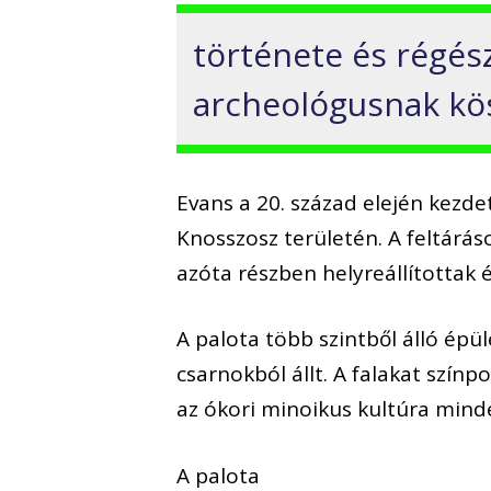
története és régész
archeológusnak kö
Evans a 20. század elején kezde
Knosszosz területén. A feltárás
azóta részben helyreállítottak
A palota több szintből álló ép
csarnokból állt. A falakat szín
az ókori minoikus kultúra minden
A palota