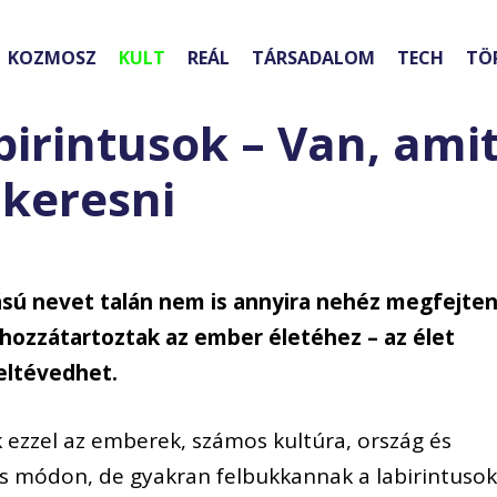
KOZMOSZ
KULT
REÁL
TÁRSADALOM
TECH
TÖ
birintusok – Van, ami
lkeresni
ású nevet talán nem is annyira nehéz megfejten
hozzátartoztak az ember életéhez – az élet
eltévedhet.
 ezzel az emberek, számos kultúra, ország és
módon, de gyakran felbukkannak a labirintusok