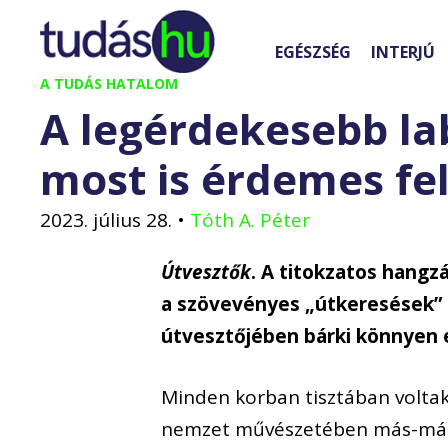
Kilépés
a
EGÉSZSÉG
INTERJÚ
tartalomba
A TUDÁS HATALOM
A legérdekesebb la
most is érdemes fe
2023. július 28.
•
Tóth A. Péter
Útvesztők
. A titokzatos hangz
a szövevényes „útkeresések” 
útvesztőjében bárki könnyen 
Minden korban tisztában voltak
nemzet művészetében más-más 