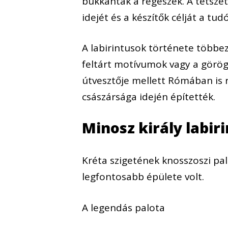
bukkantak a régészek. A tetsze
idejét és a készítők célját a tud
A labirintusok története többe
feltárt motívumok vagy a görög
útvesztője mellett Rómában is 
császársága idején építették.
Minosz király labir
Kréta szigetének knosszoszi palo
legfontosabb épülete volt.
A legendás palota