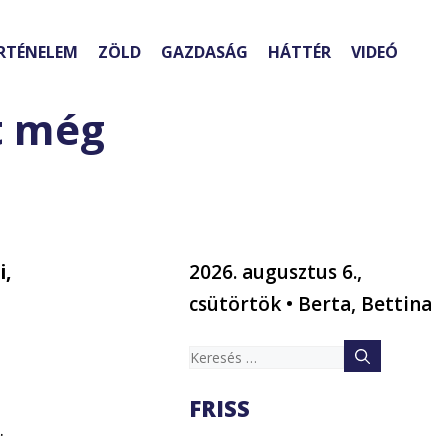
RTÉNELEM
ZÖLD
GAZDASÁG
HÁTTÉR
VIDEÓ
t még
i,
2026. augusztus 6.,
csütörtök • Berta, Bettina
Keresés:
FRISS
.