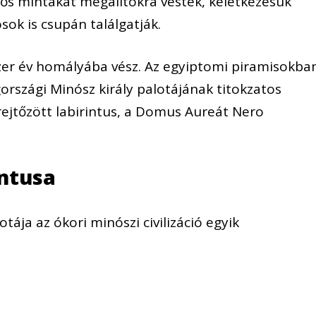
tős mintákat megalitokra vésték, keletkezésük
ósok is csupán találgatják.
zer év homályába vész. Az egyiptomi piramisokba
országi Minósz király palotájának titokzatos
rejtőzött labirintus, a Domus Aureát Nero
intusa
tája az ókori minószi civilizáció egyik