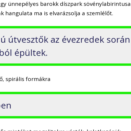
egy ünnepélyes barokk díszpark sövénylabirintusa
ak hangulata ma is elvarázsolja a szemlélőt.
jú útvesztők az évezredek során
ból épültek.
ő, spirális formákra
ben