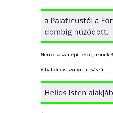
a Palatinustól a F
dombig húzódott.
Nero császár építtette, akinek 
A hatalmas szobor a császárt
Helios isten alakjá