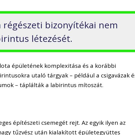
a régészeti bizonyítékai nem
irintus létezését.
lota épületének komplexitása és a korábbi
irintusokra utaló tárgyak – például a csigavázak é
umok – táplálták a labirintus mítoszát.
es építészeti csemegét rejt. Az egyik ilyen az
 nagy tűzvész után kialakított épületegyüttes