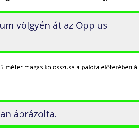
orum völgyén át az Oppius
35 méter magas kolosszusa a palota előterében áll
ban ábrázolta.