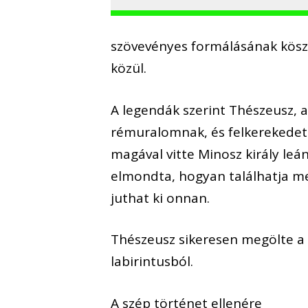
szövevényes formálásának köszö
közül.
A legendák szerint Thészeusz, a
rémuralomnak, és felkerekedett
magával vitte Minosz király leá
elmondta, hogyan találhatja me
juthat ki onnan.
Thészeusz sikeresen megölte a 
labirintusból.
A szép történet ellenére