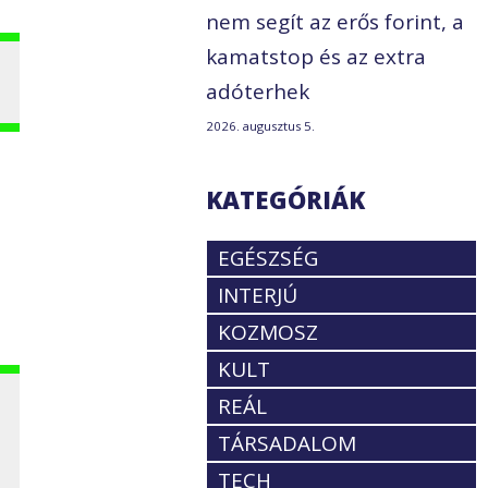
nem segít az erős forint, a
kamatstop és az extra
adóterhek
2026. augusztus 5.
KATEGÓRIÁK
EGÉSZSÉG
t
INTERJÚ
KOZMOSZ
KULT
REÁL
TÁRSADALOM
TECH