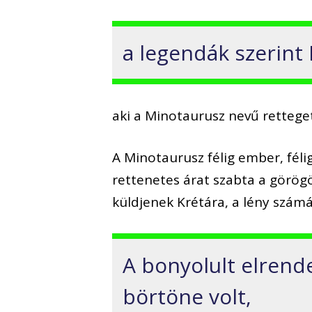
a legendák szerint 
aki a Minotaurusz nevű retteget
A Minotaurusz félig ember, félig
rettenetes árat szabta a görög
küldjenek Krétára, a lény szám
A bonyolult elrend
börtöne volt,