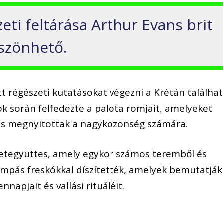
eti feltárása Arthur Evans brit
szönhető.
tt régészeti kutatásokat végezni a Krétán találha
ok során felfedezte a palota romjait, amelyeket
 és megnyitottak a nagyközönség számára.
ületegyüttes, amely egykor számos teremből és
pompás freskókkal díszítették, amelyek bemutatják
napjait és vallási rituáléit.