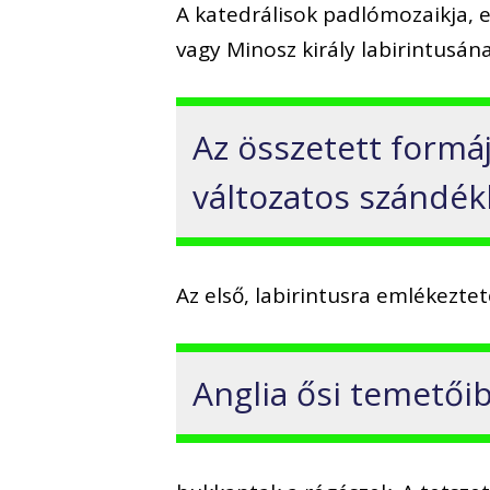
A katedrálisok padlómozaikja, 
vagy Minosz király labirintusán
Az összetett formá
változatos szándék
Az első, labirintusra emlékeztet
Anglia ősi temetői