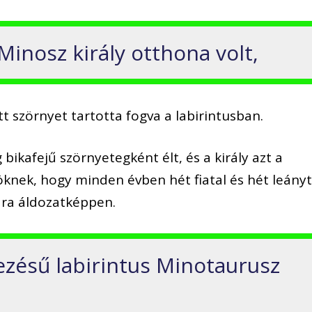
Minosz király otthona volt,
t szörnyet tartotta fogva a labirintusban.
 bikafejű szörnyetegként élt, és a király azt a
öknek, hogy minden évben hét fiatal és hét leány
ára áldozatképpen.
ezésű labirintus Minotaurusz