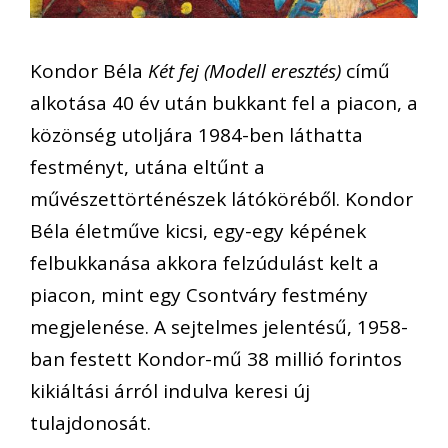
Kondor Béla
Két fej (Modell eresztés)
című
alkotása 40 év után bukkant fel a piacon, a
közönség utoljára 1984-ben láthatta
festményt, utána eltűnt a
művészettörténészek látóköréből. Kondor
Béla életműve kicsi, egy-egy képének
felbukkanása akkora felzúdulást kelt a
piacon, mint egy Csontváry festmény
megjelenése. A sejtelmes jelentésű, 1958-
ban festett Kondor-mű 38 millió forintos
kikiáltási árról indulva keresi új
tulajdonosát.