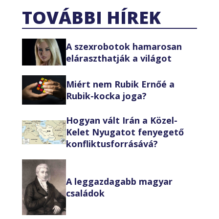
TOVÁBBI HÍREK
A szexrobotok hamarosan
eláraszthatják a világot
Miért nem Rubik Ernőé a
Rubik-kocka joga?
Hogyan vált Irán a Közel-
Kelet Nyugatot fenyegető
konfliktusforrásává?
A leggazdagabb magyar
családok