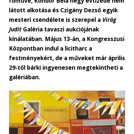
főműve, Kondor Béla négy évtizede nem
látott alkotása és Czigány Dezső egyik
mesteri csendélete is szerepel a
Virág
Judit
Galéria tavaszi aukciójának
kínálatában. Május 13-án, a Kongresszusi
Központban indul a licitharc a
festményekért, de a műveket már április
29-től bárki ingyenesen megtekintheti a
galériában.