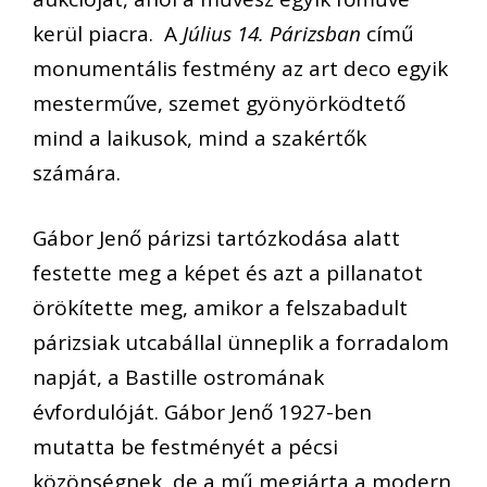
kerül piacra. A
Július 14. Párizsban
című
monumentális festmény az art deco egyik
mesterműve, szemet gyönyörködtető
mind a laikusok, mind a szakértők
számára.
Gábor Jenő párizsi tartózkodása alatt
festette meg a képet és azt a pillanatot
örökítette meg, amikor a felszabadult
párizsiak utcabállal ünneplik a forradalom
napját, a Bastille ostromának
évfordulóját. Gábor Jenő 1927-ben
mutatta be festményét a pécsi
közönségnek, de a mű megjárta a modern