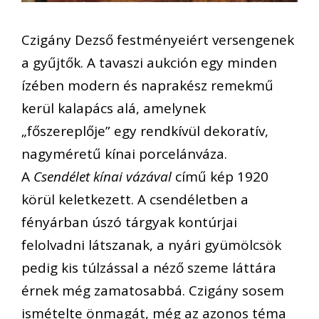
Czigány Dezső festményeiért versengenek
a gyűjtők. A tavaszi aukción egy minden
ízében modern és naprakész remekmű
kerül kalapács alá, amelynek
„főszereplője” egy rendkívül dekoratív,
nagyméretű kínai porcelánváza.
A
Csendélet kínai vázával
című kép 1920
körül keletkezett. A csendéletben a
fényárban úszó tárgyak kontúrjai
felolvadni látszanak, a nyári gyümölcsök
pedig kis túlzással a néző szeme láttára
érnek még zamatosabbá. Czigány sosem
ismételte önmagát, még az azonos téma