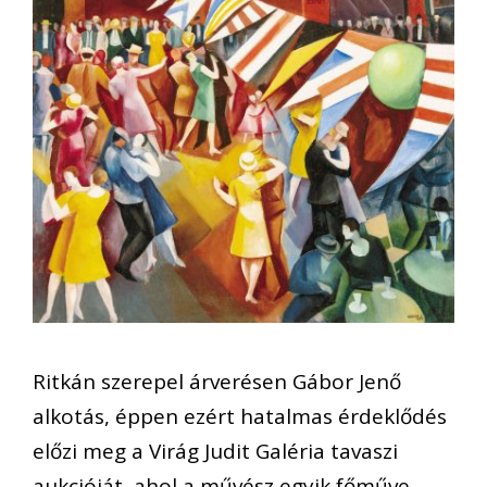
Ritkán szerepel árverésen Gábor Jenő
alkotás, éppen ezért hatalmas érdeklődés
előzi meg a Virág Judit Galéria tavaszi
aukcióját, ahol a művész egyik főműve