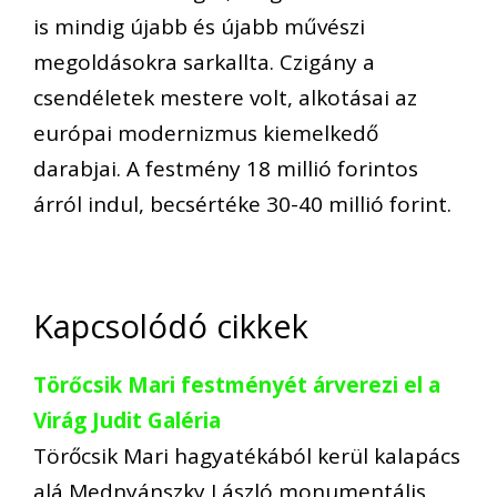
is mindig újabb és újabb művészi
megoldásokra sarkallta. Czigány a
csendéletek mestere volt, alkotásai az
európai modernizmus kiemelkedő
darabjai. A festmény 18 millió forintos
árról indul, becsértéke 30-40 millió forint.
Kapcsolódó cikkek
Törőcsik Mari festményét árverezi el a
Virág Judit Galéria
Törőcsik Mari hagyatékából kerül kalapács
alá Mednyánszky László monumentális,