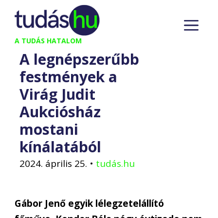
Kilépés
M
a
tartalomba
A TUDÁS HATALOM
A legnépszerűbb
festmények a
Virág Judit
Aukciósház
mostani
kínálatából
2024. április 25.
•
tudás.hu
Gábor Jenő egyik lélegzetelállító