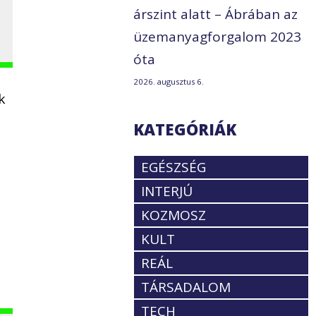
árszint alatt – Ábrában az
üzemanyagforgalom 2023
óta
2026. augusztus 6.
k
KATEGÓRIÁK
EGÉSZSÉG
INTERJÚ
KOZMOSZ
KULT
REÁL
TÁRSADALOM
TECH