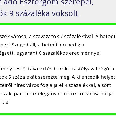
 adó Esztergom szerepel,
k 9 százaléka voksolt.
zek városa, a szavazatok 7 százalékával. A hatodi
mert Szeged áll, a hetediken pedig a
égzett, egyaránt 6 százalékos eredménnyel.
amely festői tavaival és barokk kastélyával régóta
tok 5 százalékát szerezte meg. A kilencedik helyet
eiről híres város foglalja el 4 százalékkal, a sort
szaki partjának elegáns reformkori városa zárja,
t el.