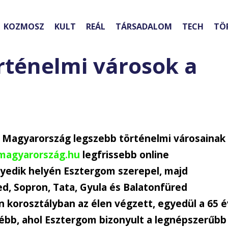
KOZMOSZ
KULT
REÁL
TÁRSADALOM
TECH
TÖ
örténelmi városok a
k Magyarország legszebb történelmi városainak
magyarország.hu
legfrissebb online
egyedik helyén Esztergom szerepel, majd
d, Sopron, Tata, Gyula és Balatonfüred
n korosztályban az élen végzett, egyedül a 65 é
rébb, ahol Esztergom bizonyult a legnépszerűbb