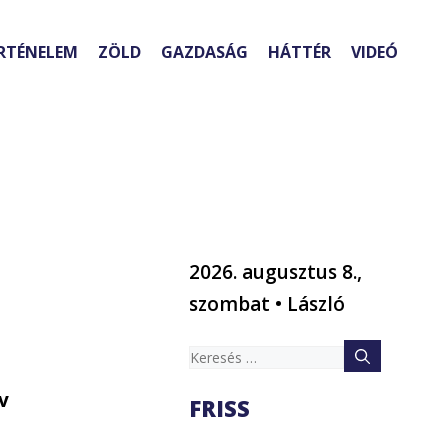
RTÉNELEM
ZÖLD
GAZDASÁG
HÁTTÉR
VIDEÓ
2026. augusztus 8.,
szombat • László
Keresés:
v
FRISS