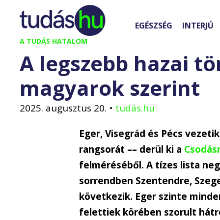
Kilépés
a
EGÉSZSÉG
INTERJÚ
tartalomba
A TUDÁS HATALOM
A legszebb hazai t
magyarok szerint
2025. augusztus 20.
•
tudás.hu
Eger, Visegrád és Pécs vezeti
rangsorát –– derül ki a
Csodás
felméréséből. A tízes lista n
sorrendben Szentendre, Szege
következik. Eger szinte minde
felettiek körében szorult hát