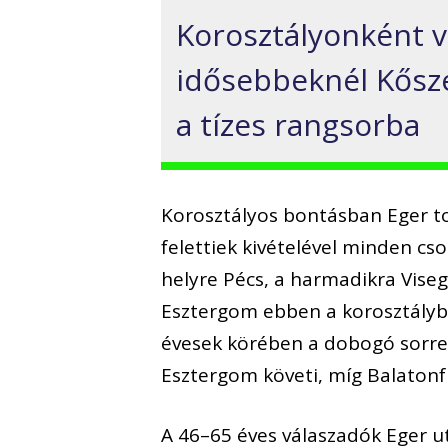
Korosztályonként vá
idősebbeknél Kősze
a tízes rangsorba
Korosztályos bontásban Eger to
felettiek kivételével minden cs
helyre Pécs, a harmadikra Viseg
Esztergom ebben a korosztályba
évesek körében a dobogó sorren
Esztergom követi, míg Balatonfü
A 46–65 éves válaszadók Eger u