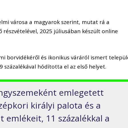
lmi városa a magyarok szerint, mutat rá a
 részvételével, 2025 júliusában készült online
mi borvidékéről és ikonikus váráról ismert települ
százalékával hódította el az első helyet.
ngyszemeként emlegetett
zépkori királyi palota és a
lt emlékeit, 11 százalékkal a