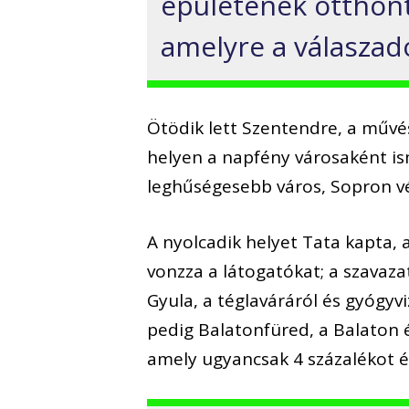
épületének otthont
amelyre a válaszadó
Ötödik lett Szentendre, a művés
helyen a napfény városaként is
leghűségesebb város, Sopron v
A nyolcadik helyet Tata kapta, 
vonzza a látogatókat; a szavaza
Gyula, a téglaváráról és gyógyviz
pedig Balatonfüred, a Balaton é
amely ugyancsak 4 százalékot ér