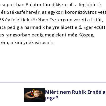
csoportban Balatonfüred kiszorult a legjobb tíz
s és Székesfehérvár, az egykori koronázóváros vet
5 év felettiek körében Esztergom vezeti a listát,
ata pedig a harmadik helyre lépett elő. Eger ezútt
ízes rangsorban pedig megjelent még Kőszeg,
ém, a királynék városa is.
Miért nem Rubik Ernőé a
joga?