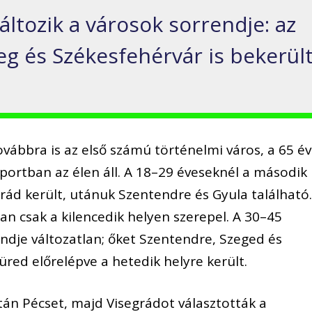
ltozik a városok sorrendje: az
g és Székesfehérvár is bekerül
vábbra is az első számú történelmi város, a 65 év
oportban az élen áll. A 18–29 éveseknél a második
rád került, utánuk Szentendre és Gyula található
n csak a kilencedik helyen szerepel. A 30–45
dje változatlan; őket Szentendre, Szeged és
red előrelépve a hetedik helyre került.
tán Pécset, majd Visegrádot választották a