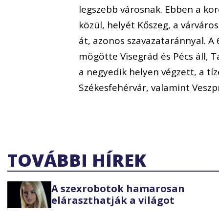
legszebb városnak. Ebben a kor
közül, helyét Kőszeg, a várváro
át, azonos szavazataránnyal. A 6
mögötte Visegrád és Pécs áll, T
a negyedik helyen végzett, a t
Székesfehérvár, valamint Veszpr
TOVÁBBI HÍREK
A szexrobotok hamarosan
eláraszthatják a világot