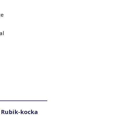
te
al
 Rubik-kocka