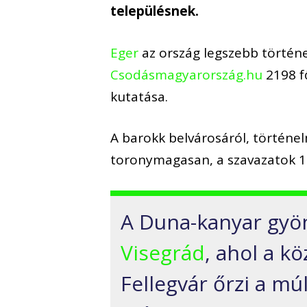
településnek.
Eger
az ország legszebb történe
Csodásmagyarország.hu
2198 fő
kutatása.
A barokk belvárosáról, történel
toronymagasan, a szavazatok 19 
A Duna-kanyar gyö
Visegrád
, ahol a kö
Fellegvár őrzi a mú