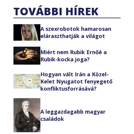
TOVÁBBI HÍREK
A szexrobotok hamarosan
eláraszthatják a világot
Miért nem Rubik Ernőé a
Rubik-kocka joga?
Hogyan vált Irán a Közel-
Kelet Nyugatot fenyegető
konfliktusforrásává?
A leggazdagabb magyar
családok