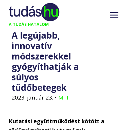
Kilépés
M
a
tartalomba
A TUDÁS HATALOM
A legújabb,
innovatív
módszerekkel
gyógyíthatják a
súlyos
tüdőbetegek
2023. január 23.
•
MTI
Kutatási együttműködést kötött a