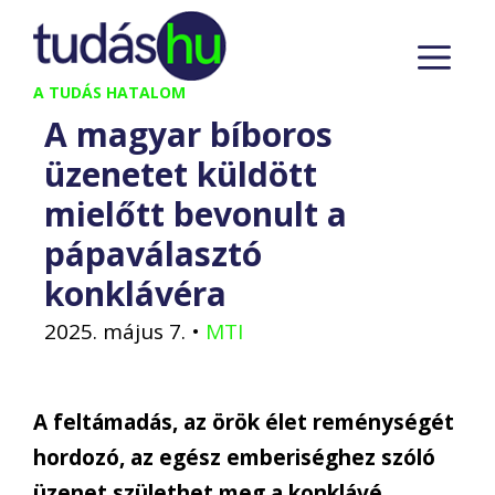
Kilépés
M
a
tartalomba
A TUDÁS HATALOM
A magyar bíboros
üzenetet küldött
mielőtt bevonult a
pápaválasztó
konklávéra
2025. május 7.
•
MTI
A feltámadás, az örök élet reménységét
hordozó, az egész emberiséghez szóló
üzenet születhet meg a konklávé