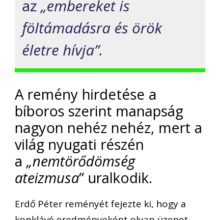
az
„embereket is
föltámadásra és örök
életre hívja”.
A remény hirdetése a
bíboros szerint manapság
nagyon nehéz nehéz, mert a
világ nyugati részén
a
„nemtörődömség
ateizmusa
” uralkodik.
Erdő Péter reményét fejezte ki, hogy a
konklávé eredményeként olyan üzenet