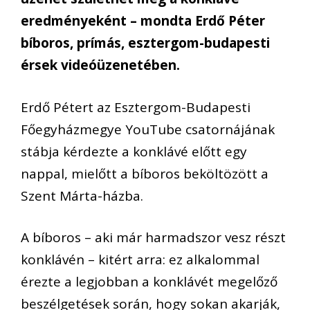
eredményeként – mondta Erdő Péter
bíboros, prímás, esztergom-budapesti
érsek videóüzenetében.
Erdő Pétert az Esztergom-Budapesti
Főegyházmegye YouTube csatornájának
stábja kérdezte a konklávé előtt egy
nappal, mielőtt a bíboros beköltözött a
Szent Márta-házba.
A bíboros – aki már harmadszor vesz részt
konklávén – kitért arra: ez alkalommal
érezte a legjobban a konklávét megelőző
beszélgetések során, hogy sokan akarják,