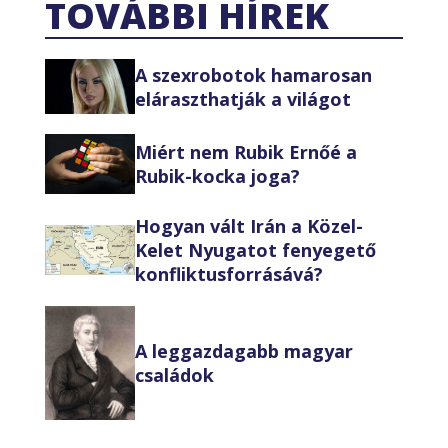
TOVÁBBI HÍREK
A szexrobotok hamarosan
eláraszthatják a világot
Miért nem Rubik Ernőé a
Rubik-kocka joga?
Hogyan vált Irán a Közel-
Kelet Nyugatot fenyegető
konfliktusforrásává?
A leggazdagabb magyar
családok