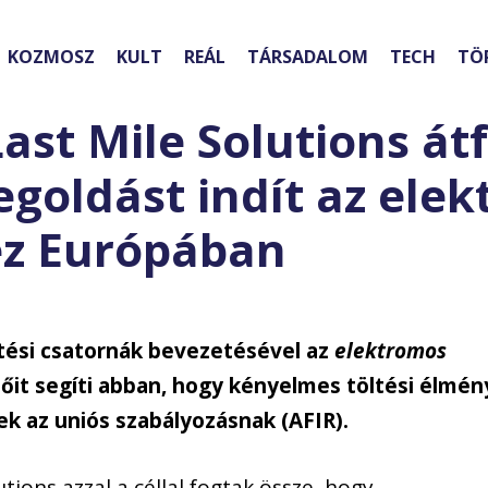
KOZMOSZ
KULT
REÁL
TÁRSADALOM
TECH
TÖ
ast Mile Solutions át
egoldást indít az ele
ez Európában
etési csatornák bevezetésével az
elektromos
it segíti abban, hogy kényelmes töltési élmén
k az uniós szabályozásnak (AFIR).
tions azzal a céllal fogtak össze, hogy