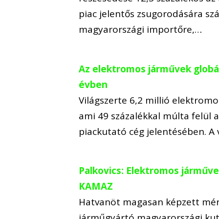
piac jelentős zsugorodására sz
magyarországi importőre,…
Az elektromos járművek globáli
évben
Világszerte 6,2 millió elektromo
ami 49 százalékkal múlta felül a
piackutató cég jelentésében. A 
Palkovics: Elektromos járműve
KAMAZ
Hatvanöt magasan képzett mérn
járműgyártó magyarországi kutat