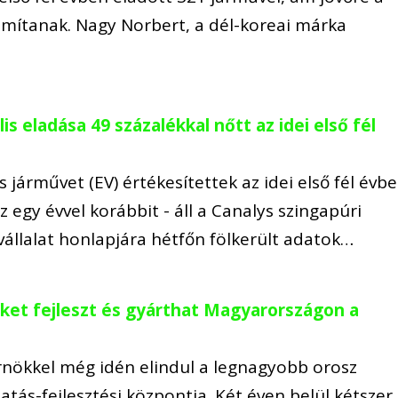
ámítanak. Nagy Norbert, a dél-koreai márka
s eladása 49 százalékkal nőtt az idei első fél
s járművet (EV) értékesítettek az idei első fél évbe
z egy évvel korábbit - áll a Canalys szingapúri
vállalat honlapjára hétfőn fölkerült adatok…
ket fejleszt és gyárthat Magyarországon a
ökkel még idén elindul a legnagyobb orosz
ás-fejlesztési központja. Két éven belül kétszer