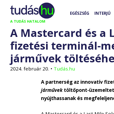
Kilépés
a
EGÉSZSÉG
INTERJÚ
tartalomba
A TUDÁS HATALOM
A Mastercard és a L
fizetési terminál-m
járművek töltéséh
2024. február 20.
•
Tudás.hu
A partnerség az innovatív fiz
járművek
töltőpont-üzemeltető
nyújthassanak és megfeleljene
A Mastercard és a Last Mile Solu