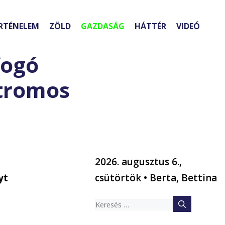
RTÉNELEM
ZÖLD
GAZDASÁG
HÁTTÉR
VIDEÓ
fogó
ktromos
2026. augusztus 6.,
yt
csütörtök • Berta, Bettina
Keresés: