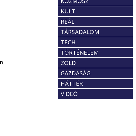
KOZMOSZ
KULT
REÁL
TÁRSADALOM
TECH
TÖRTÉNELEM
n,
ZÖLD
GAZDASÁG
HÁTTÉR
VIDEÓ