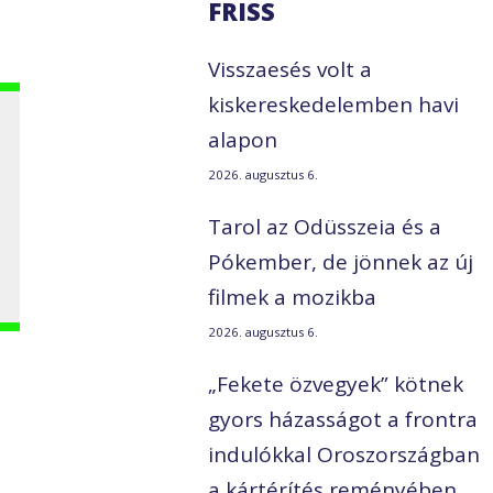
FRISS
Visszaesés volt a
kiskereskedelemben havi
alapon
2026. augusztus 6.
Tarol az Odüsszeia és a
Pókember, de jönnek az új
filmek a mozikba
2026. augusztus 6.
„Fekete özvegyek” kötnek
gyors házasságot a frontra
indulókkal Oroszországban
a kártérítés reményében