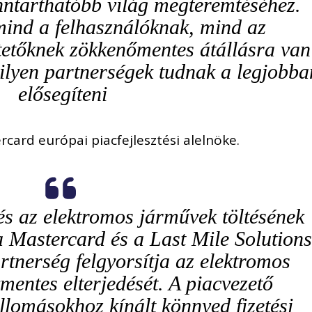
nntarthatóbb világ megteremtéséhez.
ind a felhasználóknak, mind az
tetőknek zökkenőmentes átállásra van
 ilyen partnerségek tudnak a legjobba
elősegíteni
ard európai piacfejlesztési alelnöke.
 és az elektromos járművek töltésének
 Mastercard és a Last Mile Solutions
artnerség felgyorsítja az elektromos
entes elterjedését. A piacvezető
llomásokhoz kínált könnyed fizetési