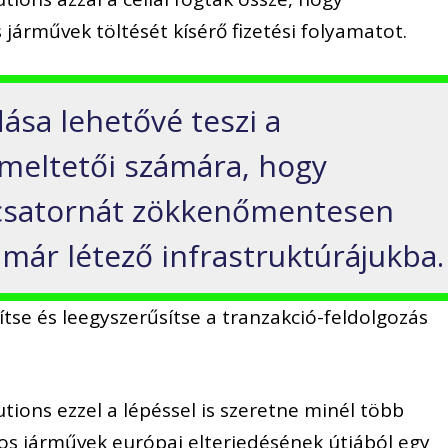
járművek töltését kísérő fizetési folyamatot.
ása lehetővé teszi a
meltetői számára, hogy
i csatornát zökkenőmentesen
 már létező infrastruktúrájukba.
tse és leegyszerűsítse a tranzakció-feldolgozás
utions ezzel a lépéssel is szeretne minél több
mos járművek európai elterjedésének útjából egy