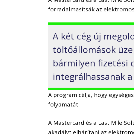
forradalmasítsák az elektromos 
A két cég új megold
töltőállomások üze
bármilyen fizetés
integrálhassanak a
A program célja, hogy egységesí
folyamatát.
A Mastercard és a Last Mile Sol
akadályt elhárítani az elektro