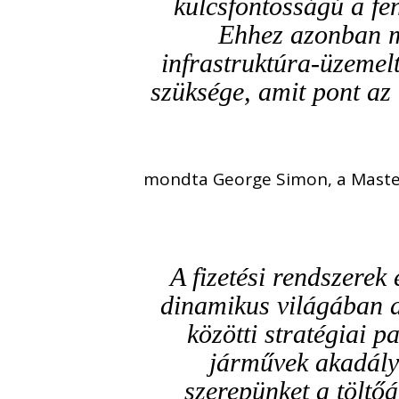
kulcsfontosságú a fe
Ehhez azonban m
infrastruktúra-üzemel
szüksége, amit pont az
mondta George Simon, a Masterc
A fizetési rendszerek
dinamikus világában a
közötti stratégiai p
járművek akadálym
szerepünket a töltőá