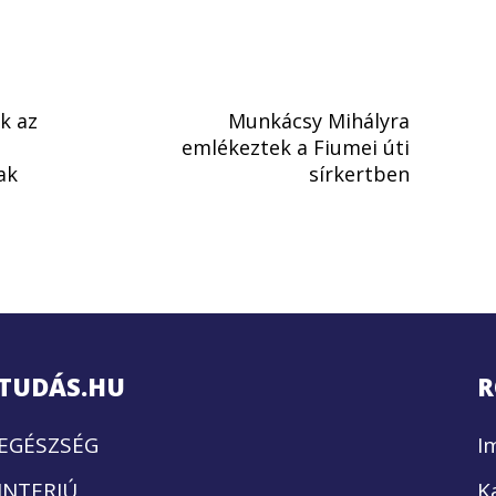
k az
Munkácsy Mihályra
emlékeztek a Fiumei úti
ak
sírkertben
TUDÁS.HU
R
EGÉSZSÉG
I
INTERJÚ
K