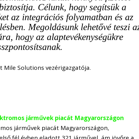
iztosítja. Célunk, hogy segítsük a
ket az integrációs folyamatban és az
lésben. Megoldásunk lehetővé teszi a
ára, hogy az alaptevékenységükre
sszpontosítsanak.
 Mile Solutions vezérigazgatója.
elektromos járművek piacát Magyarországon
ktromos járművek piacát Magyarországon,
első fél évben eladott 321 járművel, ám jövőre a