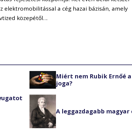
 elektromobilitással a cég hazai bázisán, amely
 évtized közepétől…
Miért nem Rubik Ernőé a
joga?
Nyugatot
A leggazdagabb magyar 