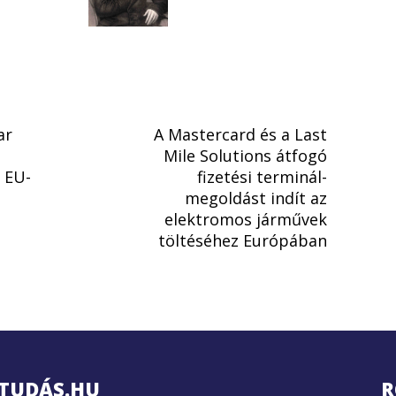
ar
A Mastercard és a Last
Mile Solutions átfogó
 EU-
fizetési terminál-
megoldást indít az
elektromos járművek
töltéséhez Európában
TUDÁS.HU
R