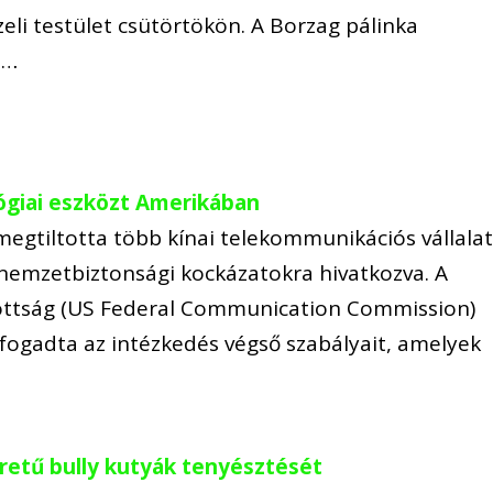
szeli testület csütörtökön. A Borzag pálinka
e…
lógiai eszközt Amerikában
megtiltotta több kínai telekommunikációs vállala
nemzetbiztonsági kockázatokra hivatkozva. A
ottság (US Federal Communication Commission)
lfogadta az intézkedés végső szabályait, amelyek
retű bully kutyák tenyésztését