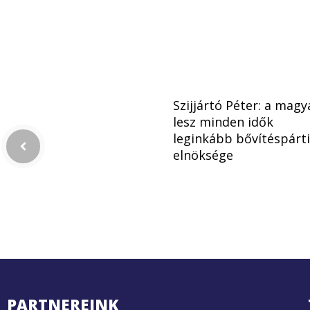
Szijjártó Péter: a magy
lesz minden idők
leginkább bővítéspárti
elnöksége
PARTNEREINK