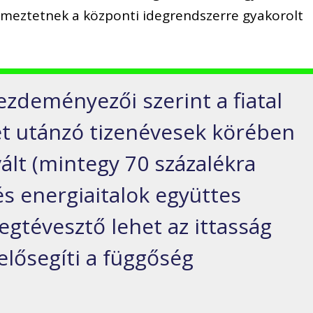
lmeztetnek a központi idegrendszerre gyakorolt
ezdeményezői szerint a fiatal
ket utánzó tizenévesek körében
ált (mintegy 70 százalékra
és energiaitalok együttes
egtévesztő lehet az ittasság
 elősegíti a függőség