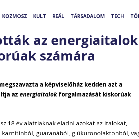
KOZMOSZ
KULT
REÁL
TÁRSADALOM
TECH
TÖ
tták az energiaitalok
korúak számára
megszavazta a képviselőház kedden azt a
ltja az
energiaitalok
forgalmazását kiskorúak
sz 18 év alattiaknak eladni azokat az italokat,
, karnitinból, guaranából, glükuronolaktonból, va