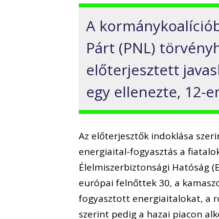
A kormánykoalíciób
Párt (PNL) törvényh
előterjesztett java
egy ellenezte, 12-e
Az előterjesztők indoklása sze
energiaital-fogyasztás a fiatal
Élelmiszerbiztonsági Hatóság (
európai felnőttek 30, a kamaszo
fogyasztott energiaitalokat, a
szerint pedig a hazai piacon alk