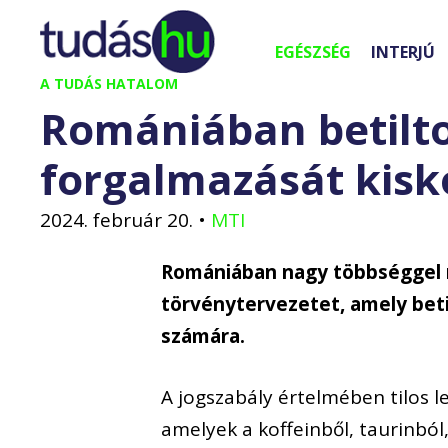
Kilépés
a
EGÉSZSÉG
INTERJÚ
tartalomba
A TUDÁS HATALOM
Romániában betilto
forgalmazását kis
2024. február 20.
•
MTI
Romániában nagy többséggel 
törvénytervezetet, amely beti
számára.
A jogszabály értelmében tilos le
amelyek a koffeinből, taurinból