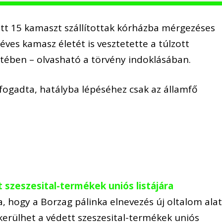
tt 15 kamaszt szállítottak kórházba mérgezéses
éves kamasz életét is vesztetette a túlzott
ztében – olvasható a törvény indoklásában.
lfogadta, hatályba lépéséhez csak az államfő
 szeszesital-termékek uniós listájára
, hogy a Borzag pálinka elnevezés új oltalom alat
felkerülhet a védett szeszesital-termékek uniós