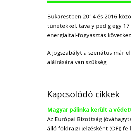
Bukarestben 2014 és 2016 közö
tünetekkel, tavaly pedig egy 17 
energiaital-fogyasztás követke
A jogszabályt a szenátus már e
aláírására van szükség.
Kapcsolódó cikkek
Magyar pálinka került a védett
Az Európai Bizottság jóváhagyta
álló földrajzi jelzésként (OFJ) 