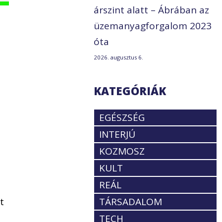
árszint alatt – Ábrában az
üzemanyagforgalom 2023
óta
2026. augusztus 6.
KATEGÓRIÁK
EGÉSZSÉG
INTERJÚ
KOZMOSZ
KULT
REÁL
t
TÁRSADALOM
TECH