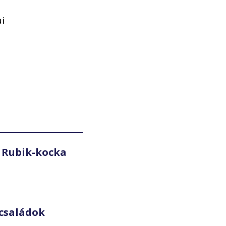
ai
 Rubik-kocka
családok