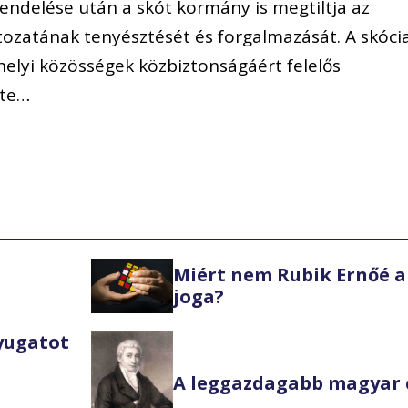
lrendelése után a skót kormány is megtiltja az
ltozatának tenyésztését és forgalmazását. A skóci
helyi közösségek közbiztonságáért felelős
tte…
Miért nem Rubik Ernőé a
joga?
Nyugatot
A leggazdagabb magyar 