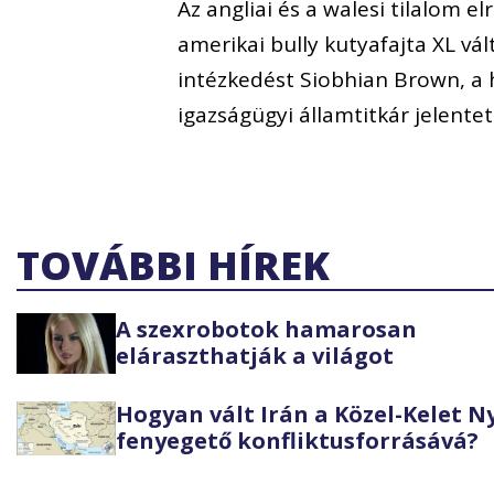
Az angliai és a walesi tilalom e
amerikai bully kutyafajta XL vá
intézkedést Siobhian Brown, a 
igazságügyi államtitkár jelente
TOVÁBBI HÍREK
A szexrobotok hamarosan
eláraszthatják a világot
Hogyan vált Irán a Közel-Kelet 
fenyegető konfliktusforrásává?