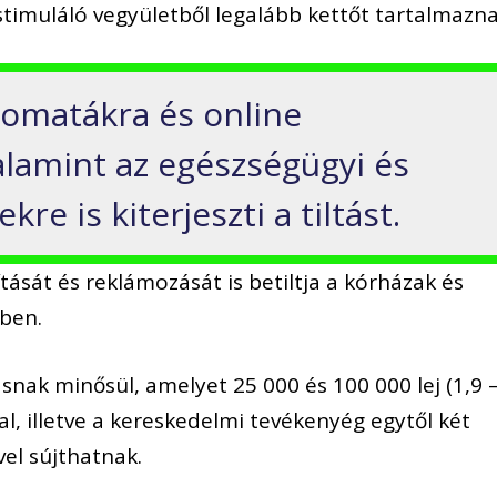
stimuláló vegyületből legalább kettőt tartalmazna
utomatákra és online
lamint az egészségügyi és
re is kiterjeszti a tiltást.
tását és reklámozását is betiltja a kórházak és
ében.
nak minősül, amelyet 25 000 és 100 000 lej (1,9 
gal, illetve a kereskedelmi tevékenyég egytől két
el sújthatnak.