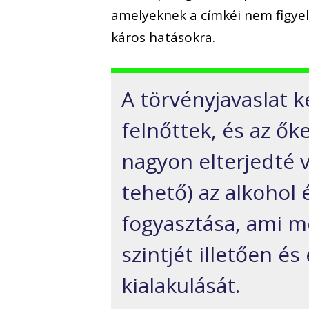
amelyeknek a címkéi nem figye
káros hatásokra.
A törvényjavaslat k
felnőttek, és az ő
nagyon elterjedté v
tehető) az alkohol 
fogyasztása, ami m
szintjét illetően és
kialakulását.