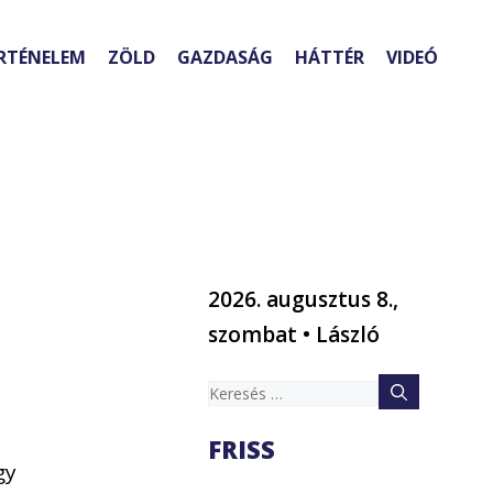
RTÉNELEM
ZÖLD
GAZDASÁG
HÁTTÉR
VIDEÓ
2026. augusztus 8.,
szombat • László
Keresés:
FRISS
gy