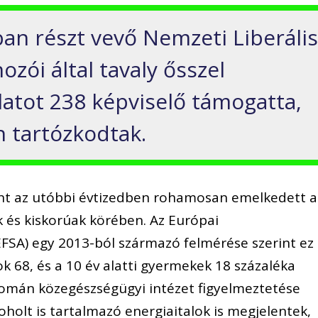
an részt vevő Nemzeti Liberáli
ozói által tavaly ősszel
slatot 238 képviselő támogatta,
n tartózkodtak.
rint az utóbbi évtizedben rohamosan emelkedett a
ok és kiskorúak körében. Az Európai
EFSA) egy 2013-ból származó felmérése szerint ez
k 68, és a 10 év alatti gyermekek 18 százaléka
 román közegészségügyi intézet figyelmeztetése
oholt is tartalmazó energiaitalok is megjelentek,