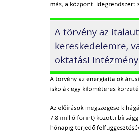
más, a központi idegrendszert 
A törvény az itala
kereskedelemre, va
oktatási intézmények
A törvény az energiaitalok árusí
iskolák egy kilométeres körzet
Az előírások megszegése kihágás
7,8 millió forint) közötti bírság
hónapig terjedő felfüggesztésév