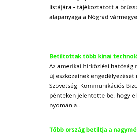
listájára - tájékoztatott a brüs
alapanyaga a Nógrád vármegy
Betiltottak több kínai techno
Az amerikai hírközlési hatóság 
új eszközeinek engedélyezését 
Szövetségi Kommunikációs Biz
pénteken jelentette be, hogy e
nyomán a…
Több ország betiltja a nagymé