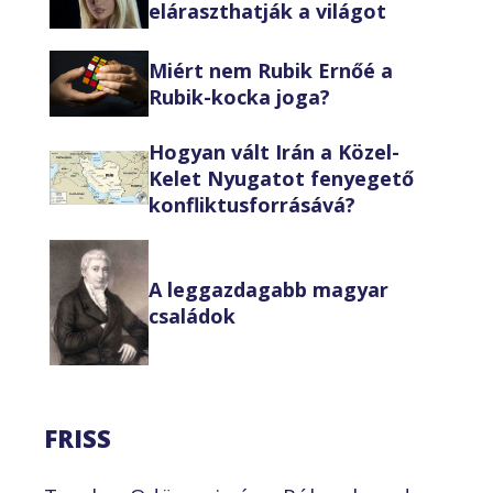
eláraszthatják a világot
Miért nem Rubik Ernőé a
Rubik-kocka joga?
Hogyan vált Irán a Közel-
Kelet Nyugatot fenyegető
konfliktusforrásává?
A leggazdagabb magyar
családok
FRISS