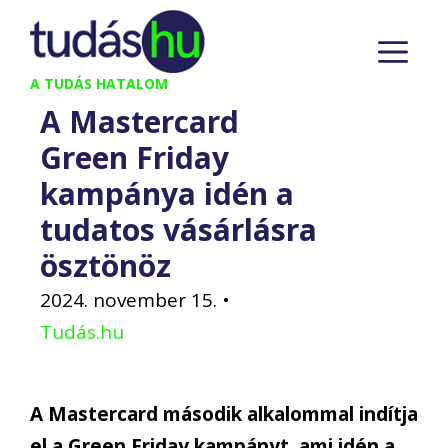
Kilépés
M
a
tartalomba
A TUDÁS HATALOM
A Mastercard
Green Friday
kampánya idén a
tudatos vásárlásra
ösztönöz
2024. november 15.
•
Tudás.hu
A Mastercard második alkalommal indítja
el a Green Friday kampányt, ami idén a