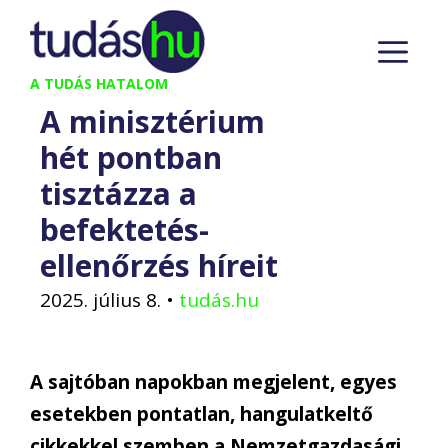
Kilépés
M
a
tartalomba
A TUDÁS HATALOM
A minisztérium
hét pontban
tisztázza a
befektetés-
ellenőrzés híreit
2025. július 8.
•
tudás.hu
A sajtóban napokban megjelent, egyes
esetekben pontatlan, hangulatkeltő
cikkekkel szemben a Nemzetgazdasági