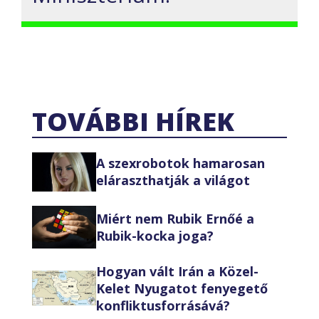
TOVÁBBI HÍREK
A szexrobotok hamarosan
eláraszthatják a világot
Miért nem Rubik Ernőé a
Rubik-kocka joga?
Hogyan vált Irán a Közel-
Kelet Nyugatot fenyegető
konfliktusforrásává?