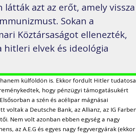
 látták azt az erőt, amely vissza
kommunizmust. Sokan a
ri Köztársaságot ellenezték,
itleri elvek és ideológia
anem külföldön is. Ekkor fordult Hitler tudatos
n reménykedtek, hogy pénzügyi támogatásukért
 Elsősorban a szén és acélipar mágnásai
t voltak a Deutsche Bank, az Allianz, az IG Farbe
etői. Nem volt azonban ebben egység a nagy
emens, az A.E.G és egyes nagy fegyvergyárak (ekkor