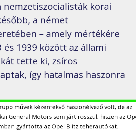
 nemzetiszocialisták korai
később, a német
keretében – amely mértékére
 és 1939 között az állami
át tette ki, zsíros
aptak, így hatalmas haszonra
rupp művek kézenfekvő haszonélvező volt, de az
ai General Motors sem járt rosszul, hiszen az Op
ban gyártotta az Opel Blitz teherautókat.