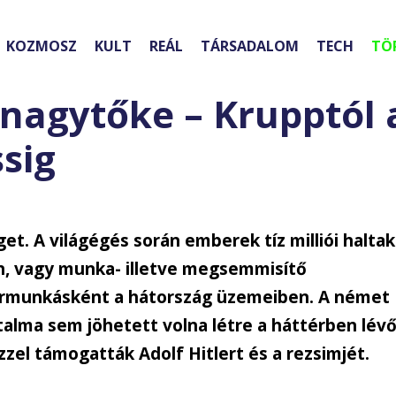
KOZMOSZ
KULT
REÁL
TÁRSADALOM
TECH
TÖ
 nagytőke – Krupptól 
sig
get. A világégés során emberek tíz milliói haltak
n, vagy munka- illetve megsemmisítő
ermunkásként a hátország üzemeiben. A német
talma sem jöhetett volna létre a háttérben lév
zzel támogatták Adolf Hitlert és a rezsimjét.