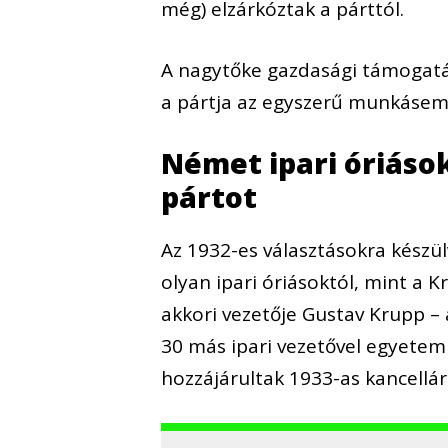
még) elzárkóztak a párttól.
A nagytőke gazdasági támogatásá
a pártja az egyszerű munkásem
Német ipari óriáso
pártot
Az 1932-es választásokra készü
olyan ipari óriásoktól, mint a 
akkori vezetője Gustav Krupp – 
30 más ipari vezetővel egyetemb
hozzájárultak 1933-as kancellár