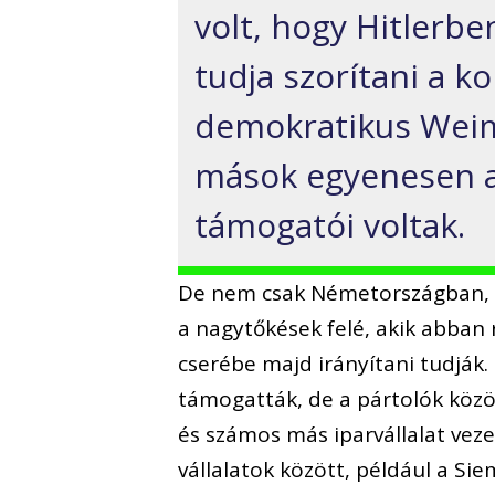
volt, hogy Hitlerben
tudja szorítani a 
demokratikus Weima
mások egyenesen a h
támogatói voltak.
De nem csak Németországban, h
a nagytőkések felé, akik abba
cserébe majd irányítani tudják.
támogatták, de a pártolók közöt
és számos más iparvállalat vez
vállalatok között, például a Si