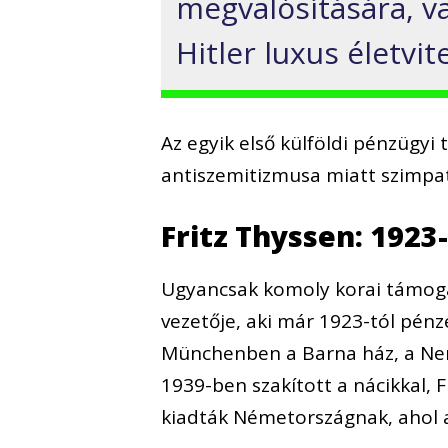
megvalósítására, v
Hitler luxus életvi
Az egyik első külföldi pénzügyi
antiszemitizmusa miatt szimpati
Fritz Thyssen: 1923-
Ugyancsak komoly korai támogat
vezetője, aki már 1923-tól pénz
Münchenben a Barna ház, a Nemz
1939-ben szakított a nácikkal, 
kiadták Németországnak, ahol a