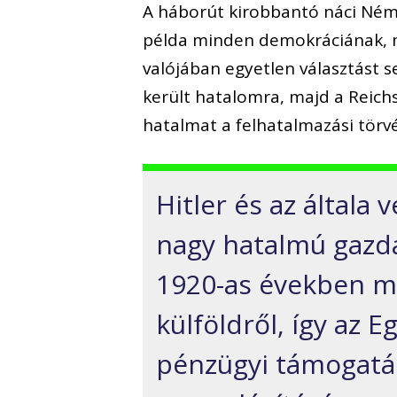
A háborút kirobbantó náci Néme
példa minden demokráciának, me
valójában egyetlen választást
került hatalomra, majd a Reichs
hatalmat a felhatalmazási törv
Hitler és az általa
nagy hatalmú gazdas
1920-as években m
külföldről, így az 
pénzügyi támogatás