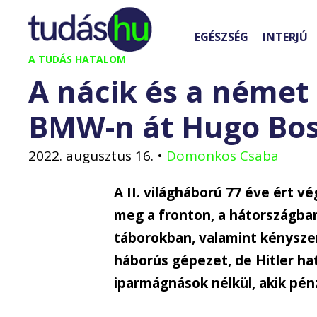
Kilépés
a
EGÉSZSÉG
INTERJÚ
tartalomba
A TUDÁS HATALOM
A nácik és a német
BMW-n át Hugo Bos
2022. augusztus 16.
•
Domonkos Csaba
A II. világháború 77 éve ért vé
meg a fronton, a hátországba
táborokban, valamint kénysz
háborús gépezet, de Hitler ha
iparmágnások nélkül, akik pén