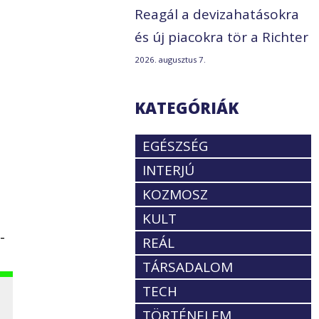
Reagál a devizahatásokra
és új piacokra tör a Richter
2026. augusztus 7.
KATEGÓRIÁK
EGÉSZSÉG
INTERJÚ
KOZMOSZ
KULT
-
REÁL
TÁRSADALOM
TECH
TÖRTÉNELEM