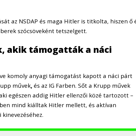
t az NSDAP és maga Hitler is titkolta, hiszen ő 
berek szócsöveként tetszelgett.
k, akik támogatták a náci
lve komoly anyagi támogatást kapott a náci párt
Krupp művek
,
és az IG Farben. Sőt a Krupp művek
aki egészen addig Hitler ellenzői közé tartozott –
en mind kiálltak Hitler mellett, és aktívan
i kinevezéséhez.