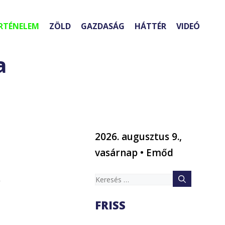
RTÉNELEM
ZÖLD
GAZDASÁG
HÁTTÉR
VIDEÓ
a
2026. augusztus 9.,
vasárnap • Emőd
Keresés:
ő
FRISS