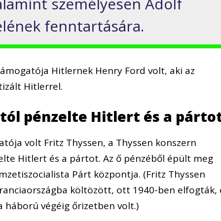
alamint személyesen Adolf
telének fenntartására.
 támogatója Hitlernek Henry Ford volt, aki az
zált Hitlerrel.
tól pénzelte Hitlert és a párto
ója volt Fritz Thyssen, a Thyssen konszern
elte Hitlert és a pártot. Az ő pénzéből épült meg
etiszocialista Párt központja. (Fritz Thyssen
Franciaországba költözött, ott 1940-ben elfogták, 
 háború végéig őrizetben volt.)