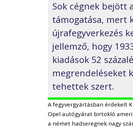
Sok cégnek bejött a
támogatása, mert 
újrafegyverkezés 
jellemző, hogy 1933
kiadások 52 százalék
megrendeléseket k
tehettek szert.
A fegyvergyártásban érdekelt K
Opel autógyárat birtokló amerik
a német hadseregnek nagy szám