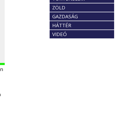
ZÖLD
GAZDASÁG
HÁTTÉR
VIDEÓ
an
n