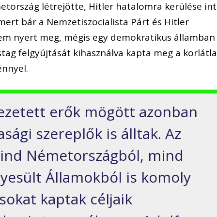
tország létrejötte, Hitler hatalomra kerülése in
rt bár a Nemzetiszocialista Párt és Hitler
 sem nyert meg, mégis egy demokratikus államban
tag felgyújtását kihasználva kapta meg a korlátl
énnyel.
 vezetett erők mögött azonban
ági szereplők is álltak. Az
ind Németországból, mind
Egyesült Államokból is komoly
okat kaptak céljaik