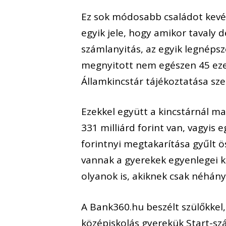
Ez sok módosabb családot kevés
egyik jele, hogy amikor tavaly 
számlanyitás, az egyik legnépsz
megnyitott nem egészen 45 eze
Államkincstár tájékoztatása szer
Ezekkel együtt a kincstárnál m
331 milliárd forint van, vagyis
forintnyi megtakarítása gyűlt 
vannak a gyerekek egyenlegei k
olyanok is, akiknek csak néhány 
A Bank360.hu beszélt szülőkkel, 
középiskolás gyerekük Start-sz