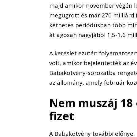
majd amikor november végén lez
megugrott és már 270 milliárd f
kéthetes periódusban több mint
átlagosan nagyjából 1,5-1,6 mill
A kereslet ezután folyamatosa
volt, amikor bejelentették az évi
Babakötvény-sorozatba rengeteg 
az állomány, amely február köz
Nem muszáj 18 é
fizet
A Babakötvény további előnye, 