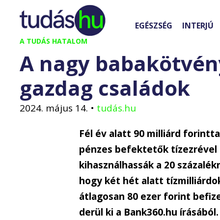
Kilépés
a
EGÉSZSÉG
INTERJÚ
tartalomba
A TUDÁS HATALOM
A nagy babakötvény
gazdag családok
2024. május 14.
•
tudás.hu
Fél év alatt 90 milliárd forin
pénzes befektetők tízezrével 
kihasználhassák a 20 százalék
hogy két hét alatt tízmilliárd
átlagosan 80 ezer forint befiz
derül ki a Bank360.hu írásából.