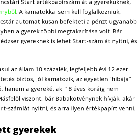
incstári Start értékpapírszámlát a gyereküknek,
ényből
. A kamatokkal sem kell foglalkozniuk,
ncstár automatikusan befekteti a pénzt ugyanab
ben a gyerek többi megtakarítása volt. Bár
édzser gyereknek is lehet Start-számlát nyitni, é
sul az állam 10 százalék, legfeljebb évi 12 ezer
tetés biztos, jól kamatozik, az egyetlen “hibája”
é, hanem a gyereké, aki 18 éves koráig nem
ásfelől viszont, bár Babakötvénynek hívják, akár
rt-számlát nyitni, és arra ilyen értékpapírt venni.
ett gyerekek