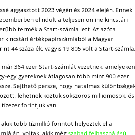
sé aggasztott 2023 végén és 2024 elején. Ennek
decemberben elindult a teljesen online kincstári
erűbb termék a Start-számla lett. Az azóta
r kincstári értékpapírszámlából a Magyar
int 44 százalék, vagyis 19 805 volt a Start-számla
a már 364 ezer Start-számlát vezetnek, amelyeke
 egy-egy gyereknek átlagosan több mint 900 ezer
össze. Sejthető persze, hogy hatalmas különbsége
özött, lehetnek köztük sokszoros milliomosok, és
tízezer forintjuk van.
akik több tízmillió forintot helyeztek el a
ámláján, voltak, akik még
szabad felhasználású