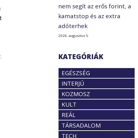
nem segít az erős forint, a
n
kamatstop és az extra
t
adóterhek
2026. augusztus 5.
KATEGÓRIÁK
t
EGÉSZSÉG
INTERJÚ
KOZMOSZ
KULT
REÁL
TÁRSADALOM
TECH