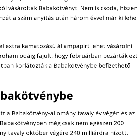
bból vásároltak Babakötvényt. Nem is csoda, hisze
énzét a számlanyitás után három évvel már ki lehe
el extra kamatozású állampapírt lehet vásárolni
roham odáig fajult, hogy februárban bezárták ez
orintban korlátozták a Babakötvénybe befizethető
Babakötvénybe
tt a Babakötvény-állomány tavaly év végén és az
én Babakötvényben még csak nem egészen 200
mány tavaly október végére 240 milliárdra hízott,