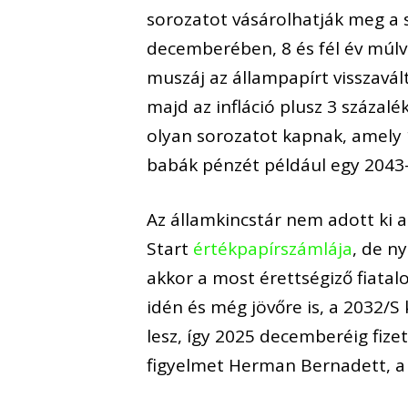
sorozatot vásárolhatják meg a s
decemberében, 8 és fél év múlva
muszáj az állampapírt visszaválta
majd az infláció plusz 3 százal
olyan sorozatot kapnak, amely 1
babák pénzét például egy 2043-
Az államkincstár nem adott ki 
Start
értékpapírszámlája
, de n
akkor a most érettségiző fiat
idén és még jövőre is, a 2032
lesz, így 2025 decemberéig fizet
figyelmet Herman Bernadett, a