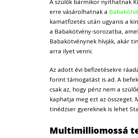
A szülők bármikor nyithatnak K
erre vásárolhatnak a
Babakötv
kamatfizetés után ugyanis a ki
a Babakötvény-sorozatba, amely
Babakötvénynek hívják, akár tin
arra ilyet venni.
Az adott évi befizetésekre ráadá
forint támogatást is ad. A befek
csak az, hogy pénz nem a szülő
kaphatja meg ezt az összeget. M
tinédzser gyereknek is lehet Sta
Multimilliomossá t