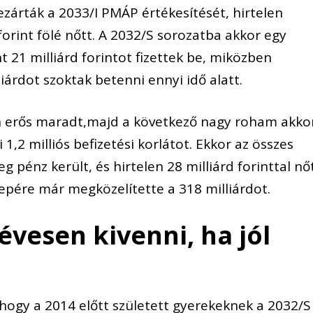
árták a 2033/I PMÁP értékesítését, hirtelen
orint fölé nőtt. A 2032/S sorozatba akkor egy
 21 milliárd forintot fizettek be, miközben
iárdot szoktak betenni ennyi idő alatt.
n erős maradt,majd a következő nagy roham akko
 1,2 milliós befizetési korlátot. Ekkor az összes
pénz került, és hirtelen 28 milliárd forinttal nő
epére már megközelítette a 318 milliárdot.
vesen kivenni, ha jól
hogy a 2014 előtt született gyerekeknek a 2032/S