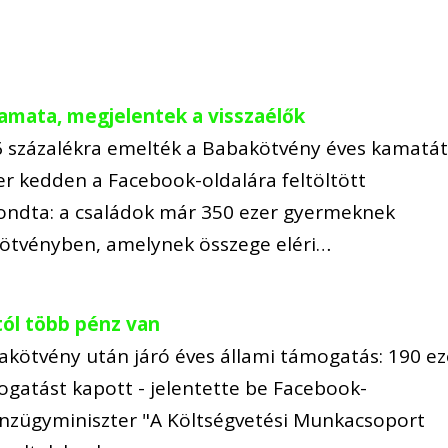
amata, megjelentek a visszaélők
6 százalékra emelték a Babakötvény éves kamatát
er kedden a Facebook-oldalára feltöltött
mondta: a családok már 350 ezer gyermeknek
ötvényben, amelynek összege eléri…
ól több pénz van
kötvény után járó éves állami támogatás: 190 ez
ogatást kapott - jelentette be Facebook-
nzügyminiszter "A Költségvetési Munkacsoport