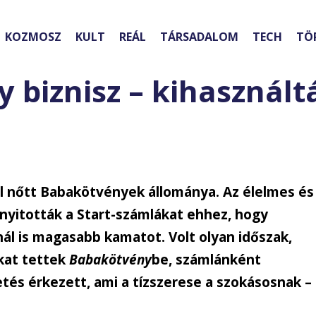
KOZMOSZ
KULT
REÁL
TÁRSADALOM
TECH
TÖ
 biznisz – kihasznált
ttal nőtt Babakötvények állománya. Az élelmes és
nyitották a Start-számlákat ehhez, hogy
nál is magasabb kamatot. Volt olyan időszak,
okat tettek
Babakötvény
be, számlánként
etés érkezett, ami a tízszerese a szokásosnak –