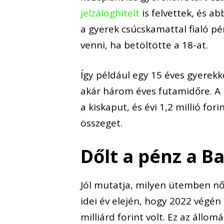
jelzáloghitelt
is felvettek, és a
a gyerek csúcskamattal fialó p
venni, ha betöltötte a 18-at.
Így például egy 15 éves gyerekk
akár három éves futamidőre. A 
a kiskaput, és évi 1,2 millió f
összeget.
Dőlt a pénz a 
Jól mutatja, milyen ütemben nő
idei év elején, hogy 2022 vég
milliárd forint volt. Ez az állo