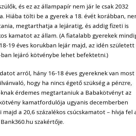
zülők, és ez az állampapír nem jár le csak 2032
. Hiába tölti be a gyerek a 18. évét korábban, n
nia, megtarthatja a lejáratig, és addig fizeti is
ékos kamatot az állam. (A fiatalabb gyerekek mindi
8-19 éves korukban lejár majd, az idén született
ban lejáró kötvénybe lehet befektetni.)
adatot arról, hány 16-18 éves gyereknek van most
yilvánvaló, hogy ha nincs égető szükség a pénzre,
aloknak érdemes megtartaniuk a Babakötvényt az
/S kötvény kamatfordulója ugyanis decemberben
i majd a 20,6 százalékos csúcskamatot – hívja fel 
 Bank360.hu szakértője.