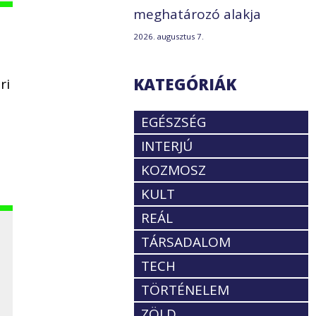
meghatározó alakja
2026. augusztus 7.
KATEGÓRIÁK
ri
EGÉSZSÉG
INTERJÚ
KOZMOSZ
KULT
REÁL
TÁRSADALOM
TECH
TÖRTÉNELEM
ZÖLD