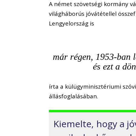
A német szövetségi kormány vál
világháborús jóvátétellel össze
Lengyelország is
már régen, 1953-ban l
és ezt a dö
írta a külügyminisztériumi szó
állásfoglalásában.
Kiemelte, hogy a jó