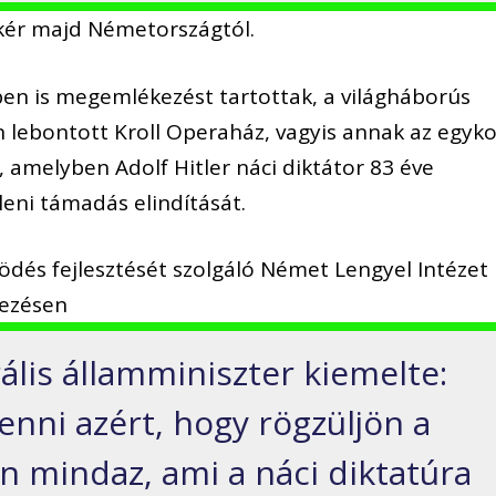
 kér majd Németországtól.
ben is megemlékezést tartottak, a világháborús
lebontott Kroll Operaház, vagyis annak az egyko
, amelyben Adolf Hitler náci diktátor 83 éve
leni támadás elindítását.
ödés fejlesztését szolgáló Német Lengyel Intézet
kezésen
ális államminiszter kiemelte:
enni azért, hogy rögzüljön a
 mindaz, ami a náci diktatúra