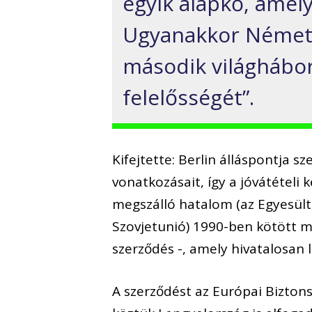
egyik alapkő, amely
Ugyanakkor Németor
második világháború
felelősségét”.
Kifejtette: Berlin álláspontja sz
vonatkozásait, így a jóvátételi
megszálló hatalom (az Egyesült 
Szovjetunió) 1990-ben kötött m
szerződés -, amely hivatalosan
A szerződést az Európai Biztons