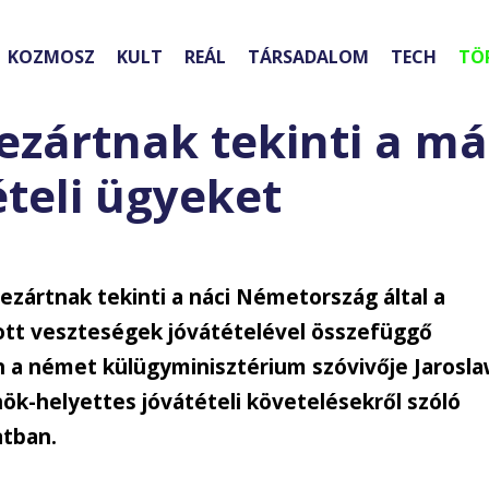
KOZMOSZ
KULT
REÁL
TÁRSADALOM
TECH
TÖ
zártnak tekinti a má
ételi ügyeket
zártnak tekinti a náci Németország által a
tt veszteségek jóvátételével összefüggő
n a német külügyminisztérium szóvivője Jarosl
nök-helyettes jóvátételi követelésekről szóló
atban.