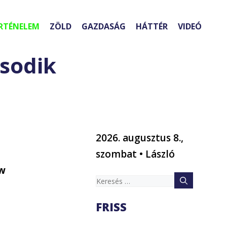
RTÉNELEM
ZÖLD
GAZDASÁG
HÁTTÉR
VIDEÓ
sodik
2026. augusztus 8.,
szombat • László
aw
Keresés:
FRISS