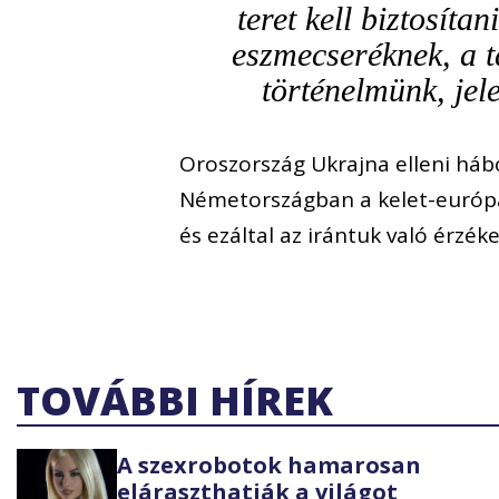
teret kell biztosíta
eszmecseréknek, a t
történelmünk, je
Oroszország Ukrajna elleni há
Németországban a kelet-európa
és ezáltal az irántuk való érzé
TOVÁBBI HÍREK
A szexrobotok hamarosan
eláraszthatják a világot