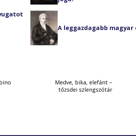
Nyugatot
A leggazdagabb magyar 
bino
Medve, bika, elefánt –
tőzsdei szlengszótár