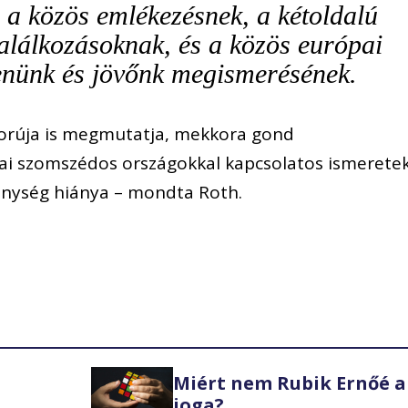
ni a közös emlékezésnek, a kétoldalú
alálkozásoknak, és a közös európai
lenünk és jövőnk megismerésének.
borúja is megmutatja, mekkora gond
i szomszédos országokkal kapcsolatos ismeretek
kenység hiánya – mondta Roth.
Miért nem Rubik Ernőé a
joga?