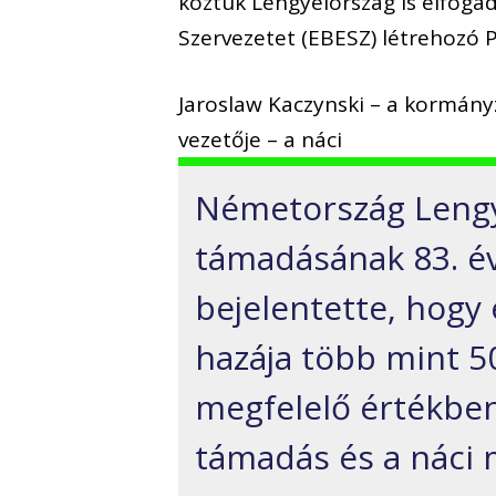
köztük Lengyelország is elfoga
Szervezetet (EBESZ) létrehozó Pá
Jaroslaw Kaczynski – a kormányz
vezetője – a náci
Németország Lengye
támadásának 83. év
bejelentette, hogy
hazája több mint 50
megfelelő értékben
támadás és a náci 