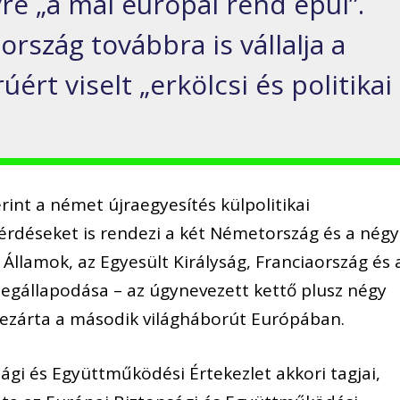
re „a mai európai rend épül”.
szág továbbra is vállalja a
ért viselt „erkölcsi és politikai
erint a német újraegyesítés külpolitikai
 kérdéseket is rendezi a két Németország és a négy
Államok, az Egyesült Királyság, Franciaország és 
egállapodása – az úgynevezett kettő plusz négy
 lezárta a második világháborút Európában.
ági és Együttműködési Értekezlet akkori tagjai,