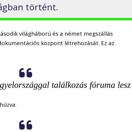
ágban történt.
ásodik világháború és a német megszállás
okumentációs központ létrehozását. Ez az
gyelországgal találkozás fóruma lesz
áhúzva: