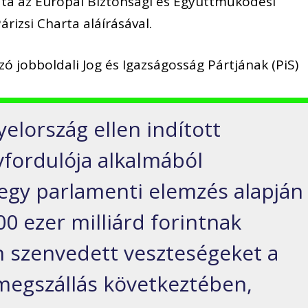
dta az Európai Biztonsági és Együttműködési
rizsi Charta aláírásával.
ó jobboldali Jog és Igazságosság Pártjának (PiS)
lország ellen indított
fordulója alkalmából
 egy parlamenti elemzés alapján
0 ezer milliárd forintnak
 szenvedett veszteségeket a
megszállás következtében,