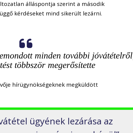
tozatlan álláspontja szerint a második
függő kérdéseket mind sikerült lezárni.
emondott minden további jóvátételről
ntést többször megerősítette
vivője hírügynökségeknek megküldött
vátétel ügyének lezárása az