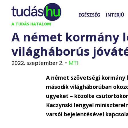
Kilépés
a
EGÉSZSÉG
INTERJÚ
tartalomba
A TUDÁS HATALOM
A német kormány le
világháborús jóvát
2022. szeptember 2.
•
MTI
A német szövetségi kormány le
második világháborúban okozo
ügyeket – közölte csütörtökö
Kaczynski lengyel miniszterel
varsói bejelentésével kapcsol