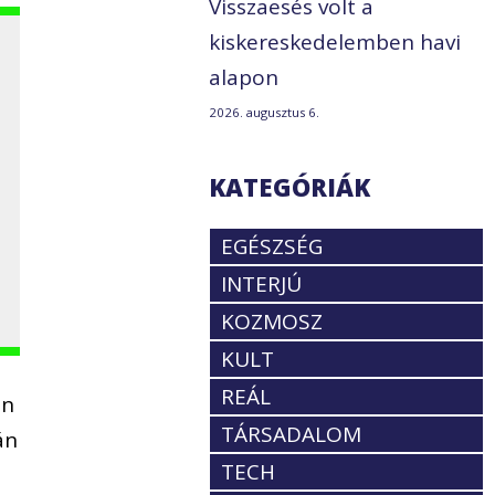
Visszaesés volt a
kiskereskedelemben havi
alapon
2026. augusztus 6.
KATEGÓRIÁK
EGÉSZSÉG
INTERJÚ
KOZMOSZ
KULT
REÁL
in
TÁRSADALOM
án
TECH