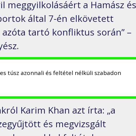
ivil meggyilkolásáért a Hamász é
ortok által 7-én elkövetett
azóta tartó konfliktus során” –
yész.
es túsz azonnali és feltétel nélküli szabadon
akról Karim Khan azt írta: „a
zegyűjtött és megvizsgált