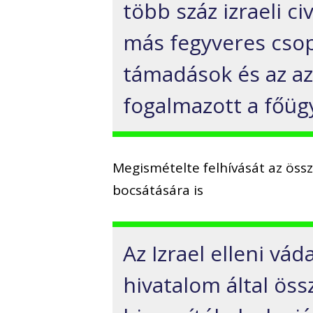
több száz izraeli c
más fegyveres csop
támadások és az az 
fogalmazott a főüg
Megismételte felhívását az össz
bocsátására is
Az Izrael elleni vád
hivatalom által öss