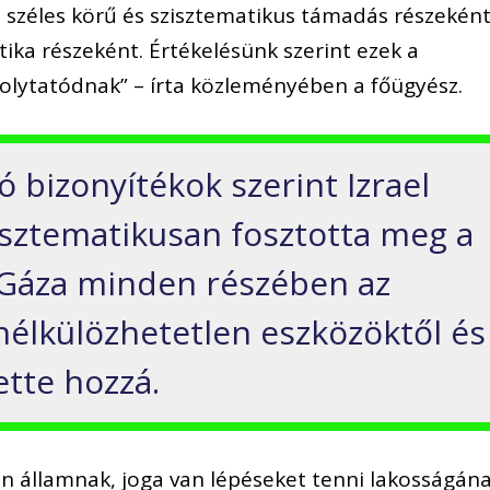
ni széles körű és szisztematikus támadás részekén
itika részeként. Értékelésünk szerint ezek a
olytatódnak” – írta közleményében a főügyész.
ó bizonyítékok szerint Izrael
sztematikusan fosztotta meg a
 Gáza minden részében az
nélkülözhetetlen eszközöktől és
ette hozzá.
en államnak, joga van lépéseket tenni lakosságán