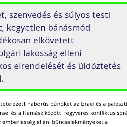
ét, szenvedés és súlyos testi
t, kegyetlen bánásmód
dékosan elkövetett
olgári lakosság elleni
os elrendelését és üldöztetés
.
eltételezett háborús bűnöket az Izrael és a paleszt
zrael és a Hamász közötti fegyveres konfliktus sor
 az emberiesség elleni bűncselekményeket a