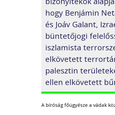
bizonyítékok alapjá
hogy Benjámin Neta
és Joáv Galant, Izr
büntetőjogi felelő
iszlamista terrorsz
elkövetett terrort
palesztin területe
ellen elkövetett b
A bíróság főügyésze a vádak kö