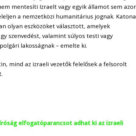
em mentesíti Izraelt vagy egyik államot sem azo
eleljen a nemzetközi humanitárius jognak. Katona
ban olyan eszközöket választott, amelyek
gy szenvedést, valamint súlyos testi vagy
olgári lakosságnak – emelte ki.
n, mind az izraeli vezetők felelősek a felsorolt
.
óság elfogatóparancsot adhat ki az izraeli