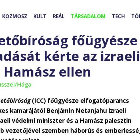
KOZMOSZ
KULT
REÁL
TÁRSADALOM
TECH
TÖ
etőbíróság főügyésze
dását kérte az izraeli
a Hamász ellen
üsszel/Hága
etőbíróság
(ICC) főügyésze elfogatóparancs
ékes kamarájától Benjámin Netanjahu izraeli
raeli védelmi miniszter és a Hamász palesztin
öbb vezetőjével szemben háborús és emberiessé