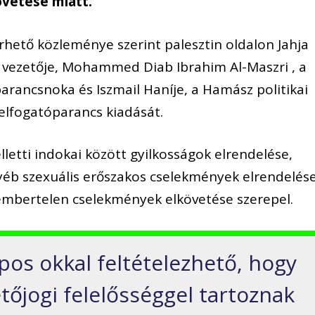
övetése miatt.
rhető közleménye szerint palesztin oldalon Jahja
i vezetője, Mohammed Diab Ibrahim Al-Maszri , a
rancsnoka és Iszmail Haníje, a Hamász politikai
 elfogatóparancs kiadását.
lletti indokai között gyilkosságok elrendelése,
yéb szexuális erőszakos cselekmények elrendelés
 embertelen cselekmények elkövetése szerepel.
pos okkal feltételezhető, hogy
tőjogi felelősséggel tartoznak