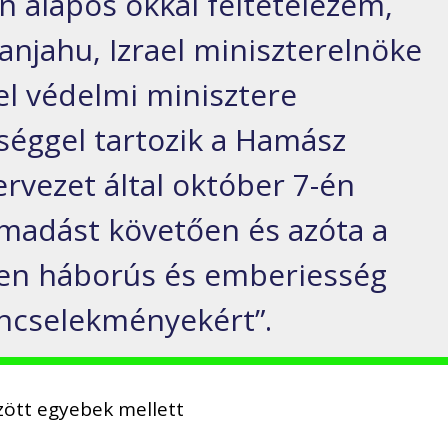
n alapos okkal feltételezem,
njahu, Izrael miniszterelnöke
ael védelmi minisztere
sséggel tartozik a Hamász
ervezet által október 7-én
ámadást követően és azóta a
ken háborús és emberiesség
űncselekményekért”.
zött egyebek mellett