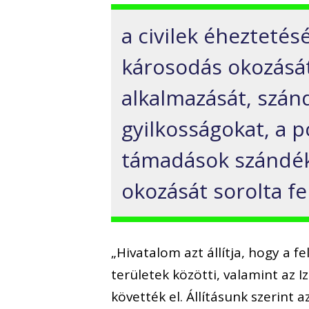
a civilek éheztetés
károsodás okozásá
alkalmazását, szán
gyilkosságokat, a p
támadások szándék
okozását sorolta fel
„Hivatalom azt állítja, hogy a f
területek közötti, valamint az I
követték el. Állításunk szerint