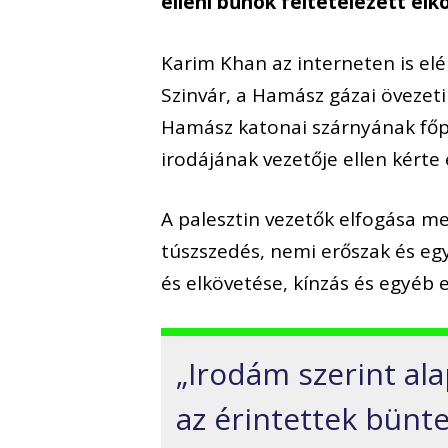
elleni bűnök feltételezett elk
Karim Khan az interneten is elé
Szinvár, a Hamász gázai övezet
Hamász katonai szárnyának főpa
irodájának vezetője ellen kérte
A palesztin vezetők elfogása me
túszszedés, nemi erőszak és eg
és elkövetése, kínzás és egyéb
„Irodám szerint ala
az érintettek bünte