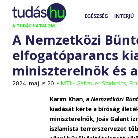
Kilépés
a
EGÉSZSÉG
INTERJÚ
tartalomba
A TUDÁS HATALOM
A Nemzetközi Bünt
elfogatóparancs kia
miniszterelnök és 
2024. május 20.
•
MTI - Gebauer Szabolcs, Br
Karim Khan, a
Nemzetközi Bünt
kiadását kérte a bíróság illet
miniszterelnök, Joáv Galant iz
iszlamista terrorszervezet t