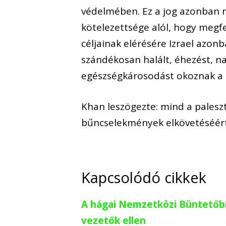
védelmében. Ez a jog azonban n
kötelezettsége alól, hogy megf
céljainak elérésére Izrael azon
szándékosan halált, éhezést, na
egészségkárosodást okoznak a p
Khan leszögezte: mind a paleszti
bűncselekmények elkövetéséért
Kapcsolódó cikkek
A hágai Nemzetközi Büntetőbír
vezetők ellen