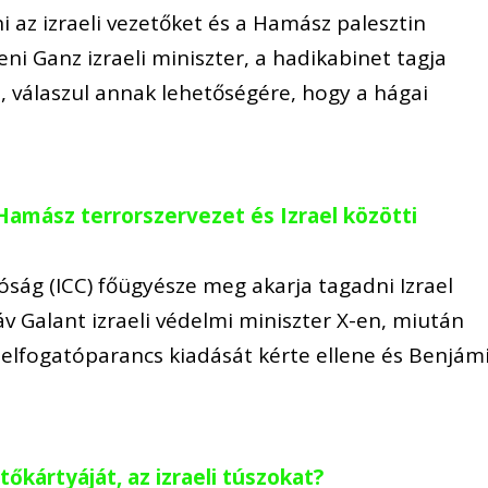
ni az izraeli vezetőket és a Hamász palesztin
Beni Ganz izraeli miniszter, a hadikabinet tagja
n, válaszul annak lehetőségére, hogy a hágai
 Hamász terrorszervezet és Izrael közötti
ság (ICC) főügyésze meg akarja tagadni Izrael
áv Galant izraeli védelmi miniszter X-en, miután
elfogatóparancs kiadását kérte ellene és Benjám
őkártyáját, az izraeli túszokat?