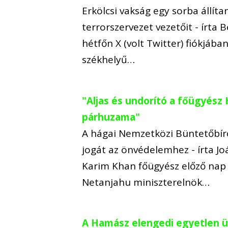
Erkölcsi vakság egy sorba állíta
terrorszervezet vezetőit - írta 
hétfőn X (volt Twitter) fiókjába
székhelyű…
"Aljas és undorító a főügyész
párhuzama"
A hágai Nemzetközi Büntetőbíró
jogát az önvédelemhez - írta Jo
Karim Khan főügyész előző nap 
Netanjahu miniszterelnök…
A Hamász elengedi egyetlen üt