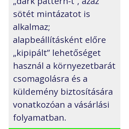
„dark pattern-t”, azaz
sötét mintázatot is
alkalmaz;
alapbeállításként előre
„
kipipált
”
lehetőséget
használ
a környezetbarát
csomagolásra és a
küldemény biztosítására
vonatkozóan
a vásárlási
folyamatban
.