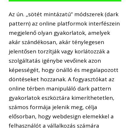
A
z
ún. „sötét mintázatú” módszerek (dark
pattern)
a
z online platformok interfészein
megjelenő olyan gyakorlatok, amelyek
akár szándékosan, akár ténylegesen
jelentősen torzítják vagy korlátozzák a
szolgáltatás igénybe vevőinek azon
képességét, hogy önálló és megalapozott
döntéseket hozzanak. A
fogyasztókat az
online térben manipuláló
dark pattern
gyakorlatok eszköztára kimeríthetetlen,
számos formája jelenik meg, célja
elősorban, hogy webdesign elemekkel a
felhasználót a vállalkozás számára