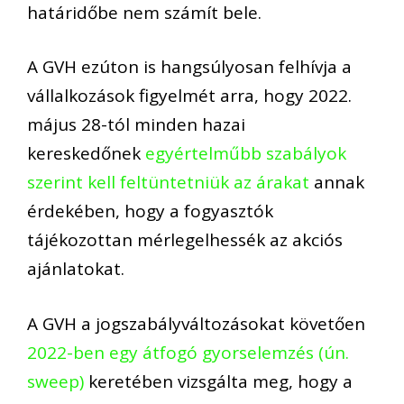
határidő
be
nem számít be
le.
A GVH ezúton is
hangsúlyosan
felhívja a
vállalkozások figyelmét arra, hogy
2022.
május 28
-tól
minden hazai
kereskedőnek
egyértelműbb szabályok
szerint kell feltüntetniük az árakat
annak
érdekében, hogy a fogyasztók
tájékozottan mérlegelhessék az akciós
ajánlatokat.
A GVH a jogszabályváltozásokat követően
2022-ben
egy átfogó gyorselemzés (ún.
sweep)
keretében vizsgálta
meg,
hogy a