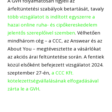
A GVH folyamatosan figyeli az
árfeltüntetési szabályok betartását, tavaly
több vizsgálatot is indított egyszerre a
hazai online ruha- és cipőkereskedelem
jelentős szereplőivel szemben
. Vélhetően
mindhárom cég – a CCC, az Answear és az
About You –
megtévesztette a
vásárlók
at
az
akció
s árai feltüntetése során
.
A fentiek
közül elsőként befejezett vizsgálatot
2024.
szeptember 27-én,
a CCC Kft.
kötelezettségvállalásának elfogadásával
zárta le a GVH
.