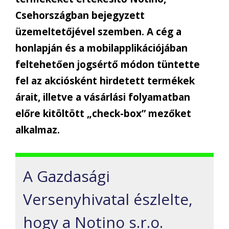
Csehországban bejegyzett
üzemeltetőjével szemben. A cég a
honlapján és a mobilapplikációjában
feltehetően jogsértő módon tüntette
fel az akciósként hirdetett termékek
árait, illetve a vásárlási folyamatban
előre kitöltött „check-box” mezőket
alkalmaz.
A G
azdasági
Versenyhivatal
észlelte,
hogy
a
Notino s.r.o.