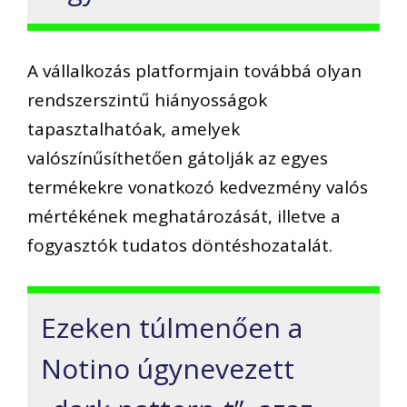
A vállalkozás
platformjain
továbbá olyan
rendszerszintű hiányosságok
tapasztalhatóak, amelyek
valószínűsíthetően
gátolják a
z
egyes
termékekre vonatkozó kedvezmény valós
mértékének meghatározását
, illetve
a
fogyasztók tudatos döntéshozatalát.
Ezeken túlmenően
a
Notino úgynevezett