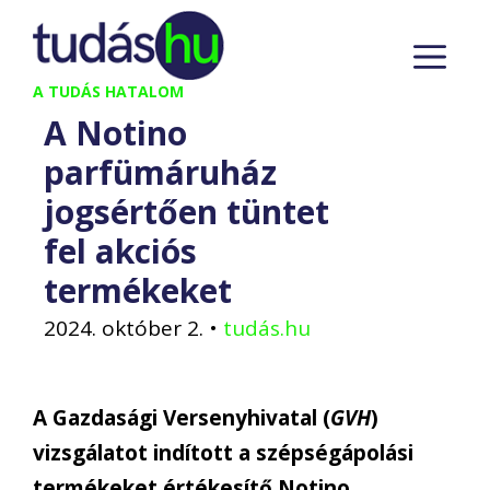
Kilépés
M
a
tartalomba
A TUDÁS HATALOM
A Notino
parfümáruház
jogsértően tüntet
fel akciós
termékeket
2024. október 2.
•
tudás.hu
A Gazdasági Versenyhivatal (
GVH
)
vizsgálatot indított a szépségápolási
termékeket értékesítő Notino,