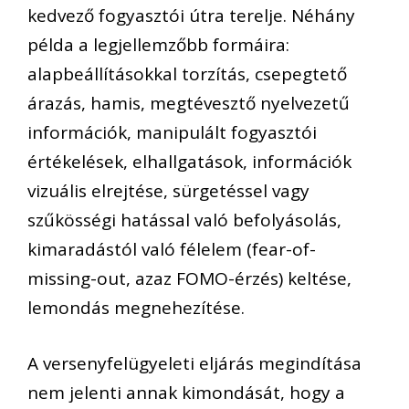
kedvező fogyasztói útra terelje. Néhány
példa a legjellemzőbb formáira:
alapbeállításokkal torzítás,
csepegtető
árazás,
hamis, megtévesztő nyelvezetű
információk,
manipulált fogyasztói
értékelések,
elhallgatások, információk
vizuális elrejtése,
sürgetéssel vagy
szűkösségi hatással való befolyásolás,
kimaradástól való félelem (fear-of-
missing-out, azaz FOMO-érzés) keltése,
lemondás megnehezítése.
A versenyfelügyeleti eljárás megindítása
nem jelenti annak kimondását, hogy a