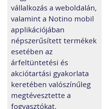
vállalkozás a weboldalán
,
valamint
a
Notino
mobil
applikációjában
népszerűsített termékek
e
setében az
árfeltüntetési és
akciótartási gyakorlata
keretében valószínűleg
megtévesztette a
fogyasztókat
.