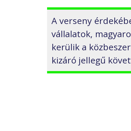
A verseny érdekéb
vállalatok, magyaro
kerülik a közbeszer
kizáró jellegű köv