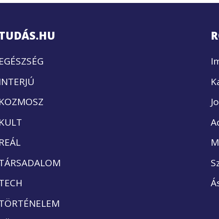
TUDÁS.HU
R
EGÉSZSÉG
I
INTERJÚ
K
KOZMOSZ
J
KULT
A
REÁL
M
TÁRSADALOM
S
TECH
Á
TÖRTÉNELEM