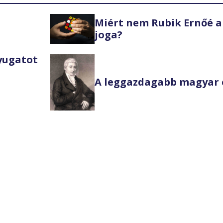
Miért nem Rubik Ernőé a
joga?
Nyugatot
A leggazdagabb magyar 