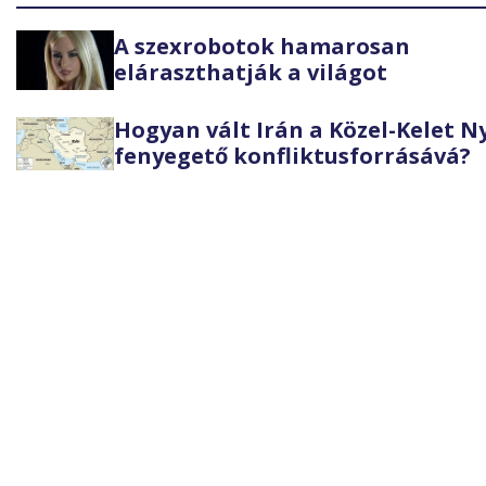
A szexrobotok hamarosan
eláraszthatják a világot
Hogyan vált Irán a Közel-Kelet 
fenyegető konfliktusforrásává?