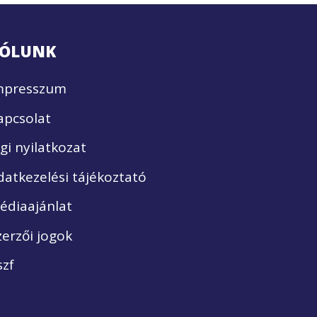
ÓLUNK
mpresszum
apcsolat
ogi nyilatkozat
datkezelési tájékoztató
édiaajánlat
zerzői jogok
szf