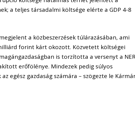
k; a teljes társadalmi költsége elérte a GDP 4-8
 megjelent a közbeszerzések túlárazásában, ami
liárd forint kárt okozott. Közvetett költségei
 magángazdaságban is torzította a versenyt a NER
akított erőfölénye. Mindezek pedig súlyos
k az egész gazdaság számára – szögezte le Kármá