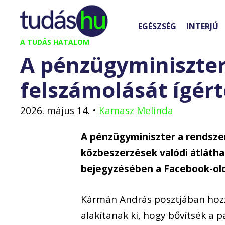
Kilépés
a
EGÉSZSÉG
INTERJÚ
tartalomba
A TUDÁS HATALOM
A pénzügyminiszter
felszámolását ígért
2026. május 14.
•
Kamasz Melinda
A pénzügyminiszter a rendszer
közbeszerzések valódi átlát
bejegyzésében a Facebook-old
Kármán András posztjában hozz
alakítanak ki, hogy bővítsék a p