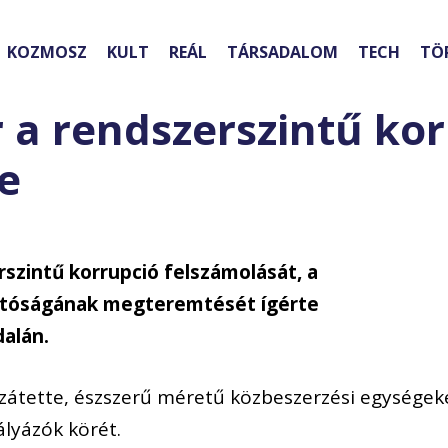
KOZMOSZ
KULT
REÁL
TÁRSADALOM
TECH
TÖ
 a rendszerszintű kor
e
szintű korrupció felszámolását, a
hatóságának megteremtését ígérte
alán.
átette, észszerű méretű közbeszerzési egységek
ályázók körét.