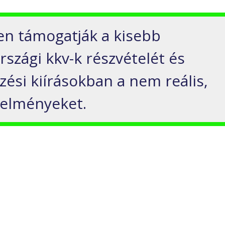
en támogatják a kisebb
rszági kkv-k részvételét és
zési kiírásokban a nem reális,
etelményeket.