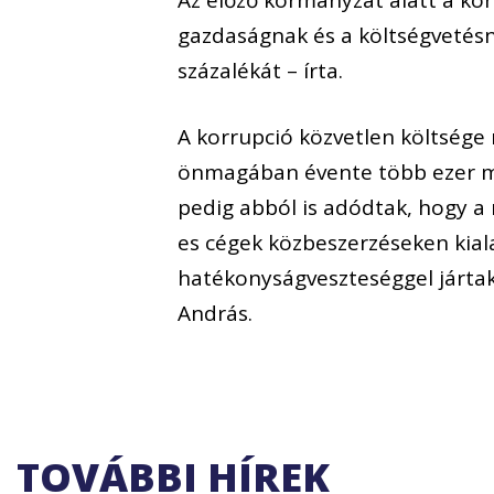
gazdaságnak és a költségvetésne
százalékát – írta.
A korrupció közvetlen költsége
önmagában évente több ezer mil
pedig abból is adódtak, hogy a
es cégek közbeszerzéseken kial
hatékonyságveszteséggel járta
András.
TOVÁBBI HÍREK