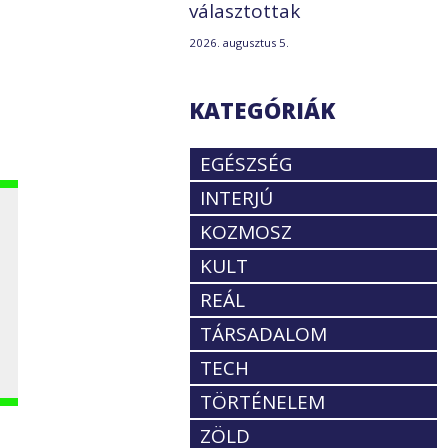
választottak
2026. augusztus 5.
KATEGÓRIÁK
EGÉSZSÉG
INTERJÚ
KOZMOSZ
KULT
REÁL
TÁRSADALOM
TECH
TÖRTÉNELEM
ZÖLD