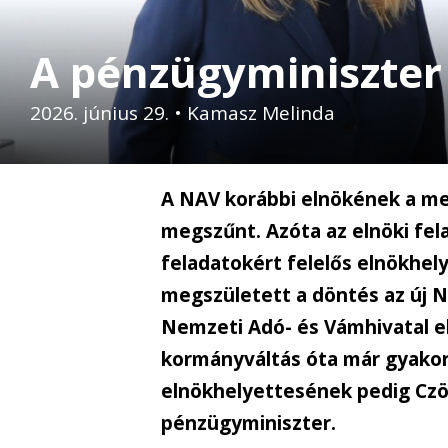
A pénzügyminiszter 
2026. június 29.
•
Kamasz Melinda
A NAV korábbi elnökének a me
megszűnt. Azóta az elnöki fel
feladatokért felelős elnökhel
megszületett a döntés az új 
Nemzeti Adó- és Vámhivatal el
kormányváltás óta már gyakor
elnökhelyettesének pedig Czö
pénzügyminiszter.