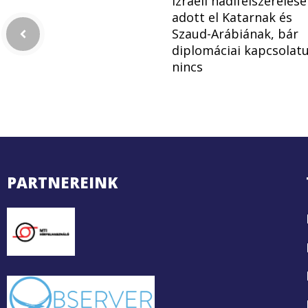
Izraeli hadifelszerelés
adott el Katarnak és
Szaud-Arábiának, bár
diplomáciai kapcsolat
nincs
PARTNEREINK