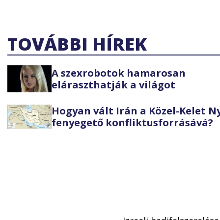
TOVÁBBI HÍREK
A szexrobotok hamarosan
eláraszthatják a világot
Hogyan vált Irán a Közel-Kelet 
fenyegető konfliktusforrásává?