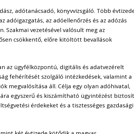
ász, adótanácsadó, könyvvizsgáló. Több évtized
az adóigazgatás, az adóellenőrzés és az adózás
n. Szakmai vezetésével valósult meg az
ősen csökkentő, előre kitöltött bevallások
 az ügyfélközpontú, digitális és adatvezérelt
g fehérítését szolgáló intézkedések, valamint a
ók megvalósítása áll. Célja egy olyan adóhivatal,
ra egyszerű és kiszámítható ügyintézést biztosít
tségvetési érdekeket és a tisztességes gazdasági
 mint két évtizede kötődik a magyar