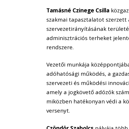
Tamásné Czinege Csilla
közgazd
szakmai tapasztalatot szerzett 
szervezetirányításának területé
adminisztrációs terheket jelent
rendszere.
Vezetői munkája középpontjában
adóhatósági működés, a gazdasá
szervezeti és működési innováci
amely a jogkövető adózók számá
miközben hatékonyan védi a köl
versenyt.
Czöndör Szabolcs
pályája több