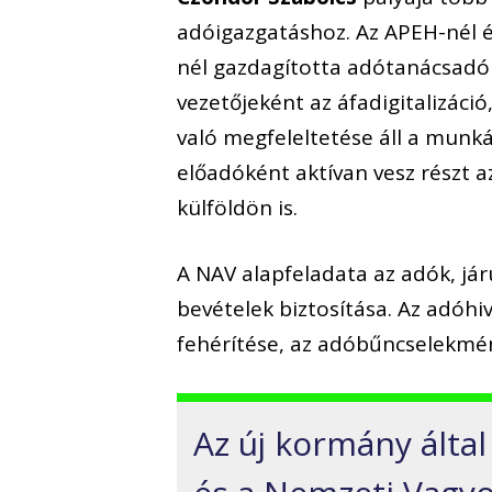
adóigazgatáshoz. Az APEH-nél és
nél gazdagította adótanácsadó
vezetőjeként az áfadigitalizáci
való megfeleltetése áll a munk
előadóként aktívan vesz részt a
külföldön is.
A NAV alapfeladata az adók, jár
bevételek biztosítása. Az adóhi
fehérítése, az adóbűncselekmén
Az új kormány álta