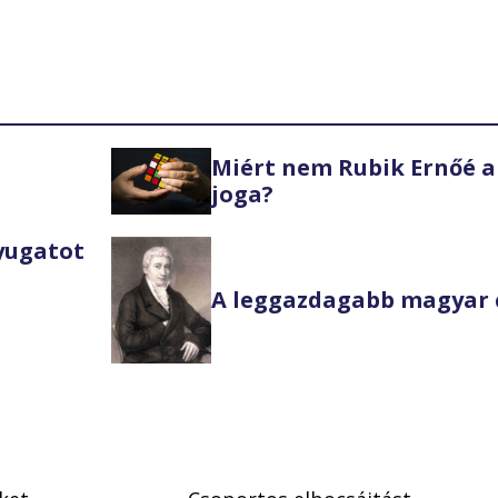
Miért nem Rubik Ernőé a
joga?
Nyugatot
A leggazdagabb magyar 