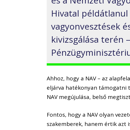
és a Nemzeti Vagyo
Hivatal példátlanul
vagyonvesztések és
kivizsgálása terén 
Pénzügyminisztér
Ahhoz, hogy a NAV – az alapfela
eljárva hatékonyan támogatni t
NAV megújulása, belső megtisztu
Fontos, hogy a NAV olyan vezet
szakemberek, hanem értik azt 