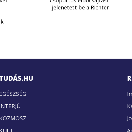
eket
Csoportos elbocsájtást
jelenetett be a Richter
uk
TUDÁS.HU
R
EGÉSZSÉG
I
INTERJÚ
K
KOZMOSZ
J
KULT
A