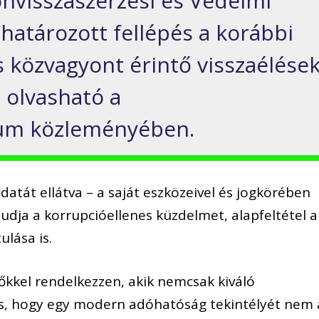
nvisszaszerzési és Védelmi
 határozott fellépés a korábbi
 közvagyont érintő visszaélése
– olvasható a
ium közleményében.
datát ellátva – a saját eszközeivel és jogkörében
udja a korrupcióellenes küzdelmet, alapfeltétel a
lása is.
őkkel rendelkezzen, akik nemcsak kiváló
is, hogy egy modern adóhatóság tekintélyét nem 