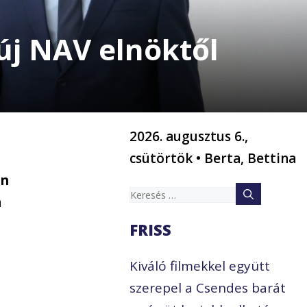
új NAV elnöktől
2026. augusztus 6.,
csütörtök • Berta, Bettina
án
Keresés:
a
FRISS
Kiváló filmekkel együtt
szerepel a Csendes barát