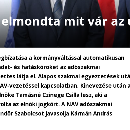
elmondta mit vár az 
gbízatása a kormányváltással automatikusan
adat- és hatásköröket az adószakmai
yettes látja el. Alapos szakmai egyeztetések ut
NAV-vezetéssel kapcsolatban. Kinevezése után 
nöke Tamásné Czinege Csilla lesz, aki a
olta az elnöki jogkört. A NAV adószakmai
ndör Szabolcsot javasolja Kármán András