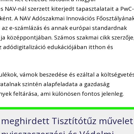
 NAV-nál szerzett kiterjedt tapasztalatait a PwC
ként. A NAV Adószakmai Innovációs Főosztályána
ó, az e-számlázás és annak európai standardnak
ája középpontjában. Számos szakmai cikk szerzője
z adódigitalizáció edukációjában itthon és
ulékok, vámok beszedése és ezáltal a költségvetés
vatalnak szintén alapfeladata a gazdaság
yek feltárása, ami különösen fontos jelenleg.
l meghirdett Tisztítótűz művelet