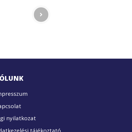
ÓLUNK
mpresszum
apcsolat
ogi nyilatkozat
datkezelési tájékoztató