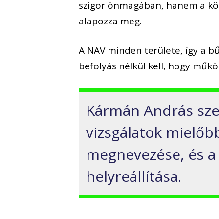
szigor önmagában, hanem a köve
alapozza meg.
A NAV minden területe, így a bű
befolyás nélkül kell, hogy műkö
Kármán András szeri
vizsgálatok mielőbb
megnevezése, és a
helyreállítása.