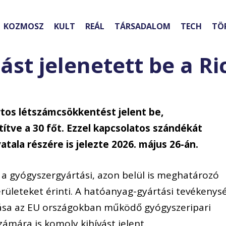
KOZMOSZ
KULT
REÁL
TÁRSADALOM
TECH
TÖ
ást jelenetett be a Ri
tos létszámcsökkentést jelent be,
ítve a 30 főt. Ezzel kapcsolatos szándékát
ala részére is jelezte 2026. május 26-án.
 a gyógyszergyártási, azon belül is meghatározó
ületeket érinti. A hatóanyag-gyártási tevékenys
ása az EU országokban működő gyógyszeripari
számára is komoly kihívást jelent.