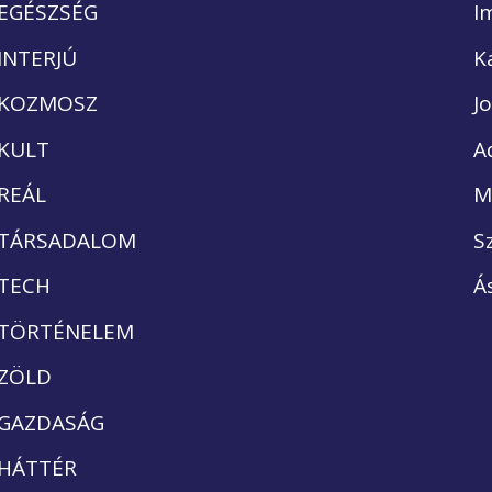
EGÉSZSÉG
I
INTERJÚ
K
KOZMOSZ
J
KULT
A
REÁL
M
TÁRSADALOM
S
TECH
Á
TÖRTÉNELEM
ZÖLD
GAZDASÁG
HÁTTÉR