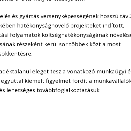
melés és gyártás versenyképességének hosszú táv
ekében hatékonyságnövelő projekteket indított,
rtási folyamatok költséghatékonyságának növelés
ásának részeként kerül sor többek közt a most
sökkentésre.
adéktalanul eleget tesz a vonatkozó munkaügyi é
 egyúttal kiemelt figyelmet fordít a munkavállaló
és lehetséges továbbfoglalkoztatásuk