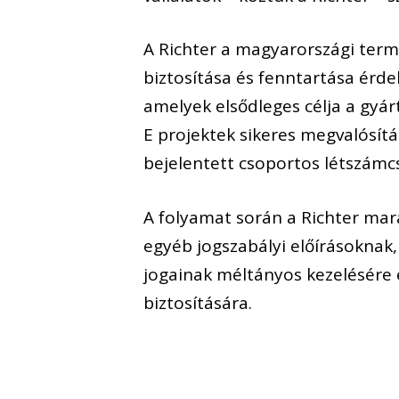
A Richter a magyarországi ter
biztosítása és fenntartása érd
amelyek elsődleges célja a gyá
E projektek sikeres megvalósít
bejelentett csoportos létszámc
A folyamat során a Richter mar
egyéb jogszabályi előírásoknak,
jogainak méltányos kezelésére 
biztosítására.