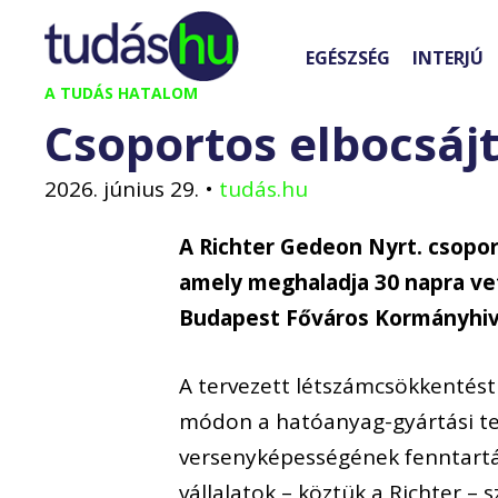
Kilépés
a
EGÉSZSÉG
INTERJÚ
tartalomba
A TUDÁS HATALOM
Csoportos elbocsájt
2026. június 29.
•
tudás.hu
A Richter Gedeon Nyrt. csopor
amely meghaladja 30 napra vet
Budapest Főváros Kormányhivat
A tervezett létszámcsökkentést
módon a hatóanyag-gyártási ter
versenyképességének fenntart
vállalatok – köztük a Richter – 