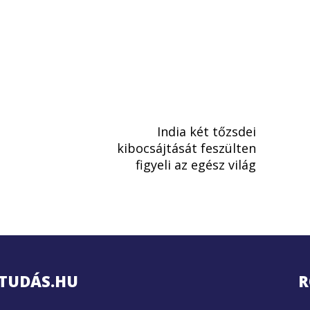
India két tőzsdei
kibocsájtását feszülten
figyeli az egész világ
TUDÁS.HU
R