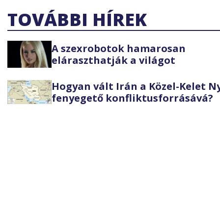
TOVÁBBI HÍREK
A szexrobotok hamarosan
eláraszthatják a világot
Hogyan vált Irán a Közel-Kelet 
fenyegető konfliktusforrásává?