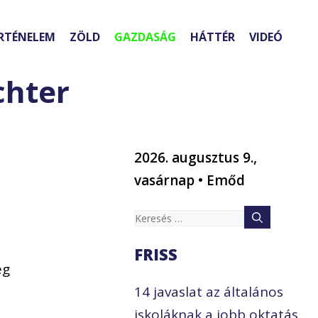
RTÉNELEM
ZÖLD
GAZDASÁG
HÁTTÉR
VIDEÓ
chter
2026. augusztus 9.,
vasárnap • Emőd
Keresés:
FRISS
ég
14 javaslat az általános
iskoláknak a jobb oktatás