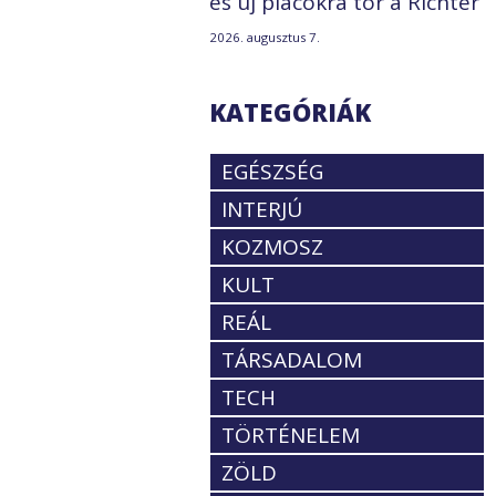
és új piacokra tör a Richter
2026. augusztus 7.
KATEGÓRIÁK
EGÉSZSÉG
INTERJÚ
KOZMOSZ
KULT
REÁL
TÁRSADALOM
TECH
TÖRTÉNELEM
ZÖLD