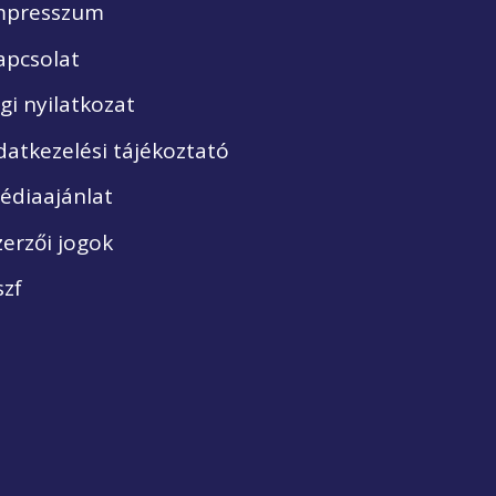
mpresszum
apcsolat
ogi nyilatkozat
datkezelési tájékoztató
édiaajánlat
zerzői jogok
szf