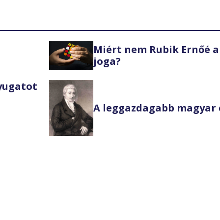
Miért nem Rubik Ernőé a
joga?
Nyugatot
A leggazdagabb magyar 