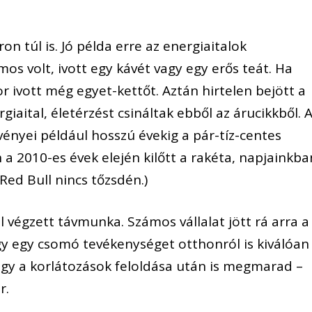
n túl is. Jó példa erre az energiaitalok
mos volt, ivott egy kávét vagy egy erős teát. Ha
kor ivott még egyet-kettőt. Aztán hirtelen bejött a
giaital, életérzést csináltak ebből az árucikkből. 
ényei például hosszú évekig a pár-tíz-centes
 2010-es évek elején kilőtt a rakéta, napjainkba
 Red Bull nincs tőzsdén.)
l végzett távmunka. Számos vállalat jött rá arra a
gy egy csomó tevékenységet otthonról is kiválóan 
hogy a korlátozások feloldása után is megmarad –
r.