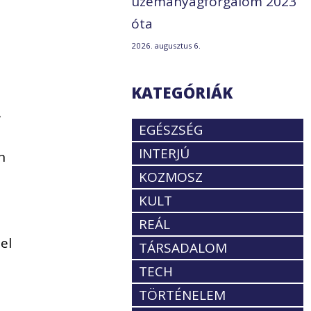
üzemanyagforgalom 2023
óta
2026. augusztus 6.
KATEGÓRIÁK
A
EGÉSZSÉG
INTERJÚ
n
KOZMOSZ
KULT
REÁL
el
TÁRSADALOM
TECH
TÖRTÉNELEM