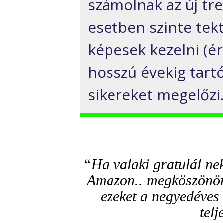
számolnak az új tr
esetben szinte tek
képesek kezelni (ér
hosszú évekig tart
sikereket megelőzi
“Ha valaki gratulál ne
Amazon.. megköszönö
ezeket a negyedéves 
telj