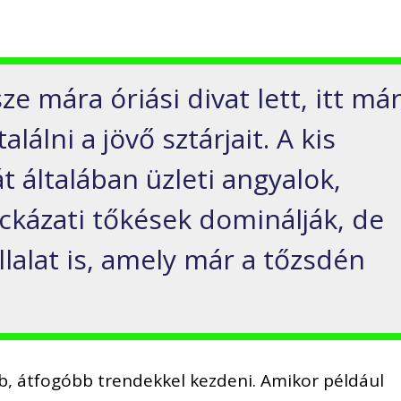
ze mára óriási divat lett, itt má
álni a jövő sztárjait. A kis
t általában üzleti angyalok,
ckázati tőkések dominálják, de
llalat is, amely már a tőzsdén
, átfogóbb trendekkel kezdeni. Amikor például