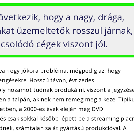
vetkezik, hogy a nagy, drága,
akat üzemeltetők rosszul járnak,
solódó cégek viszont jól.
an egy jókora probléma, mégpedig az, hogy
engésekre. Hosszú távon, évtizedes
ly hozamot tudnak produkálni, viszont a jegyzés
en a talpán, akinek nem remeg meg a keze. Tipik
zdetben, a 2000-es évek elején még DVD
 és csak sokkal később lépett be a streaming piacr
nek, számtalan saját gyártású produkcióval. A