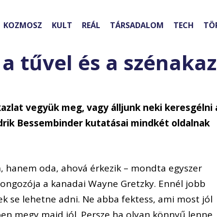
KOZMOSZ
KULT
REÁL
TÁRSADALOM
TECH
TÖ
a tűvel és a szénakaz
azlat vegyük meg, vagy álljunk neki keresgélni 
rik Bessembinder kutatásai mindkét oldalnak
n, hanem oda, ahová érkezik – mondta egyszer
ongozója a kanadai Wayne Gretzky. Ennél jobb
k se lehetne adni. Ne abba fektess, ami most jól
en megy majd jól. Persze ha olyan könnyű lenne