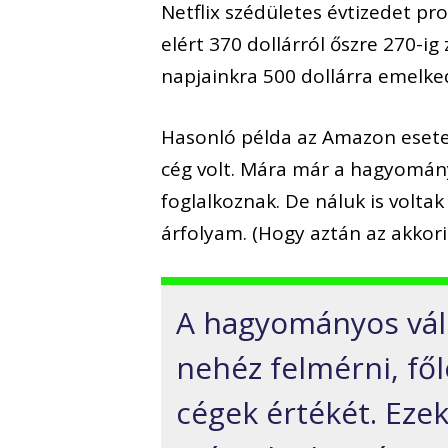
Netflix szédületes évtizedet pr
elért 370 dollárról őszre 270-
napjainkra 500 dollárra emelked
Hasonló példa az Amazon esete
cég volt. Mára már a hagyomán
foglalkoznak. De náluk is volta
árfolyam. (Hogy aztán az akkori
A hagyományos váll
nehéz felmérni, fő
cégek értékét. Eze