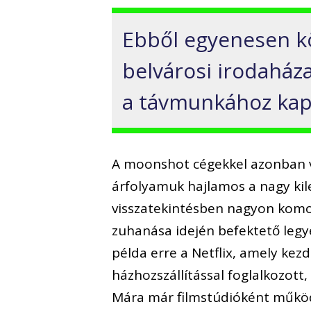
Ebből egyenesen kö
belvárosi irodaház
a távmunkához kapc
A moonshot cégekkel azonban v
árfolyamuk hajlamos a nagy kil
visszatekintésben nagyon komo
zuhanása idején befektető legy
példa erre a Netflix, amely ke
házhozszállítással foglalkozott,
Mára már filmstúdióként működ