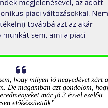
endek megjelenésével, az adott
tonikus piaci változásokkal. Ne
tékelni) továbbá azt az akár
ó munkát sem, ami a piaci
.
kem, hogy milyen jó negyedévet zárt 
m. De magamban azt gondolom, hog
eredményeket már jó 3 évvel ezelőtt
esen előkészítettük”