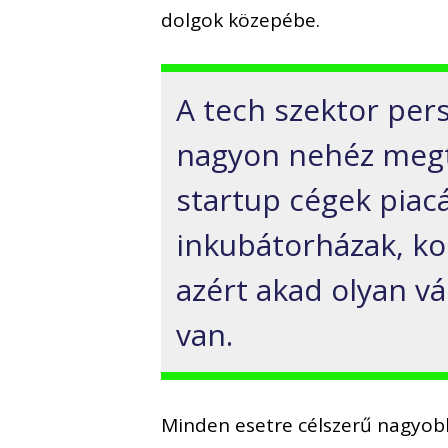
dolgok közepébe.
A tech szektor pers
nagyon nehéz megtal
startup cégek piacá
inkubátorházak, ko
azért akad olyan vá
van.
Minden esetre célszerű nagyobb