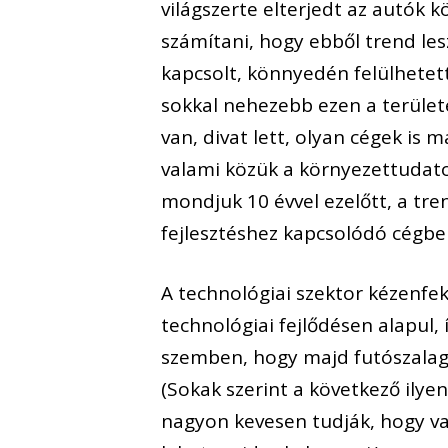
világszerte elterjedt az autók 
számítani, hogy ebből trend le
kapcsolt, könnyedén felülhete
sokkal nehezebb ezen a területe
van, divat lett, olyan cégek is
valami közük a környezettudat
mondjuk 10 évvel ezelőtt, a tre
fejlesztéshez kapcsolódó cégbe
A technológiai szektor kézenfek
technológiai fejlődésen alapul,
szemben, hogy majd futószalagon
(Sokak szerint a következő ily
nagyon kevesen tudják, hogy va