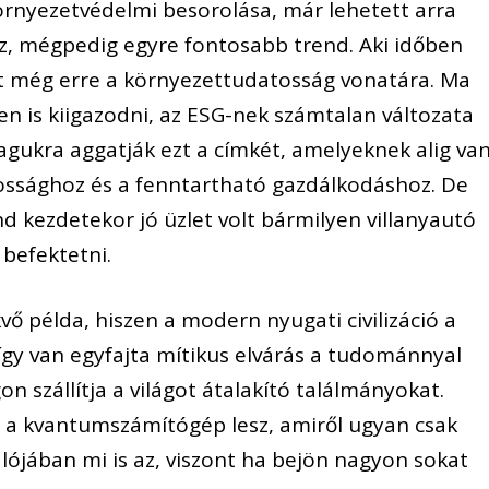
környezetvédelmi besorolása, már lehetett arra
sz, mégpedig egyre fontosabb trend. Aki időben
tt még erre a környezettudatosság vonatára. Ma
n is kiigazodni, az ESG-nek számtalan változata
 magukra aggatják ezt a címkét, amelyeknek alig va
ossághoz és a fenntartható gazdálkodáshoz. De
nd kezdetekor jó üzlet volt bármilyen villanyautó
 befektetni.
vő példa, hiszen a modern nyugati civilizáció a
 így van egyfajta mítikus elvárás a tudománnyal
 szállítja a világot átalakító találmányokat.
en a kvantumszámítógép lesz, amiről ugyan csak
lójában mi is az, viszont ha bejön nagyon sokat