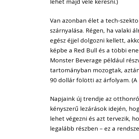
lehet majd vele keresni.)
Van azonban élet a tech-szektoro
szárnyalása. Régen, ha valaki ál
egész éjjel dolgozni kellett, ak
képbe a Red Bull és a többi ener
Monster Beverage például részv
tartományban mozogtak, aztán a
90 dollár fölötti az árfolyam. (A
Napjaink új trendje az otthonró
kényszerű lezárások idején, ho
lehet végezni és azt tervezik, 
legalább részben – ez a rendsze