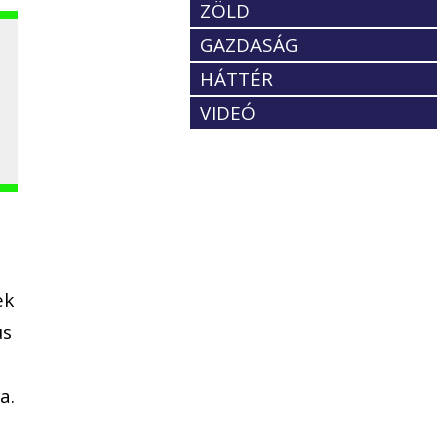
ZÖLD
GAZDASÁG
HÁTTÉR
VIDEÓ
ek
us
a.