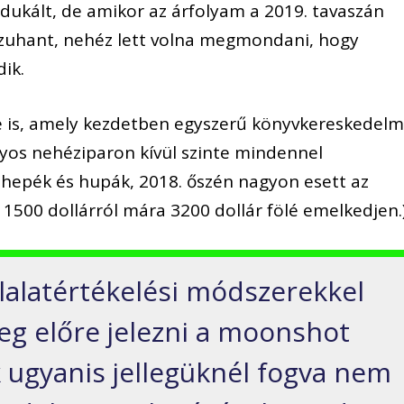
odukált, de amikor az árfolyam a 2019. tavaszán
ig zuhant, nehéz lett volna megmondani, hogy
ik.
 is, amely kezdetben egyszerű könyvkereskedelm
yos nehéziparon kívül szinte mindennel
k hepék és hupák, 2018. őszén nagyon esett az
 1500 dollárról mára 3200 dollár fölé emelkedjen.
alatértékelési módszerekkel
leg előre jelezni a moonshot
k ugyanis jellegüknél fogva nem