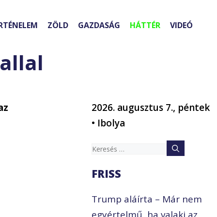
RTÉNELEM
ZÖLD
GAZDASÁG
HÁTTÉR
VIDEÓ
allal
az
2026. augusztus 7., péntek
• Ibolya
Keresés:
FRISS
Trump aláírta – Már nem
egyértelmű, ha valaki az