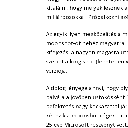
kitalálni, hogy melyek lesznek a 
milliárdosokkal. Próbálkozni azé
Az egyik ilyen megközelítés a m
moonshot-ot nehéz magyarra lef
kifejezés, a nagyon magasra ütöt
szerint a long shot (lehetetlen 
verziója.
A dolog lényege annyi, hogy oly
pályája a jövőben üstökösként ív
befektetés nagy kockázattal jár,
képezik a moonshot cégek. Tipik
25 éve Microsoft részvényt vett