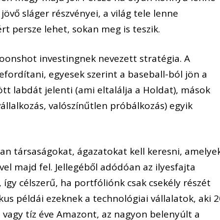
jövő sláger részvényei, a világ tele lenne
rt persze lehet, sokan meg is teszik.
oonshot investingnek nevezett stratégia. A
ordítani, egyesek szerint a baseball-ból jön a
t labdát jelenti (ami eltalálja a Holdat), mások
vállalkozás, valószínűtlen próbálkozás) egyik
an társaságokat, ágazatokat kell keresni, amelye
el majd fel. Jellegéből adódóan az ilyesfajta
 így célszerű, ha portfóliónk csak csekély részét
us példái ezeknek a technológiai vállalatok, aki 2
, vagy tíz éve Amazont, az nagyon belenyúlt a