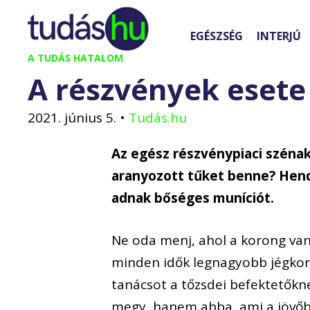
Kilépés
a
EGÉSZSÉG
INTERJÚ
tartalomba
A TUDÁS HATALOM
A részvények esete 
2021. június 5.
•
Tudás.hu
Az egész részvénypiaci szénak
aranyozott tűket benne? Hend
adnak bőséges muníciót.
Ne oda menj, ahol a korong va
minden idők legnagyobb jégkor
tanácsot a tőzsdei befektetőkne
megy, hanem abba, ami a jövőb