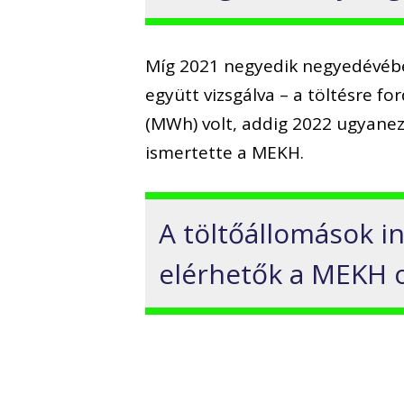
Míg 2021 negyedik negyedévébe
együtt vizsgálva – a töltésre 
(MWh) volt, addig 2022 ugyane
ismertette a MEKH.
A töltőállomások in
elérhetők a MEKH o