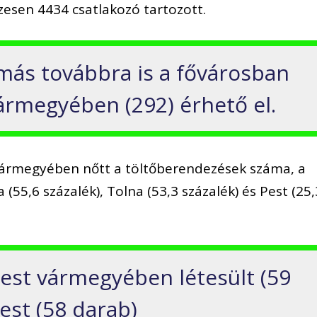
esen 4434 csatlakozó tartozott.
omás továbbra is a fővárosban
 vármegyében (292) érhető el.
 vármegyében nőtt a töltőberendezések száma, a
5,6 százalék), Tolna (53,3 százalék) és Pest (25,
Pest vármegyében létesült (59
est (58 darab)