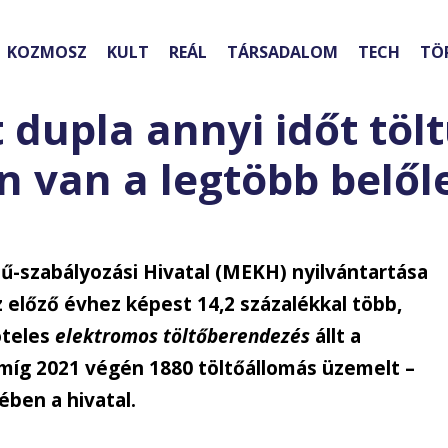
KOZMOSZ
KULT
REÁL
TÁRSADALOM
TECH
TÖ
t dupla annyi időt töl
n van a legtöbb belől
ű-szabályozási Hivatal (MEKH) nyilvántartása
előző évhez képest 14,2 százalékkal több,
öteles
elektromos töltőberendezés
állt a
 míg 2021 végén 1880 töltőállomás üzemelt –
ben a hivatal.