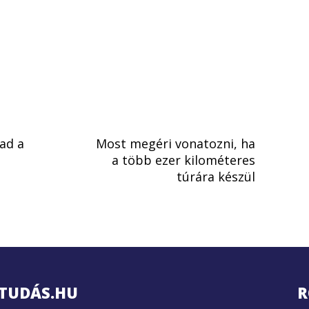
ad a
Most megéri vonatozni, ha
a több ezer kilométeres
túrára készül
TUDÁS.HU
R