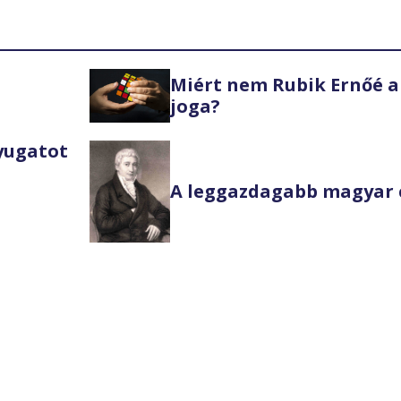
Miért nem Rubik Ernőé a
joga?
Nyugatot
A leggazdagabb magyar 