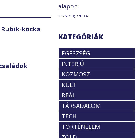
alapon
2026. augusztus 6.
 Rubik-kocka
KATEGÓRIÁK
EGÉSZSÉG
INTERJÚ
családok
KOZMOSZ
KULT
REÁL
TÁRSADALOM
TECH
TÖRTÉNELEM
ZÖLD