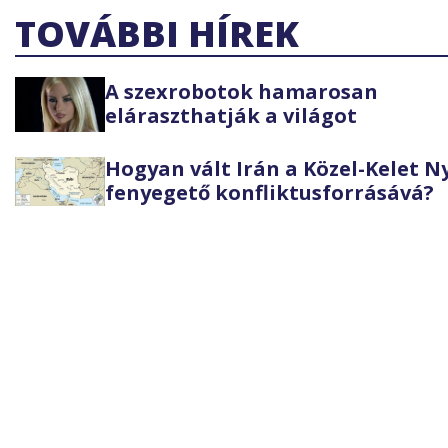
TOVÁBBI HÍREK
A szexrobotok hamarosan
eláraszthatják a világot
Hogyan vált Irán a Közel-Kelet 
fenyegető konfliktusforrásává?