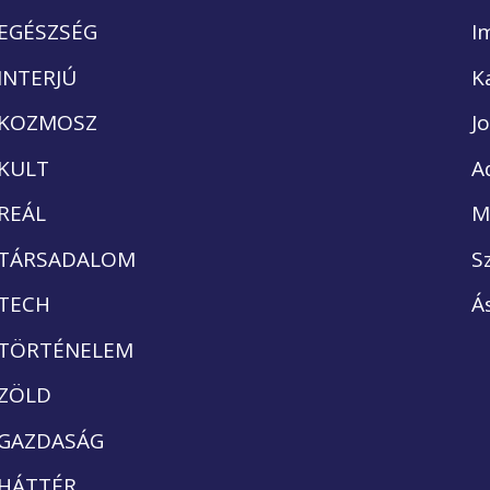
EGÉSZSÉG
I
INTERJÚ
K
KOZMOSZ
J
KULT
A
REÁL
M
TÁRSADALOM
S
TECH
Á
TÖRTÉNELEM
ZÖLD
GAZDASÁG
HÁTTÉR