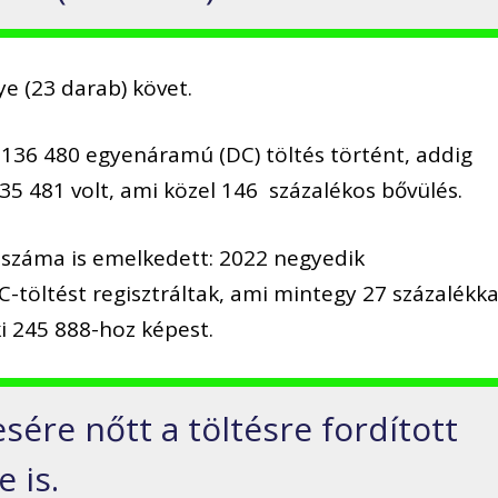
 (23 darab) követ.
136 480 egyenáramú (DC) töltés történt, addig
5 481 volt, ami közel 146 százalékos bővülés.
 száma is emelkedett: 2022 negyedik
töltést regisztráltak, ami mintegy 27 százalékka
i 245 888-hoz képest.
ére nőtt a töltésre fordított
 is.