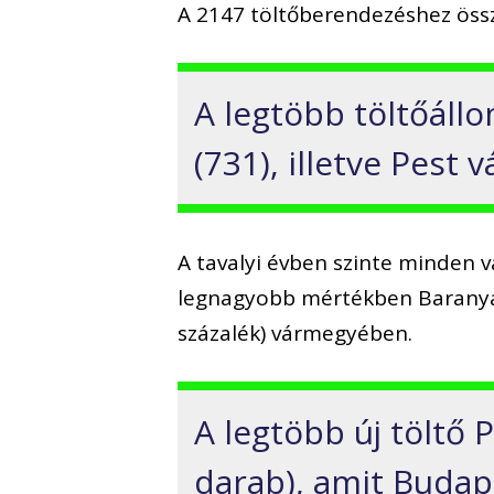
A 2147 töltőberendezéshez össz
A legtöbb töltőáll
(731), illetve Pest
A tavalyi évben szinte minden
legnagyobb mértékben Baranya (5
százalék) vármegyében.
A legtöbb új töltő 
darab), amit Budap