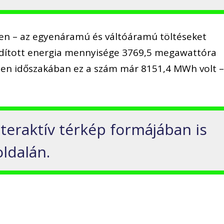
n – az egyenáramú és váltóáramú töltéseket
fordított energia mennyisége 3769,5 megawattóra
zen időszakában ez a szám már 8151,4 MWh volt 
teraktív térkép formájában is
ldalán.