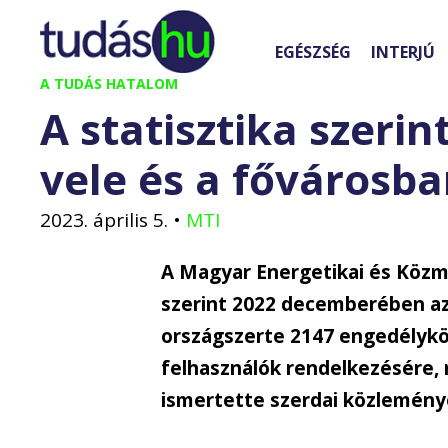
Kilépés
a
EGÉSZSÉG
INTERJÚ
tartalomba
A TUDÁS HATALOM
A statisztika szerin
vele és a fővárosba
2023. április 5.
•
MTI
A Magyar Energetikai és Közm
szerint 2022 decemberében az 
országszerte 2147 engedélyk
felhasználók rendelkezésére,
ismertette szerdai közleményé