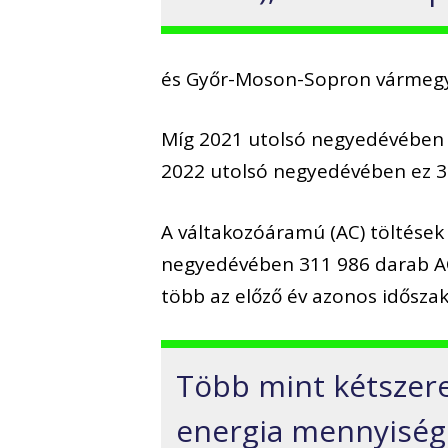
és Győr-Moson-Sopron vármegye
Míg 2021 utolsó negyedévében 
2022 utolsó negyedévében ez 33
A váltakozóáramú (AC) töltések
negyedévében 311 986 darab AC-
több az előző év azonos időszak
Több mint kétszeres
energia mennyisége