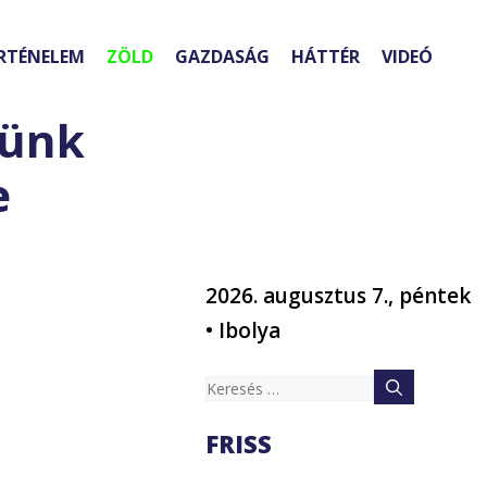
RTÉNELEM
ZÖLD
GAZDASÁG
HÁTTÉR
VIDEÓ
tünk
e
2026. augusztus 7., péntek
• Ibolya
Keresés:
FRISS