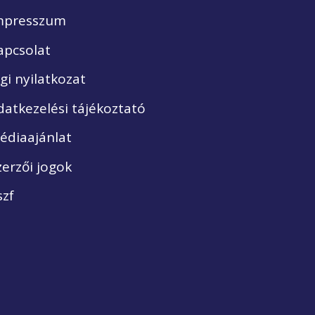
mpresszum
apcsolat
ogi nyilatkozat
datkezelési tájékoztató
édiaajánlat
zerzői jogok
szf