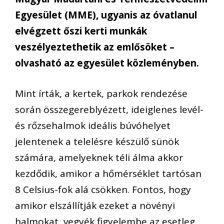
Egyesület (MME), ugyanis az óvatlanul
elvégzett őszi kerti munkák
veszélyeztethetik az emlősöket –
olvasható az egyesület közleményben.
Mint írták, a kertek, parkok rendezése
során összegereblyézett, ideiglenes levél-
és rőzsehalmok ideális búvóhelyet
jelentenek a telelésre készülő sünök
számára, amelyeknek téli álma akkor
kezdődik, amikor a hőmérséklet tartósan
8 Celsius-fok alá csökken. Fontos, hogy
amikor elszállítják ezeket a növényi
halmokat, vegyék figyelembe az esetleg