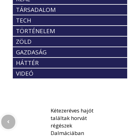
TÁRSADALOM
TECH
TÖRTÉNELEM
ZÖLD
GAZDASÁG
HÁTTÉR
VIDEÓ
Kétezeréves hajót
találtak horvát
régészek
Dalmáciában