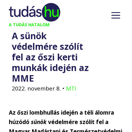
Kilépés
M
a
tartalomba
A TUDÁS HATALOM
A sünök
védelmére szólít
fel az őszi kerti
munkák idején az
MME
2022. november 8.
•
MTI
Az őszi lombhullás idején a téli álomra
húzódó
sünök
védelmére szólít fel a
Magyar Madártani és Természetvédelmi