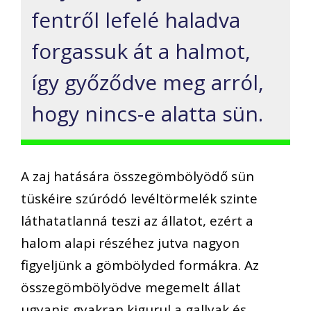
fentről lefelé haladva
forgassuk át a halmot,
így győződve meg arról,
hogy nincs-e alatta sün.
A zaj hatására összegömbölyödő sün
tüskéire szúródó levéltörmelék szinte
láthatatlanná teszi az állatot, ezért a
halom alapi részéhez jutva nagyon
figyeljünk a gömbölyded formákra. Az
összegömbölyödve megemelt állat
ugyanis gyakran kigurul a gallyak és