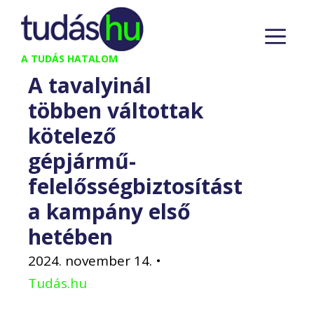
Kilépés
M
a
tartalomba
A TUDÁS HATALOM
A tavalyinál
többen váltottak
kötelező
gépjármű-
felelősségbiztosítást
a kampány első
hetében
2024. november 14.
•
Tudás.hu