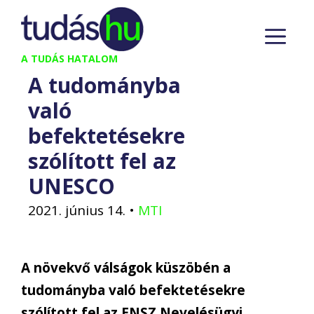
Kilépés
M
a
tartalomba
A TUDÁS HATALOM
A tudományba
való
befektetésekre
szólított fel az
UNESCO
2021. június 14.
•
MTI
A növekvő válságok küszöbén a
tudományba való befektetésekre
szólított fel az ENSZ Nevelésügyi