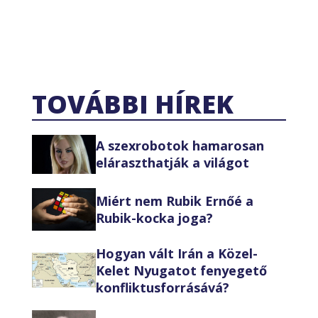
TOVÁBBI HÍREK
A szexrobotok hamarosan
eláraszthatják a világot
Miért nem Rubik Ernőé a
Rubik-kocka joga?
Hogyan vált Irán a Közel-
Kelet Nyugatot fenyegető
konfliktusforrásává?