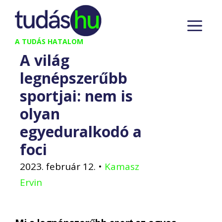
Kilépés
M
a
tartalomba
A TUDÁS HATALOM
A világ
legnépszerűbb
sportjai: nem is
olyan
egyeduralkodó a
foci
2023. február 12.
•
Kamasz
Ervin