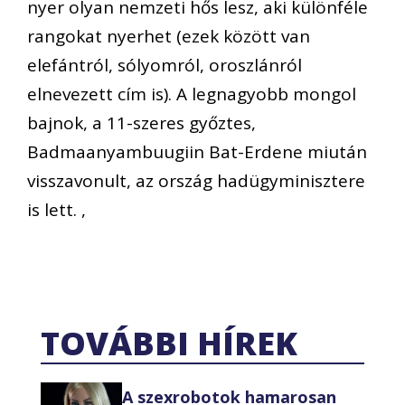
nyer olyan nemzeti hős lesz, aki különféle
rangokat nyerhet (ezek között van
elefántról, sólyomról, oroszlánról
elnevezett cím is). A legnagyobb mongol
bajnok, a 11-szeres győztes,
Badmaanyambuugiin Bat-Erdene miután
visszavonult, az ország hadügyminisztere
is lett. ,
TOVÁBBI HÍREK
A szexrobotok hamarosan