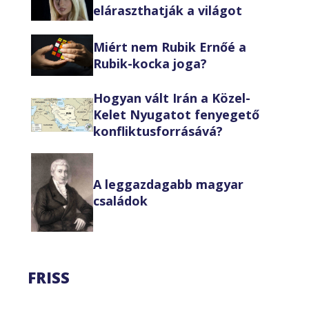
eláraszthatják a világot
Miért nem Rubik Ernőé a
Rubik-kocka joga?
Hogyan vált Irán a Közel-
Kelet Nyugatot fenyegető
konfliktusforrásává?
A leggazdagabb magyar
családok
FRISS