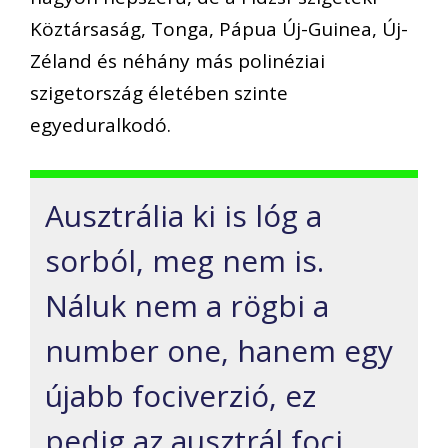
Köztársaság, Tonga, Pápua Új-Guinea, Új-
Zéland és néhány más polinéziai
szigetország életében szinte
egyeduralkodó.
Ausztrália ki is lóg a
sorból, meg nem is.
Náluk nem a rögbi a
number one, hanem egy
újabb fociverzió, ez
pedig az ausztrál foci.