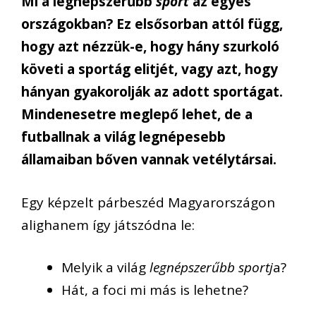
Mi a legnépszerűbb
sport
az egyes
országokban? Ez elsősorban attól függ,
hogy azt nézzük-e, hogy hány szurkoló
követi a sportág elitjét, vagy azt, hogy
hányan gyakorolják az adott sportágat.
Mindenesetre meglepő lehet, de a
futballnak a világ legnépesebb
államaiban bőven vannak vetélytársai.
Egy képzelt párbeszéd Magyarországon
alighanem így játszódna le:
Melyik a világ
legnépszerűbb sportj
a?
Hát, a foci mi más is lehetne?