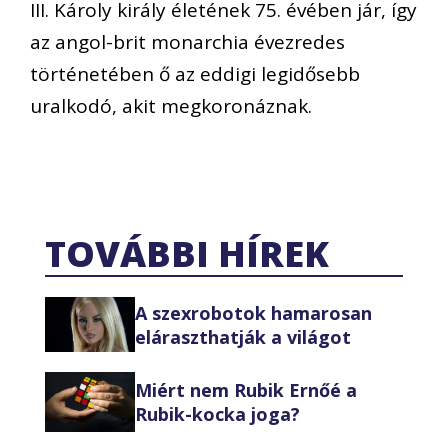
III. Károly király életének 75. évében jár, így
az angol-brit monarchia évezredes
történetében ő az eddigi legidősebb
uralkodó, akit megkoronáznak.
TOVÁBBI HÍREK
A szexrobotok hamarosan
eláraszthatják a világot
Miért nem Rubik Ernőé a
Rubik-kocka joga?