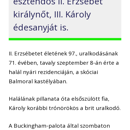
esztendős II. Erzsébet
királynőt, III. Károly
édesanyját is.
II. Erzsébetet életének 97., uralkodásának
71. évében, tavaly szeptember 8-án érte a
halál nyári rezidenciáján, a skóciai
Balmoral kastélyában.
Halálának pillanata óta elsőszülött fia,
Károly korábbi trónörökös a brit uralkodó.
A Buckingham-palota által szombaton