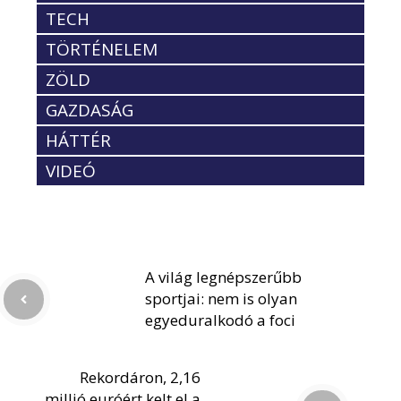
TECH
TÖRTÉNELEM
ZÖLD
GAZDASÁG
HÁTTÉR
VIDEÓ
A világ legnépszerűbb
sportjai: nem is olyan
egyeduralkodó a foci
Rekordáron, 2,16
millió euróért kelt el a