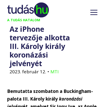
Kilépés
M
a
tartalomba
A TUDÁS HATALOM
Az iPhone
tervezője alkotta
III. Károly király
koronázási
jelvényét
2023. február 12.
•
MTI
Bemutatta szombaton a Buckingham-
palota III. Károly király
koronázási
jelvény
ét, amelyet Sir Jony Ive, az Apple