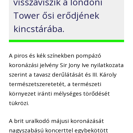
visszaviszik a londoni
Tower ősi erődjének
kincstárába.
A piros és kék színekben pompázó
koronázási jelvény Sir Jony Ive nyilatkozata
szerint a tavasz derűlátását és III. Károly
természetszeretetét, a természeti
környezet iránti mélységes törődését
tükrözi.
A brit uralkodó májusi koronázását
nagyszabású koncerttel egybekötött