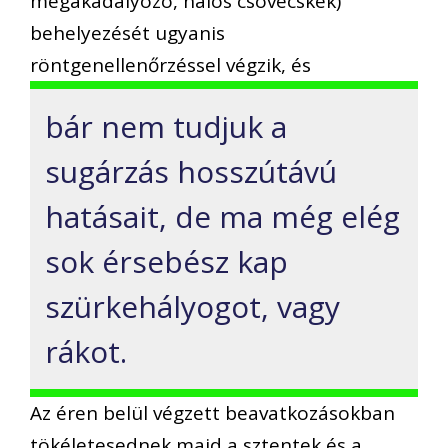
megakadályozó, hálós csövecskék)
behelyezését ugyanis
röntgenellenőrzéssel végzik, és
bár nem tudjuk a
sugárzás hosszútávú
hatásait, de ma még elég
sok érsebész kap
szürkehályogot, vagy
rákot.
Az éren belül végzett beavatkozásokban
tökéletesednek majd a sztentek és a