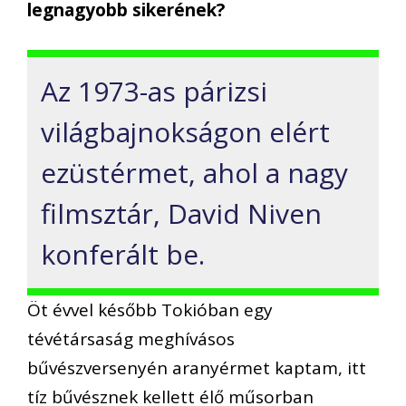
legnagyobb sikerének?
Az 1973-as párizsi
világbajnokságon elért
ezüstérmet, ahol a nagy
filmsztár, David Niven
konferált be.
Öt évvel később Tokióban egy
tévétársaság meghívásos
bűvészversenyén aranyérmet kaptam, itt
tíz bűvésznek kellett élő műsorban