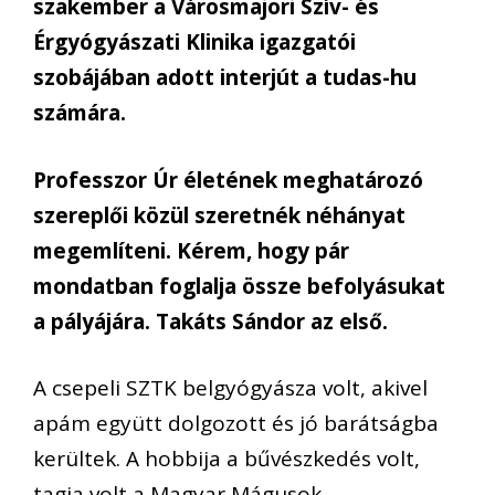
szakember a Városmajori Szív- és
Érgyógyászati Klinika igazgatói
szobájában adott interjút a tudas-hu
számára.
Professzor Úr életének meghatározó
szereplői közül szeretnék néhányat
megemlíteni. Kérem, hogy pár
mondatban foglalja össze befolyásukat
a pályájára. Takáts Sándor az első.
A csepeli SZTK belgyógyásza volt, akivel
apám együtt dolgozott és jó barátságba
kerültek. A hobbija a bűvészkedés volt,
tagja volt a Magyar Mágusok