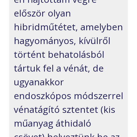
először olyan
hibridműtétet, amelyben
hagyományos, kívülről
történt behatolásból
tártuk fel a vénát, de
ugyanakkor
endoszkópos módszerrel
vénatágító sztentet (kis
műanyag áthidaló
csövet) helyeztünk be az