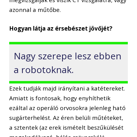
megvizsgálják és viszik CT vizsgálatra, vagy
azonnal a műtőbe.
Hogyan látja az érsebészet jövőjét?
Nagy szerepe lesz ebben
a robotoknak.
Ezek tudják majd irányítani a katétereket.
Amiatt is fontosak, hogy enyhíthetik
ezáltal az operáló orvosokra jelenleg ható
sugárterhelést. Az éren belüli műtéteket,
a sztentek (az erek ismételt beszűkülését