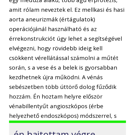
egy medúza alakú, több ágú érprotézis,
amit rólam neveztek el. Ez mellkasi és hasi
aorta aneurizmák (értágulatok)
operációjánál használható és az
érrekonstrukciót úgy lehet a segítségével
elvégezni, hogy rövidebb ideig kell
csökkent vérellátással számolni a műtét
során, s a vese és a belek is gyorsabban
kezdhetnek újra működni. A vénás
sebészetben több úttörő dolog fűződik
hozzám. Én hoztam helyre először
vénabillentyűt angioszkópos (érbe
helyezhető endoszkópos) módszerrel, s
én hajtottam végre