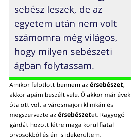
sebész leszek, de az
egyetem után nem volt
számomra még világos,
hogy milyen sebészeti
ágban folytassam.
Amikor felötlött bennem az
érsebészet
,
akkor apám beszélt vele. Ő akkor már évek
óta ott volt a városmajori klinikán és
megszervezte az
érsebészet
et. Ragyogó
gárdát hozott létre maga körül fiatal
orvosokból és én is idekerültem.