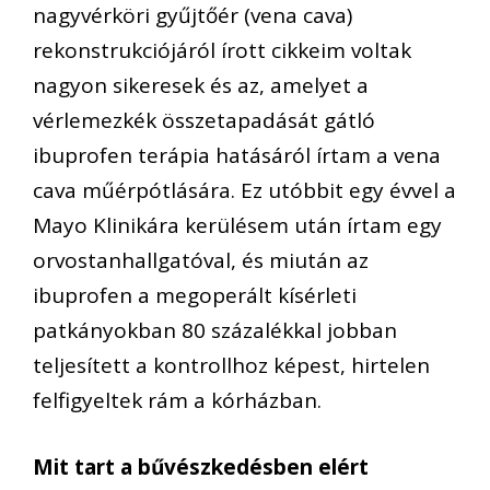
nagyvérköri gyűjtőér (vena cava)
rekonstrukciójáról írott cikkeim voltak
nagyon sikeresek és az, amelyet a
vérlemezkék összetapadását gátló
ibuprofen terápia hatásáról írtam a vena
cava műérpótlására. Ez utóbbit egy évvel a
Mayo Klinikára kerülésem után írtam egy
orvostanhallgatóval, és miután az
ibuprofen a megoperált kísérleti
patkányokban 80 százalékkal jobban
teljesített a kontrollhoz képest, hirtelen
felfigyeltek rám a kórházban.
Mit tart a bűvészkedésben elért