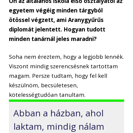
Ön az általános iskola első osztályától az
egyetem végéig minden tárgyból
ötössel végzett, ami Aranygyűrűs
diplomát jelentett. Hogyan tudott
minden tanárnál jeles maradni?
Soha nem éreztem, hogy a legjobb lennék.
Viszont mindig szerencsésnek tartottam
magam. Persze tudtam, hogy fel kell
készülnöm, becsületesen,
kötelességtudóan tanultam.
Abban a házban, ahol
laktam, mindig nálam