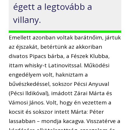
égett a legtovább a
villany.
Emellett azonban voltak barátnőim, jártuk
az éjszakát, betértünk az akkoriban
divatos Pipacs bárba, a Fészek Klubba,
ittam whisky-t Latinovitssal. Működési
engedélyem volt, hakniztam a
bűvészkedéssel, sokszor Pécsi Anyuval
(Pécsi lldikóval), imádott Zárai Márta és
Vámosi János. Volt, hogy én vezettem a
kocsit és sokszor intett Márta: Péter
lassabban – mondja kacagva. Visszatérve a