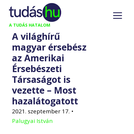
Kilépés
M
a
tartalomba
A TUDÁS HATALOM
A világhírű
magyar érsebész
az Amerikai
Érsebészeti
Társaságot is
vezette – Most
hazalátogatott
2021. szeptember 17.
•
Palugyai István