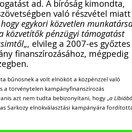
gatást ad. A bíróság kimondta,
zövetségben való részvétel miatt
 hogy egykori közvetlen munkatársa
 a közvetítők pénzügyi támogatást
zsimtől
„, elvileg a 2007-es győztes
ány finanszírozásához, mégpedig
szegben.
ta bűnösnek a volt elnököt a közpénzzel való
 és a törvénytelen kampányfinanszírozás
nis azt nem tudta bebizonyítani, hogy „
a Líbiábó
las Sarkozy elnökválasztási kampányára fordított