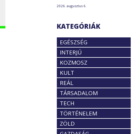
2026. augusztus 6.
KATEGÓRIÁK
EGÉSZSÉG
INTERJÚ
KOZMOSZ
KULT
REÁL
TÁRSADALOM
TECH
TÖRTÉNELEM
ZÖLD
GAZDASÁG