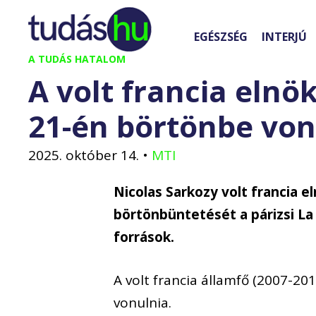
Kilépés
a
EGÉSZSÉG
INTERJÚ
tartalomba
A TUDÁS HATALOM
A volt francia elnö
21-én börtönbe von
2025. október 14.
•
MTI
Nicolas Sarkozy volt francia e
börtönbüntetését a párizsi La
források.
A volt francia államfő (2007-201
vonulnia.