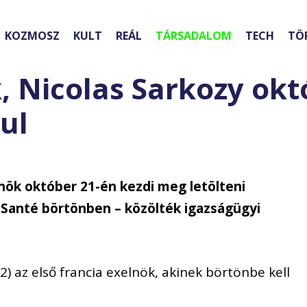
KOZMOSZ
KULT
REÁL
TÁRSADALOM
TECH
TÖ
k, Nicolas Sarkozy ok
ul
lnök október 21-én kezdi meg letölteni
 Santé börtönben – közölték igazságügyi
2) az első francia exelnök, akinek börtönbe kell