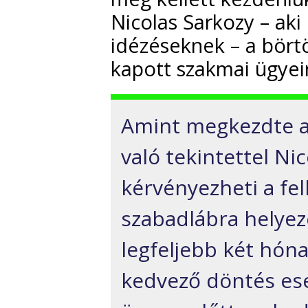
Nicolas Sarkozy – aki 
idézéseknek – a bört
kapott szakmai ügyei
Amint megkezdte a 
való tekintettel Ni
kérvényezheti a fel
szabadlábra helyez
legfeljebb két hóna
kedvező döntés ese