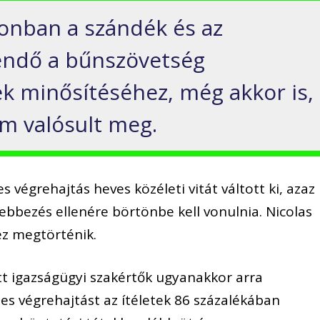
zonban a szándék és az
gendő a bűnszövetség
 minősítéséhez, még akkor is,
em valósult meg.
s végrehajtás heves közéleti vitát váltott ki, azaz
lebbezés ellenére börtönbe kell vonulnia. Nicolas
 ez megtörténik.
t igazságügyi szakértők ugyanakkor arra
es végrehajtást az ítéletek 86 százalékában