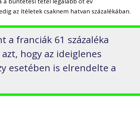
a a büntetési tétel legalább öt év
dig az ítéletek csaknem hatvan százalékában.
t a franciák 61 százaléka
 azt, hogy az ideiglenes
y esetében is elrendelte a