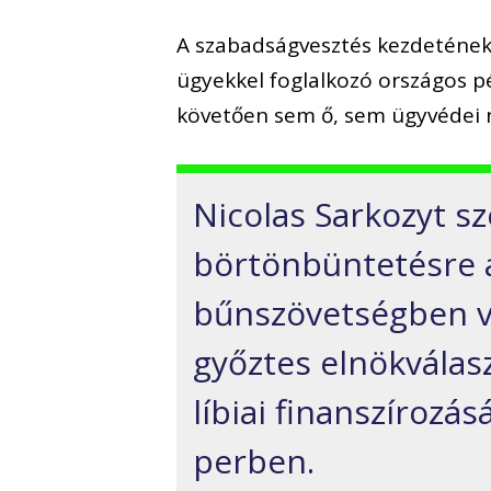
A szabadságvesztés kezdetének 
ügyekkel foglalkozó országos pé
követően sem ő, sem ügyvédei n
Nicolas Sarkozyt sz
börtönbüntetésre a
bűnszövetségben va
győztes elnökválas
líbiai finanszírozá
perben.