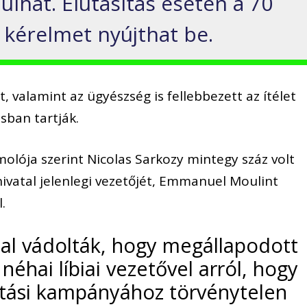
lhat. Elutasítás esetén a 70
 kérelmet nyújthat be.
tt, valamint az ügyészség is fellebbezett az ítélet
usban tartják.
olója szerint Nicolas Sarkozy mintegy száz volt
ivatal jelenlegi vezetőjét, Emmanuel Moulint
.
zal vádolták, hogy megállapodott
hai líbiai vezetővel arról, hogy
ztási kampányához törvénytelen