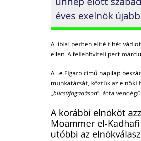
ünnep előtt szabadu
éves exelnök újabb
A líbiai perben elítélt hét vádlo
ellen. A fellebbviteli pert márci
A Le Figaro című napilap beszám
munkatársát, köztük az elnöki h
„
búcsúfogadáson
” látta vendégül
A korábbi elnököt az
Moammer el-Kadhafi né
utóbbi az elnökválas