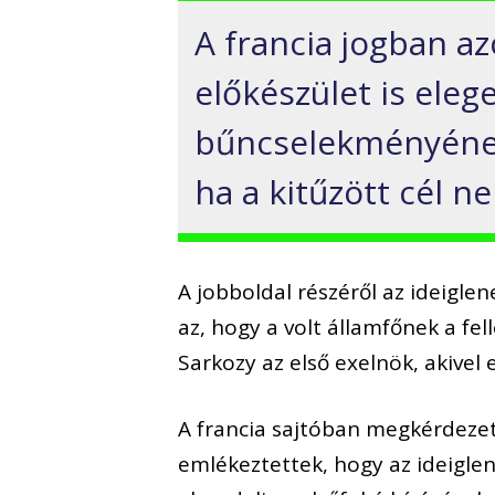
A francia jogban a
előkészület is ele
bűncselekményének
ha a kitűzött cél n
A jobboldal részéről az ideiglene
az, hogy a volt államfőnek a fel
Sarkozy az első exelnök, akivel
A francia sajtóban megkérdezet
emlékeztettek, hogy az ideiglen