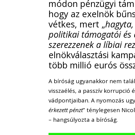
módon pénzügyi támo
hogy az exelnök bűns
vétkes, mert „
hagyta,
politikai támogatói és
szerezzenek a líbiai re
elnökválasztási kamp
több millió eurós ös
A bíróság ugyanakkor nem talál
visszaélés, a passzív korrupció
vádpontjaiban. A nyomozás ugya
érkezett pénzt
” ténylegesen Nico
– hangsúlyozta a bíróság.