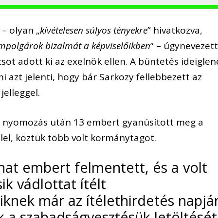
 – olyan „
kivételesen súlyos tényekre
” hivatkozva,
mpolgárok bizalmát a képviselőikben
” – úgynevezet
sot adott ki az exelnök ellen. A büntetés ideiglen
 azt jelenti, hogy bár Sarkozy fellebbezett az
jelleggel.
évi nyomozás után 13 embert gyanúsított meg a
lel, köztük több volt kormánytagot.
hat embert felmentett, és a volt
k vádlottat ítélt
iknek már az ítélethirdetés napjá
k a szabadságvesztésük letöltését