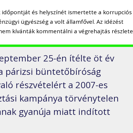
időpontját és helyszínét ismertette a korrupciós
nzügyi ügyészség a volt államfővel. Az idézést
em kívánták kommentálni a végrehajtás részletei
eptember 25-én ítélte öt év
 párizsi büntetőbíróság
ló részvételért a 2007-es
ztási kampánya törvénytelen
sának gyanúja miatt indított