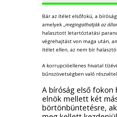
Bár az ítélet elsőfokú, a bíróság
amelyek „
megingathatják az álla
halasztott letartóztatási paranc
végrehajtást von maga után, ami
ítélet ellen, az nem bír halasztó 
A korrupcióellenes hivatal tíz
bűnszövetségben való részvétel
A bíróság első fokon 
elnök mellett két mási
börtönbüntetésre, ak
meg kellett kezdeniü