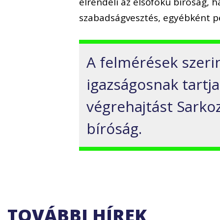
elrendeli az elsőfokú bíróság, h
szabadságvesztés, egyébként pe
A felmérések szerin
igazságosnak tartja
végrehajtást Sarkoz
bíróság.
TOVÁBBI HÍREK