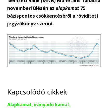
Nemzeti Bank (MNB) Monetáris Tanácsa
novemberi ülésén az
alapkamat
75
bázispontos csökkentéséről a rövidített
jegyzőkönyv szerint.
Kapcsolódó cikkek
Alapkamat, irányadó kamat,