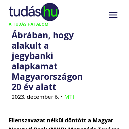
Kilépés
M
a
tartalomba
A TUDÁS HATALOM
Ábrában, hogy
alakult a
jegybanki
alapkamat
Magyarországon
20 év alatt
2023. december 6.
•
MTI
Ellenszavazat nélkül döntött a Magyar