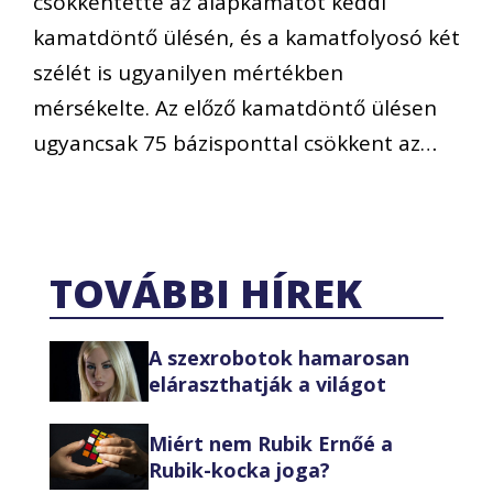
csökkentette az alapkamatot keddi
kamatdöntő ülésén, és a kamatfolyosó két
szélét is ugyanilyen mértékben
mérsékelte. Az előző kamatdöntő ülésen
ugyancsak 75 bázisponttal csökkent az…
TOVÁBBI HÍREK
A szexrobotok hamarosan
eláraszthatják a világot
Miért nem Rubik Ernőé a
Rubik-kocka joga?