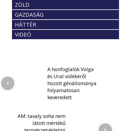
ZÖLD
GAZDASÁG
HÁTTÉR
VIDEÓ
A honfoglalók Volga
és Ural vidékéről
hozott génállománya
folyamatosan
keveredett
AM: tavaly soha nem
látott mértékű
természetvédelmi