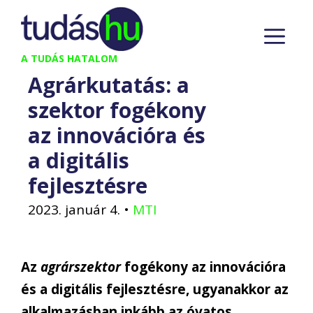
Kilépés
M
a
tartalomba
A TUDÁS HATALOM
Agrárkutatás: a
szektor fogékony
az innovációra és
a digitális
fejlesztésre
2023. január 4.
•
MTI
Az
agrárszektor
fogékony az innovációra
és a digitális fejlesztésre, ugyanakkor az
alkalmazásban inkább az óvatos