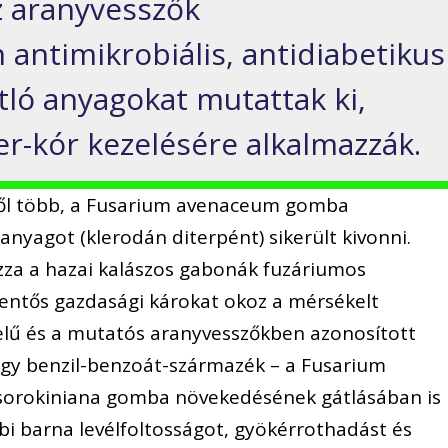
az aranyvesszők
 antimikrobiális, antidiabetikus
tló anyagokat mutattak ki,
er-kór kezelésére alkalmazzák.
ől több, a Fusarium avenaceum gomba
nyagot (klerodán diterpént) sikerült kivonni.
za a hazai kalászos gabonák fuzáriumos
elentős gazdasági károkat okoz a mérsékelt
elű és a mutatós aranyvesszőkben azonosított
 egy benzil-benzoát-származék – a Fusarium
 sorokiniana gomba növekedésének gátlásában is
i barna levélfoltosságot, gyökérrothadást és