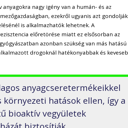
tív anyagokra nagy igény van a humán- és az
 mezőgazdaságban, ezekről ugyanis azt gondolják
lésénél is alkalmazhatók lehetnek. A
ezisztencia előretörése miatt ez elsősorban az
 A gyógyászatban azonban szükség van más hatású
g alkalmazott drogoknál hatékonyabbak és kevese
agos anyagcseretermékeikkel
környezeti hatások ellen, így a
tű bioaktív vegyületek
házát biztosítják.