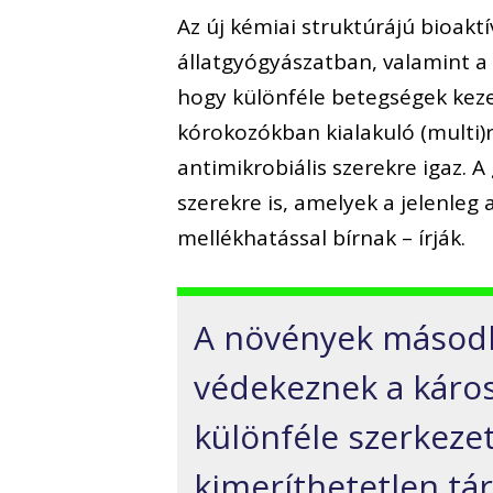
Az új kémiai struktúrájú bioak
állatgyógyászatban, valamint a
hogy különféle betegségek keze
kórokozókban kialakuló (multi)r
antimikrobiális szerekre igaz.
szerekre is, amelyek a jelenle
mellékhatással bírnak – írják.
A növények másodl
védekeznek a káros 
különféle szerkeze
kimeríthetetlen tár