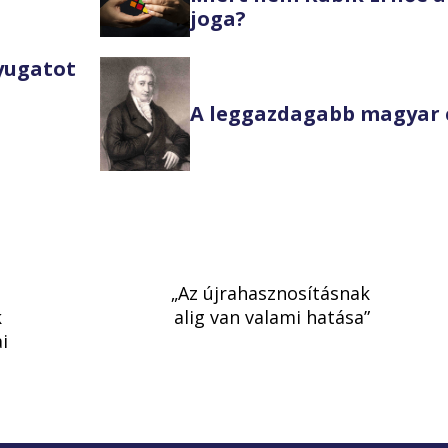
joga?
Nyugatot
A leggazdagabb magyar 
„Az újrahasznosításnak
k
alig van valami hatása”
i