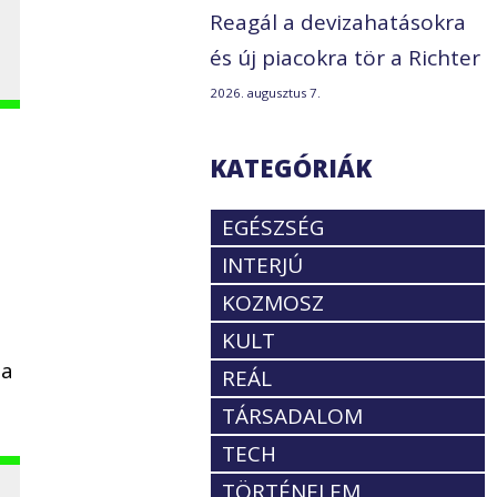
Reagál a devizahatásokra
és új piacokra tör a Richter
2026. augusztus 7.
KATEGÓRIÁK
EGÉSZSÉG
INTERJÚ
KOZMOSZ
KULT
sa
REÁL
TÁRSADALOM
TECH
TÖRTÉNELEM