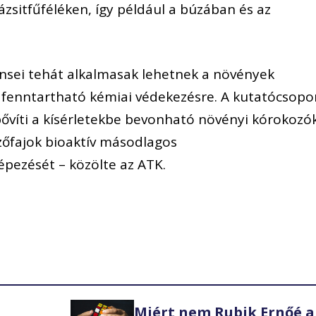
zsitfűféléken, így például a búzában és az
sei tehát alkalmasak lehetnek a növények
fenntartható kémiai védekezésre. A kutatócsopo
ővíti a kísérletekbe bevonható növényi kórokozó
szőfajok bioaktív másodlagos
pezését – közölte az ATK.
Miért nem Rubik Ernőé a