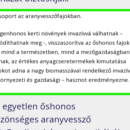
csoport az aranyvesszőfajokban.
egenhonos kerti növények invazívvá válhatnak –
ódíthatnak meg -, visszaszorítva az őshonos fajok
vel mind a természetben, mind a mezőgazdaságban
nak, az értékes anyagcseretermékek kimutatása
kot adna a nagy biomasszával rendelkező invazí
– környezeti és gazdasági – hasznot eredményezne.
 egyetlen őshonos
özönséges aranyvessző