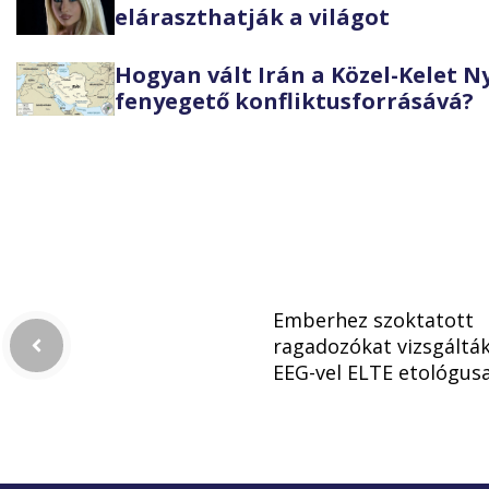
eláraszthatják a világot
Hogyan vált Irán a Közel-Kelet 
fenyegető konfliktusforrásává?
Emberhez szoktatott
ragadozókat vizsgáltá
EEG-vel ELTE etológusa