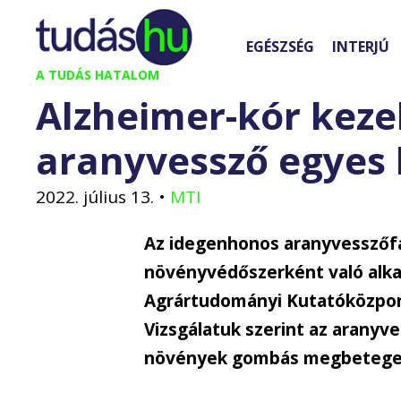
Kilépés
a
EGÉSZSÉG
INTERJÚ
tartalomba
A TUDÁS HATALOM
Alzheimer-kór keze
aranyvessző egyes
2022. július 13.
•
MTI
Az idegenhonos aranyvesszőfa
növényvédőszerként való alk
Agrártudományi Kutatóközpon
Vizsgálatuk szerint az arany
növények gombás megbetegedé