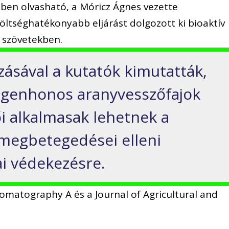
ben olvasható, a Móricz Ágnes vezette
öltséghatékonyabb eljárást dolgozott ki bioaktív
 szövetekben.
ásával a kutatók kimutatták,
degenhonos aranyvesszőfajok
i alkalmasak lehetnek a
egbetegedései elleni
i védekezésre.
omatography A és a Journal of Agricultural and