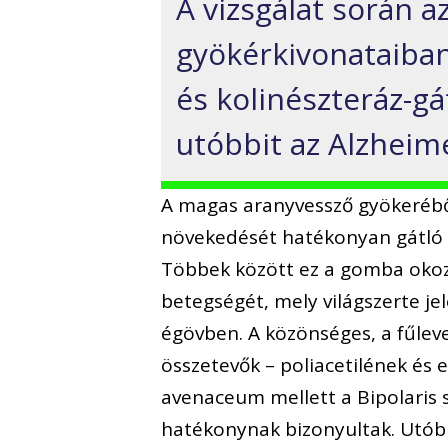
A vizsgálat során 
gyökérkivonataiban
és kolinészteráz-gá
utóbbit az Alzheim
A magas aranyvessző gyökeréb
növekedését hatékonyan gátló a
Többek között ez a gomba okoz
betegségét, mely világszerte j
égövben. A közönséges, a fűlev
összetevők – poliacetilének és
avenaceum mellett a Bipolaris
hatékonynak bizonyultak. Utóbb