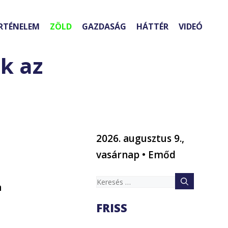
RTÉNELEM
ZÖLD
GAZDASÁG
HÁTTÉR
VIDEÓ
k az
2026. augusztus 9.,
vasárnap • Emőd
Keresés:
a
FRISS