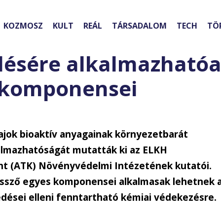
KOZMOSZ
KULT
REÁL
TÁRSADALOM
TECH
TÖ
lésére alkalmazhatóa
 komponensei
jok bioaktív anyagainak környezetbarát
almazhatóságát mutatták ki az ELKH
t (ATK) Növényvédelmi Intézetének kutatói.
vessző egyes komponensei alkalmasak lehetnek 
sei elleni fenntartható kémiai védekezésre.