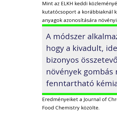
Mint az ELKH keddi közleményé
kutatócsoport a korábbiaknál k
anyagok azonosítására növényi
A módszer alkalmaz
hogy a kivadult, i
bizonyos összetevő
növények gombás m
fenntartható kémia
Eredményeiket a Journal of Chr
Food Chemistry közölte.