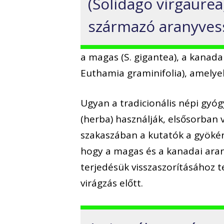
(Solidago virgaure
származó aranyvess
a magas (S. gigantea), a kanadai
Euthamia graminifolia), amelyek 
Ugyan a tradicionális népi gyóg
(herba) használják, elsősorban v
szakaszában a kutatók a gyökér
hogy a magas és a kanadai arany
terjedésük visszaszorításához t
virágzás előtt.