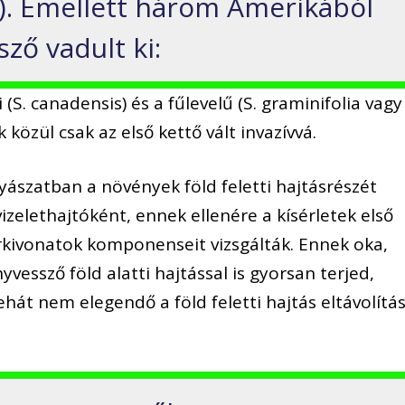
a). Emellett három Amerikából
ző vadult ki:
 (S. canadensis) és a fűlevelű (S. graminifolia vagy
közül csak az első kettő vált invazívvá.
yászatban a növények föld feletti hajtásrészét
izelethajtóként, ennek ellenére a kísérletek első
kivonatok komponenseit vizsgálták. Ennek oka,
vessző föld alatti hajtással is gyorsan terjed,
ehát nem elegendő a föld feletti hajtás eltávolítá