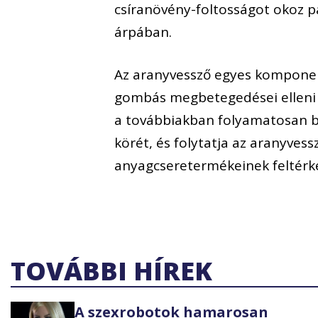
csíranövény-foltosságot okoz pá
árpában.
Az aranyvessző egyes komponen
gombás megbetegedései elleni 
a továbbiakban folyamatosan b
körét, és folytatja az aranyves
anyagcseretermékeinek feltérké
TOVÁBBI HÍREK
A szexrobotok hamarosan