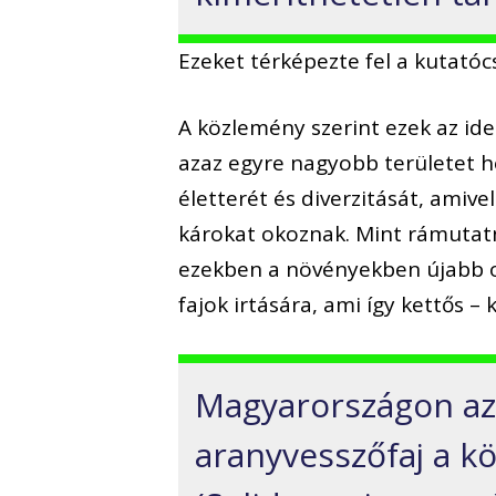
Ezeket térképezte fel a kutató
A közlemény szerint ezek az id
azaz egyre nagyobb területet h
életterét és diverzitását, ami
károkat okoznak. Mint rámutat
ezekben a növényekben újabb o
fajok irtására, ami így kettős 
Magyarországon az
aranyvesszőfaj a k