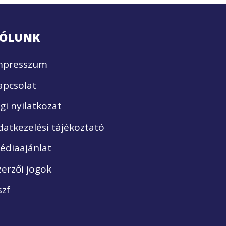
ÓLUNK
mpresszum
apcsolat
ogi nyilatkozat
datkezelési tájékoztató
édiaajánlat
zerzői jogok
szf