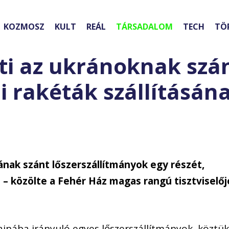
KOZMOSZ
KULT
REÁL
TÁRSADALOM
TECH
TÖ
ti az ukránoknak szá
i rakéták szállításán
ának szánt lőszerszállítmányok egy részét,
 – közölte a Fehér Ház magas rangú tisztviselőj
ajnába irányuló egyes lőszerszállítmányok, köztü