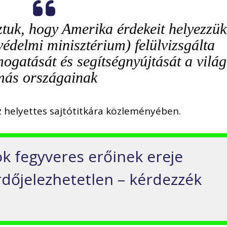
ztuk, hogy Amerika érdekeit helyezzük
védelmi minisztérium) felülvizsgálta
ogatását és segítségnyújtását a világ
más országainak
 helyettes sajtótitkára közleményében.
ok fegyveres erőinek ereje
dőjelezhetetlen – kérdezzék