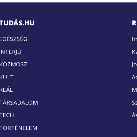
TUDÁS.HU
R
EGÉSZSÉG
I
INTERJÚ
K
KOZMOSZ
J
KULT
A
REÁL
M
TÁRSADALOM
S
TECH
Á
TÖRTÉNELEM