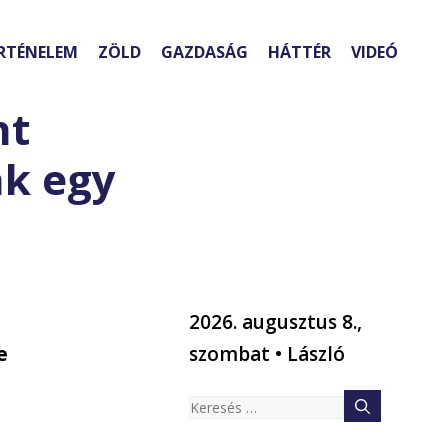
RTÉNELEM
ZÖLD
GAZDASÁG
HÁTTÉR
VIDEÓ
nt
ak egy
2026. augusztus 8.,
e
szombat • László
Keresés:
k