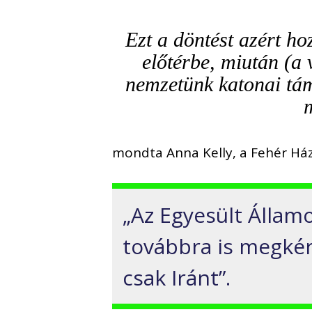
Ezt a döntést azért ho
előtérbe, miután (a 
nemzetünk katonai tám
mondta Anna Kelly, a Fehér Ház
„Az Egyesült Állam
továbbra is megkér
csak Iránt”.