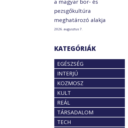
a magyar bor- és
pezsgőkultúra
meghatározó alakja
2026. augusztus 7.
KATEGÓRIÁK
EGÉSZSÉG
INTERJÚ
KOZMOSZ
KULT
REÁL
TÁRSADALOM
TECH