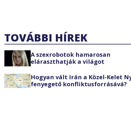
TOVÁBBI HÍREK
A szexrobotok hamarosan
eláraszthatják a világot
Hogyan vált Irán a Közel-Kelet 
fenyegető konfliktusforrásává?