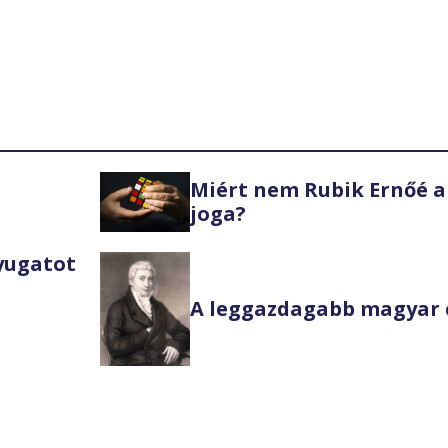
Miért nem Rubik Ernőé a
joga?
Nyugatot
A leggazdagabb magyar 