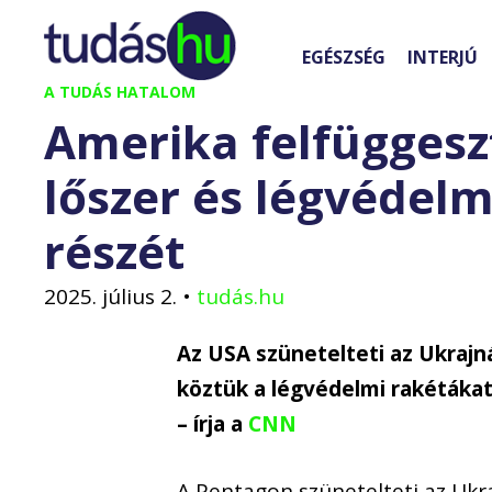
Kilépés
a
EGÉSZSÉG
INTERJÚ
tartalomba
A TUDÁS HATALOM
Amerika felfüggesz
lőszer és légvédelm
részét
2025. július 2.
•
tudás.hu
Az USA szünetelteti az Ukrajn
köztük a légvédelmi rakétákat
– írja a
CNN
A Pentagon szünetelteti az Ukr