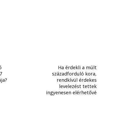
ó
Ha érdekli a múlt
7
századforduló kora,
ja?
rendkívül érdekes
levelezést tettek
ingyenesen elérhetővé