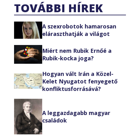
TOVÁBBI HÍREK
A szexrobotok hamarosan
eláraszthatják a világot
Miért nem Rubik Ernőé a
Rubik-kocka joga?
Hogyan vált Irán a Közel-
Kelet Nyugatot fenyegető
konfliktusforrásává?
A leggazdagabb magyar
családok