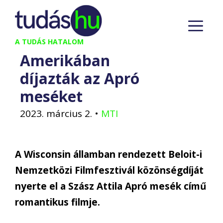
Kilépés
M
a
tartalomba
A TUDÁS HATALOM
Amerikában
díjazták az Apró
meséket
2023. március 2.
•
MTI
A Wisconsin államban rendezett Beloit-i
Nemzetközi Filmfesztivál közönségdíját
nyerte el a Szász Attila Apró mesék című
romantikus filmje.