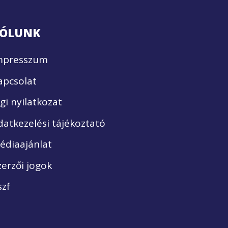
ÓLUNK
mpresszum
apcsolat
ogi nyilatkozat
datkezelési tájékoztató
édiaajánlat
zerzői jogok
szf