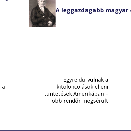
A leggazdagabb magyar 
–
Egyre durvulnak a
 a
kitoloncolások elleni
tüntetések Amerikában –
Több rendőr megsérült