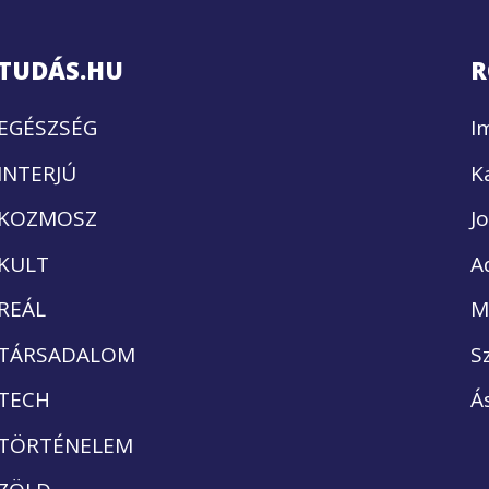
TUDÁS.HU
R
EGÉSZSÉG
I
INTERJÚ
K
KOZMOSZ
J
KULT
A
REÁL
M
TÁRSADALOM
S
TECH
Á
TÖRTÉNELEM