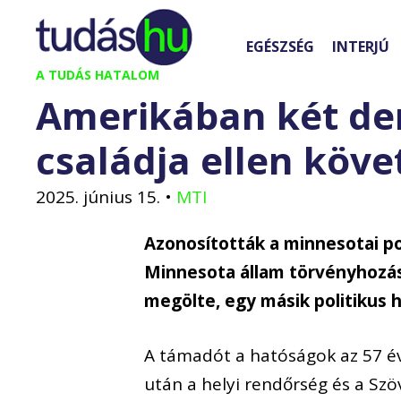
Kilépés
a
EGÉSZSÉG
INTERJÚ
tartalomba
A TUDÁS HATALOM
Amerikában két dem
családja ellen köve
2025. június 15.
•
MTI
Azonosították a minnesotai pol
Minnesota állam törvényhozás
megölte, egy másik politikus 
A támadót a hatóságok az 57 é
után a helyi rendőrség és a Szö