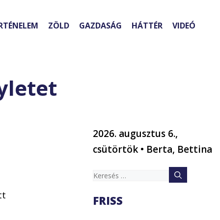
RTÉNELEM
ZÖLD
GAZDASÁG
HÁTTÉR
VIDEÓ
yletet
2026. augusztus 6.,
csütörtök • Berta, Bettina
Keresés:
tt
FRISS