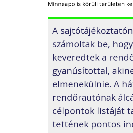
Minneapolis körüli területen ke
A sajtótájékoztatón
számoltak be, hogy
keveredtek a rend
gyanúsítottal, akin
elmenekülnie. A há
rendőrautónak álc
célpontok listáját 
tettének pontos ind