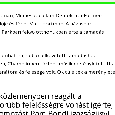
ortman, Minnesota állam Demokrata-Farmer-
lője és férje, Mark Hortman. A házaspárt a
n Parkban fekvő otthonukban érte a támadás
 szombat hajnalban elkövetett támadáshoz
sen, Champlinben történt másik merényletet, itt a
nátora és felesége volt. Ők túlélték a merénylete
közleményben reagált a
gorúbb felelősségre vonást ígérte,
yomozást Pam Bondi igazságügyi