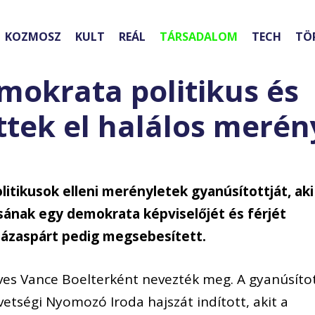
KOZMOSZ
KULT
REÁL
TÁRSADALOM
TECH
TÖ
okrata politikus és
ttek el halálos merén
itikusok elleni merényletek gyanúsítottját, aki
ának egy demokrata képviselőjét és férjét
házaspárt pedig megsebesített.
ves Vance Boelterként nevezték meg. A gyanúsíto
vetségi Nyomozó Iroda hajszát indított, akit a