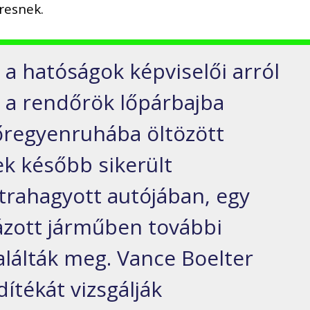
resnek.
 a hatóságok képviselői arról
 a rendőrök lőpárbajba
őregyenruhába öltözött
ek később sikerült
trahagyott autójában, egy
ázott járműben további
találták meg. Vance Boelter
ítékát vizsgálják