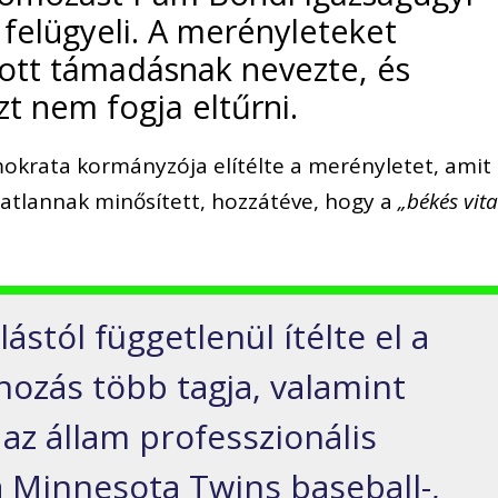
 felügyeli. A merényleteket
lzott támadásnak nevezte, és
t nem fogja eltűrni.
okrata kormányzója elítélte a merényletet, amit
tatlannak minősített, hozzátéve, hogy a
„békés vita
ástól függetlenül ítélte el a
hozás több tagja, valamint
 az állam professzionális
a Minnesota Twins baseball-,