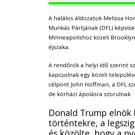
A halálos áldozatok Melissa H
Munkás Pártjának (DFL) képvise
Minneapolishoz közeli Brookly
éjszaka.
A rendőrök a helyi idő szerint
kapcsolnak egy közeli települé
célpont John Hoffman, a DFL sze
de kórházi ápolásra szorulnak.
Donald Trump elnök 
történtekre, a legszi
és közölte, hogy a n