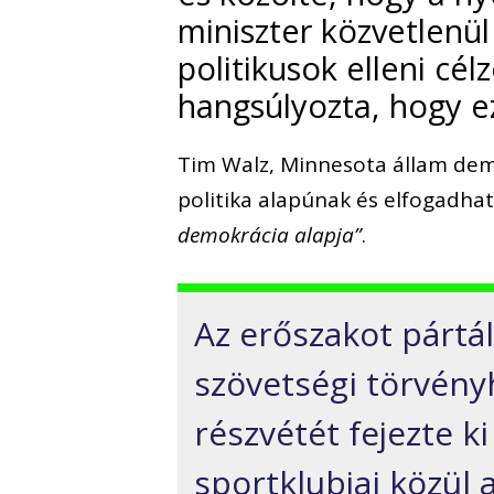
miniszter közvetlenül
politikusok elleni cé
hangsúlyozta, hogy ez
Tim Walz, Minnesota állam dem
politika alapúnak és elfogadha
demokrácia alapja”
.
Az erőszakot pártáll
szövetségi törvény
részvétét fejezte ki
sportklubjai közül 