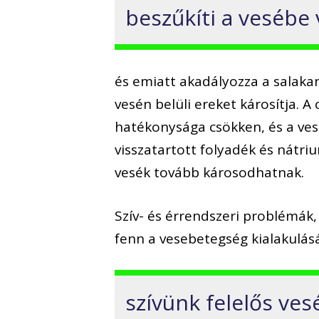
beszűkíti a vesébe 
és emiatt akadályozza a salakan
vesén belüli ereket károsítja. 
hatékonysága csökken, és a vese,
visszatartott folyadék és nátr
vesék tovább károsodhatnak.
Szív- és érrendszeri problémák, 
fenn a vesebetegség kialakulás
szívünk felelős ve