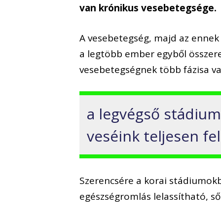
van krónikus vesebetegsége.
A vesebetegség, majd az ennek
a legtöbb ember egyből összerez
vesebetegségnek több fázisa va
a legvégső stádiumb
veséink teljesen fe
Szerencsére a korai stádiumokb
egészségromlás lelassítható, ső