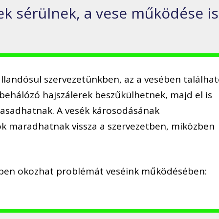
rek sérülnek, a vese működése is
llandósul szervezetünkben, az a vesében találha
t behálózó hajszálerek beszűkülhetnek, majd el is
hasadhatnak. A vesék károsodásának
 maradhatnak vissza a szervezetben, miközben
pen okozhat problémát veséink működésében: