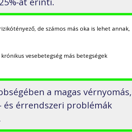
5%-át érinti.
 rizikótényező, de számos más oka is lehet annak,
a krónikus vesebetegség más betegségek
öbbségében a magas vérnyomás,
v- és érrendszeri problémák
.