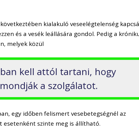
 következtében kialakuló veseelégtelenség kapcs
zen és a vesék leállására gondol. Pedig a krónik
n, melyek közül
an kell attól tartani, hogy
lmondják a szolgálatot.
an, egy időben felismert vesebetegségnél az
t esetenként szinte meg is állítható.