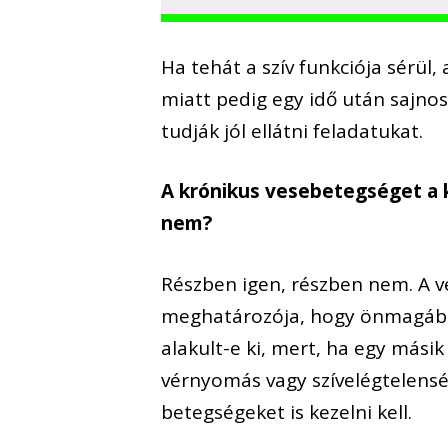
Ha tehát a szív funkciója sérül,
miatt pedig egy idő után sajnos
tudják jól ellátni feladatukat.
A krónikus vesebetegséget a ki
nem?
Részben igen, részben nem. A v
meghatározója, hogy önmagáb
alakult-e ki, mert, ha egy más
vérnyomás vagy szívelégtelenség
betegségeket is kezelni kell.