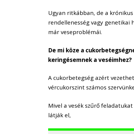
Ugyan ritkábban, de a krónikus
rendellenesség vagy genetikai h
már veseproblémái.
De mi köze a cukorbetegségn
keringésemnek a veséimhez?
A cukorbetegség azért vezethe
vércukorszint számos szervünket
Mivel a vesék szűrő feladatukat
látják el,