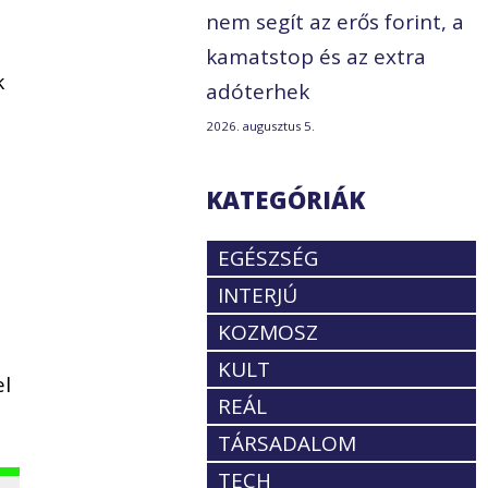
nem segít az erős forint, a
kamatstop és az extra
k
adóterhek
2026. augusztus 5.
KATEGÓRIÁK
EGÉSZSÉG
INTERJÚ
KOZMOSZ
KULT
el
REÁL
TÁRSADALOM
TECH