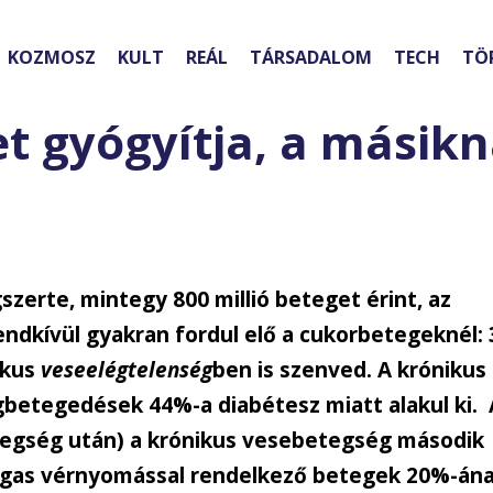
KOZMOSZ
KULT
REÁL
TÁRSADALOM
TECH
TÖ
et gyógyítja, a másik
zerte, mintegy 800 millió beteget érint, az
ndkívül gyakran fordul elő a cukorbetegeknél: 
ikus
veseelégtelenség
ben is szenved. A krónikus
etegedések 44%-a diabétesz miatt alakul ki. 
egség után) a krónikus vesebetegség második
magas vérnyomással rendelkező betegek 20%-án