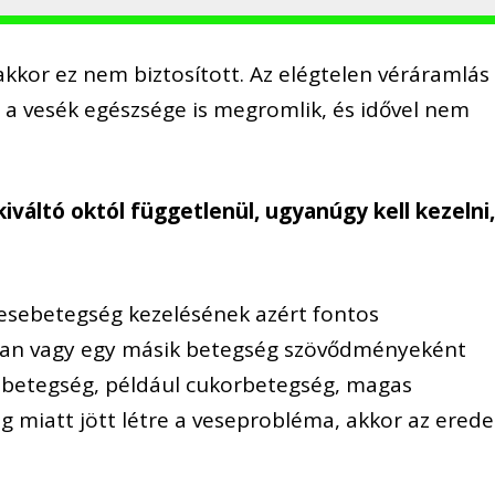
 akkor ez nem biztosított. Az elégtelen véráramlás
 a vesék egészsége is megromlik, és idővel nem
váltó októl függetlenül, ugyanúgy kell kezelni
esebetegség kezelésének azért fontos
an vagy egy másik betegség szövődményeként
ik betegség, például cukorbetegség, magas
 miatt jött létre a veseprobléma, akkor az erede