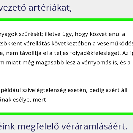
vezető artériákat,
yagok szűrését; illetve úgy, hogy közvetlenül a
A csökkent vérellátás következtében a veseműködé
 nem távolítja el a teljes folyadékfelesleget. Az í
ium miatt még magasabb lesz a vérnyomás is, és a
például szívelégtelenség esetén, pedig azért áll
ának esélye, mert
séink megfelelő véráramlásáért.