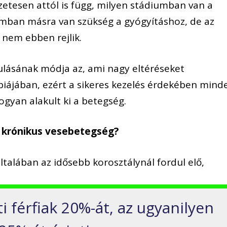
etesen attól is függ, milyen stádiumban van a
mban másra van szükség a gyógyításhoz, de az
nem ebben rejlik.
ulásának módja az, ami nagy eltéréseket
iájában, ezért a sikeres kezelés érdekében mind
ogyan alakult ki a betegség.
t krónikus vesebetegség?
ltalában az idősebb korosztálynál fordul elő,
ti férfiak 20%-át, az ugyanilyen