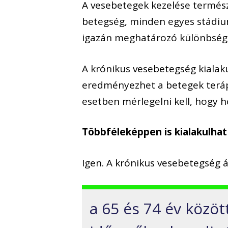
A vesebetegek kezelése termész
betegség, minden egyes stádiu
igazán meghatározó különbség 
A krónikus vesebetegség kialak
eredményezhet a betegek teráp
esetben mérlegelni kell, hogy h
Többféleképpen is kialakulha
Igen. A krónikus vesebetegség á
a 65 és 74 év közöt