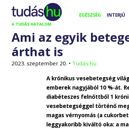
Kilépés
a
EGÉSZSÉG
INTERJÚ
tartalomba
A TUDÁS HATALOM
Ami az egyik beteg
árthat is
2023. szeptember 20.
•
Tudás.hu
A krónikus vesebetegség világs
emberek nagyjából 10 %-át. Re
diabéteszes felnőttből 1 krón
vesebetegséggel történő megb
magas vérnyomás (a cukorbet
leggyakoribb kiváltó oka: a 