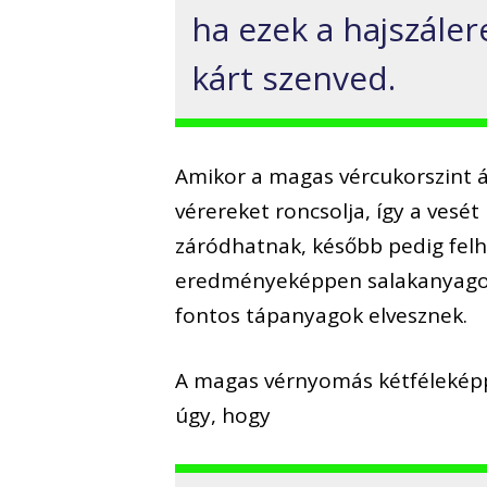
ha ezek a hajszále
kárt szenved.
Amikor a magas vércukorszint á
vérereket roncsolja, így a vesé
záródhatnak, később pedig fel
eredményeképpen salakanyagok
fontos tápanyagok elvesznek.
A magas vérnyomás kétfélekép
úgy, hogy