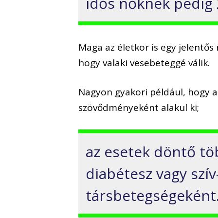
idős nőknek pedig 2
Maga az életkor is egy jelentős
hogy valaki vesebeteggé válik.
Nagyon gyakori például, hogy 
szövődményeként alakul ki;
az esetek döntő t
diabétesz vagy szí
társbetegségeként