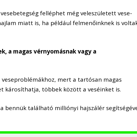
 vesebetegség felléphet még veleszületett vese-
ajlam miatt is, ha például felmenőinknek is volta
ek, a magas vérnyomásnak vagy a
t veseproblémákhoz, mert a tartósan magas
 károsíthatja, többek között a veséinket is.
 a bennük található milliónyi hajszálér segítségév