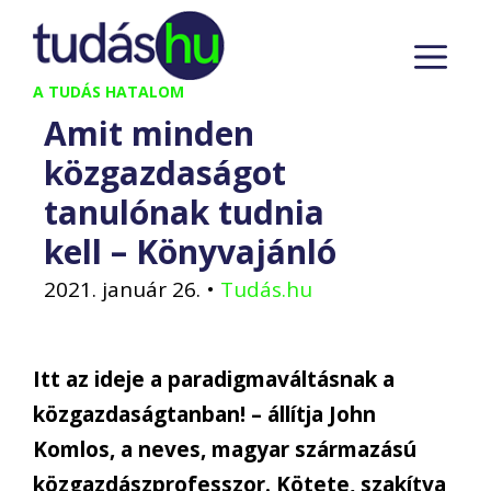
Kilépés
M
a
tartalomba
A TUDÁS HATALOM
Amit minden
közgazdaságot
tanulónak tudnia
kell – Könyvajánló
2021. január 26.
•
Tudás.hu
Itt az ideje a paradigmaváltásnak a
közgazdaságtanban! – állítja John
Komlos, a neves, magyar származású
közgazdászprofesszor. Kötete, szakítva