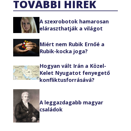
TOVÁBBI HÍREK
A szexrobotok hamarosan
eláraszthatják a világot
Miért nem Rubik Ernőé a
Rubik-kocka joga?
Hogyan vált Irán a Közel-
Kelet Nyugatot fenyegető
konfliktusforrásává?
A leggazdagabb magyar
családok