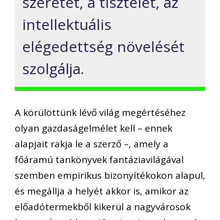
szeretet, a tisztelet, az
intellektuális
elégedettség növelését
szolgálja.
A körülöttünk lévő világ megértéséhez
olyan gazdaságelmélet kell – ennek
alapjait rakja le a szerző –, amely a
főáramú tankönyvek fantáziavilágával
szemben empirikus bizonyítékokon alapul,
és megállja a helyét akkor is, amikor az
előadótermekből kikerül a nagyvárosok