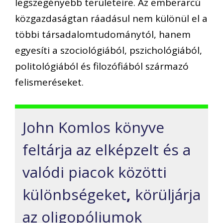
legszegényebb területeire. Az emberarcú
közgazdaságtan ráadásul nem különül el a
többi társadalomtudománytól, hanem
egyesíti a szociológiából, pszichológiából,
politológiából és filozófiából származó
felismeréseket.
John Komlos könyve
feltárja az elképzelt és a
valódi piacok közötti
különbségeket
,
körüljárja
az oligopóliumok