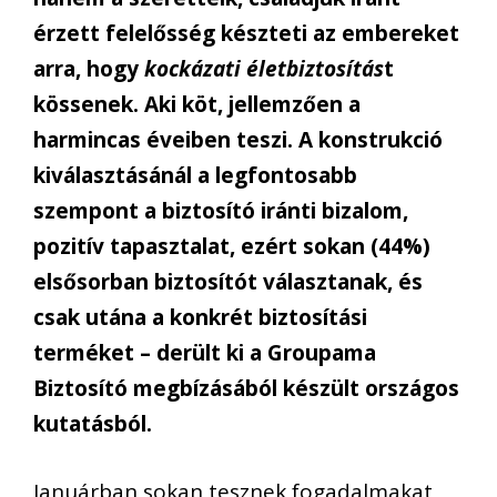
érzett felelősség készteti az embereket
arra, hogy
kockázati életbiztosítás
t
kössenek. Aki köt, jellemzően a
harmincas éveiben teszi. A konstrukció
kiválasztásánál a legfontosabb
szempont a biztosító iránti bi
zalom,
pozitív tapasztalat, ezért sokan (44%)
elsősorban biztosítót választanak, és
csak utána a konkrét biztosítá
si
terméket – derült ki a Groupama
Biztosító megbízásából készült országos
kutatásból
.
Januárban sokan tesznek fogadalmakat,