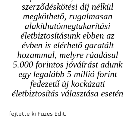
szerződéskötési díj
nélkül
megköthető,
rugalmasan
alakítható
megtakarítási
életbiztosítás
unk ebben az
évben is
elérhető
garatált
hozammal,
melyre
ráadásul
5.000 forintos
jóváír
ást adunk
egy
legalább 5 millió forint
fe
dezetű
új
kockázati
életbiztosítás választása esetén
fejtette ki
Füzes Edit.