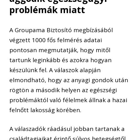
problémák miatt
A Groupam
a Biztosító megbízásából
végzett
1000 fős
felmérés adatai
pontosan
megmutatják
, hogy
mitől
tartunk leginkább és azokra hogyan
készülünk fel.
A
válaszok alapján
elmondható
, hogy
az anyagi gondok
után
rögtön
a második helyen
a
z egészségi
problémák
tól való félelmek állnak
a hazai
felnőtt lakosság körében.
A válaszadók ráadásul jobban tartanak a
családtagjaikat érintő súlyos betegség
től
,