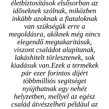
életbiztosítások
elsősorban az
időseknek szólnak, miközben
inkább azoknak a fiataloknak
van szükségük erre a
meg
oldásra, akiknek még nincs
elegendő megtakarításuk,
viszont családot alapítanak,
lakáshitelt törlesztenek
, sok
kiadásuk van
.
Ezek a termékek
p
ár ezer forintos díjért
többmilliós segítséget
nyújthatnak
egy neh
éz
helyzetben, mellyel
az egés
z
család átvészelheti például az