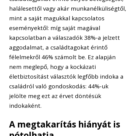
haláleset
től
vagy akár munkanélküliségtől,
mint
a
saját magukkal kapcsolatos
eseményektől
: míg saját magával
kapcsolatban a válaszadók 38%-a
jelzett
aggodalmat, a családtagokat érintő
félelmekről 46% számolt be.
Ez alapján
n
em meglepő, hogy a kockázati
életbiztosítást választók legfőbb indoka
a
családról való gondoskodás
:
44
%-
uk
jelölte meg ezt az érvet döntésük
indokaként.
A megtakarítás hiányát is
pótolhatja