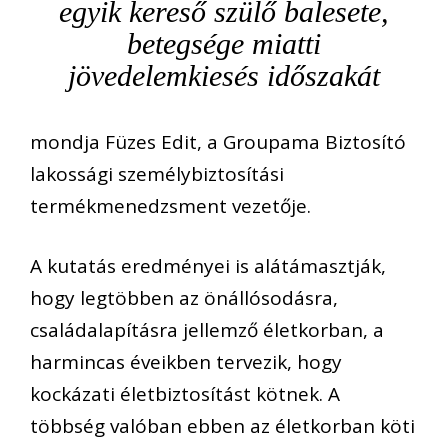
egyik kereső szülő balesete,
betegsége miatti
jövedelemkiesés időszakát
mondja Füzes Edit, a Groupama Biztosító
lakossági személybiztosítási
termékmenedzsment vezetője.
A kutatás eredményei is alátámasztják,
hogy legtöbben az önállósodásra,
családalapításra jellemző életkorban,
a
harmincas évei
kben
tervezi
k
,
hogy
kockázati életbiztosítást köt
nek
.
A
többség
valóban
ebben az életkorban köti