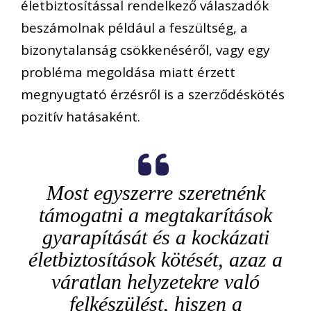
életbiztosítással rendelkező válaszadók
beszámolnak például
a feszültség,
a
bi
zonytalanság csökkenéséről
, vagy egy
probléma megoldása miatt érzett
megnyugtató érzésről
is
a szerződéskötés
pozitív
hatásaként
.
Most egyszerre szeretnénk
támogatni a megtakarítások
gyarapítását és a kockázati
életbiztosítások kötését,
azaz a
váratlan helyzetekre való
felkészülést,
hiszen
a