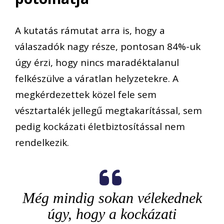
A
kutatás rámutat arra is, hogy a
válaszadók nagy része, pontosan
84%-
uk
úgy érzi, hogy nincs maradéktalanul
felkészülve a váratlan
helyzetekre
.
A
megkérdezettek
közel fele sem
vésztartalék jellegű megtakarítással, sem
pedig kockázati életbiztosítással nem
rendelkezik.
Még mindig sokan vélekednek
úgy, hogy a ko
ckázati