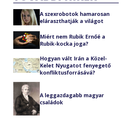
A szexrobotok hamarosan
eláraszthatják a világot
Miért nem Rubik Ernőé a
Rubik-kocka joga?
Hogyan vált Irán a Közel-
Kelet Nyugatot fenyegető
konfliktusforrásává?
A leggazdagabb magyar
családok