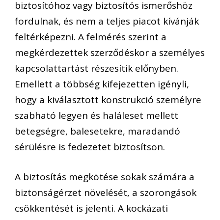
biztosítóhoz vagy
biztosítós ismerőshöz
fordulnak, és nem a teljes piac
ot kívánják
feltérképezni.
A
felmérés szerint a
megkérdezettek
szerződéskor a személyes
kapcsolattartást
részesítik előnyben.
Emellett a többség
kifejezetten igényli
,
hogy a kiválasztott konstrukció személyre
szabható legyen
és
haláleset mellett
betegségre, bal
e
setekre, maradandó
sérülésre is fedezetet biztosí
tson
.
A biztosítás megkötése sokak számára a
biztonságérzet növelését, a szorongások
csökkentését is jelenti. A
kockázati