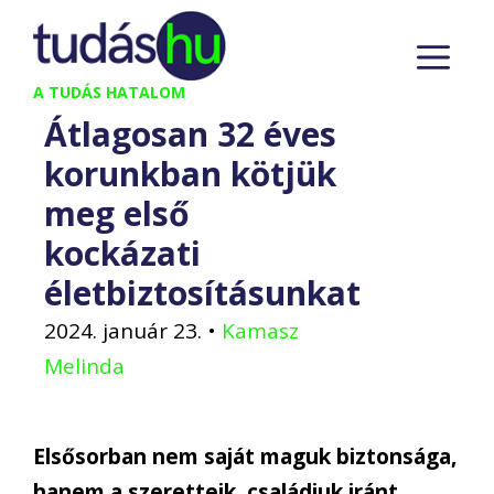
Kilépés
M
a
tartalomba
A TUDÁS HATALOM
Átlagosan 32 éves
korunkban kötjük
meg első
kockázati
életbiztosításunkat
2024. január 23.
•
Kamasz
Melinda
Elsősorban nem saját maguk biztonsága,
hanem a szeretteik, családjuk iránt