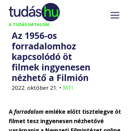
Kilépés
M
a
tartalomba
A TUDÁS HATALOM
Az 1956-os
forradalomhoz
kapcsolódó öt
filmek ingyenesen
nézhető a Filmión
2022. október 21.
•
MTI
A
forradalom
emléke előtt tisztelegve öt
filmet tesz ingyenesen nézhetővé
vasárnapig a Nemzeti Filmintézet online