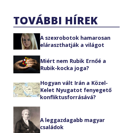
TOVÁBBI HÍREK
A szexrobotok hamarosan
eláraszthatják a világot
Miért nem Rubik Ernőé a
Rubik-kocka joga?
Hogyan vált Irán a Közel-
Kelet Nyugatot fenyegető
konfliktusforrásává?
A leggazdagabb magyar
családok