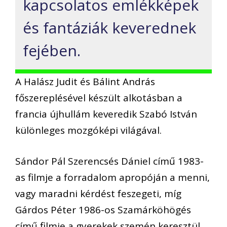
kapcsolatos emlékképek
és fantáziák keverednek
fejében.
A Halász Judit és Bálint András
főszereplésével készült alkotásban a
francia újhullám keveredik Szabó István
különleges mozgóképi világával.
Sándor Pál Szerencsés Dániel című 1983-
as filmje a forradalom apropóján a menni,
vagy maradni kérdést feszegeti, míg
Gárdos Péter 1986-os Szamárköhögés
című filmje a gyerekek szemén keresztül