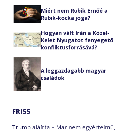
Miért nem Rubik Ernőé a
Rubik-kocka joga?
Hogyan vált Irán a Közel-
Kelet Nyugatot fenyegető
konfliktusforrásává?
A leggazdagabb magyar
családok
FRISS
Trump aláírta – Már nem egyértelmű,