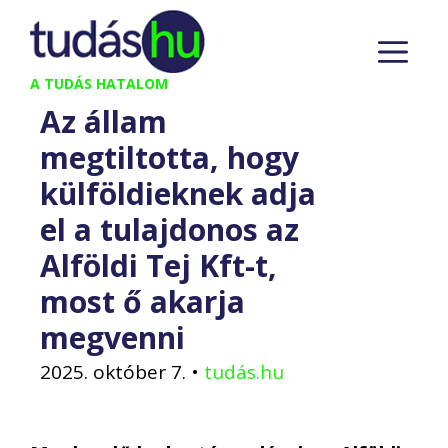
Kilépés
M
a
tartalomba
A TUDÁS HATALOM
Az állam
megtiltotta, hogy
külföldieknek adja
el a tulajdonos az
Alföldi Tej Kft-t,
most ő akarja
megvenni
2025. október 7.
•
tudás.hu