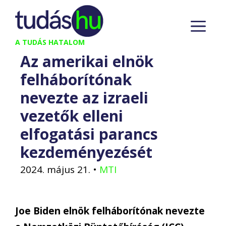
Kilépés
M
a
tartalomba
A TUDÁS HATALOM
Az amerikai elnök
felháborítónak
nevezte az izraeli
vezetők elleni
elfogatási parancs
kezdeményezését
2024. május 21.
•
MTI
Joe Biden elnök felháborítónak nevezte