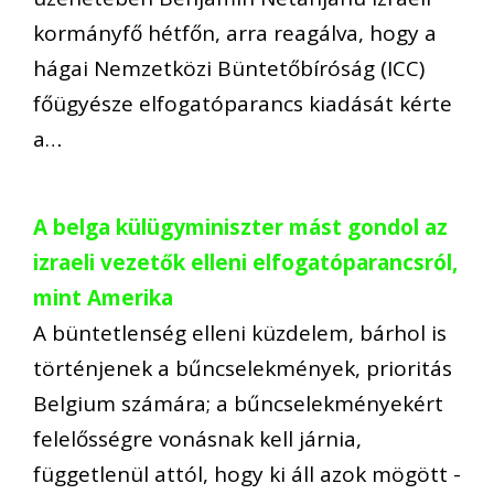
kormányfő hétfőn, arra reagálva, hogy a
hágai Nemzetközi Büntetőbíróság (ICC)
főügyésze elfogatóparancs kiadását kérte
a…
A belga külügyminiszter mást gondol az
izraeli vezetők elleni elfogatóparancsról,
mint Amerika
A büntetlenség elleni küzdelem, bárhol is
történjenek a bűncselekmények, prioritás
Belgium számára; a bűncselekményekért
felelősségre vonásnak kell járnia,
függetlenül attól, hogy ki áll azok mögött -