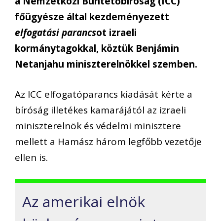
a Nemzetközi Büntetőbíróság (ICC)
főügyésze által kezdeményezett
elfogatási parancs
ot izraeli
kormánytagokkal, köztük Benjámin
Netanjahu miniszterelnökkel szemben.
Az ICC elfogatóparancs kiadását kérte a
bíróság illetékes kamarájától az izraeli
miniszterelnök és védelmi minisztere
mellett a Hamász három legfőbb vezetője
ellen is.
Az amerikai elnök