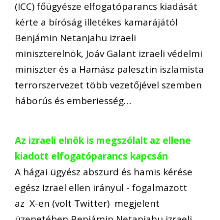
(ICC) főügyésze elfogatóparancs kiadását
kérte a bíróság illetékes kamarájától
Benjámin Netanjahu izraeli
miniszterelnök, Joáv Galant izraeli védelmi
miniszter és a Hamász palesztin iszlamista
terrorszervezet több vezetőjével szemben
háborús és emberiesség…
Az izraeli elnök is megszólalt az ellene
kiadott elfogatóparancs kapcsán
A hágai ügyész abszurd és hamis kérése
egész Izrael ellen irányul - fogalmazott
az X-en (volt Twitter) megjelent
üzenetében Benjámin Netanjahu izraeli