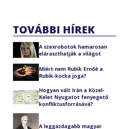
TOVÁBBI HÍREK
A szexrobotok hamarosan
eláraszthatják a világot
Miért nem Rubik Ernőé a
Rubik-kocka joga?
Hogyan vált Irán a Közel-
Kelet Nyugatot fenyegető
konfliktusforrásává?
A leggazdagabb magyar