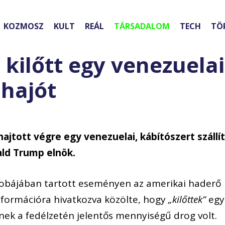
KOZMOSZ
KULT
REÁL
TÁRSADALOM
TECH
TÖ
kilőtt egy venezuelai
 hajót
ajtott végre egy venezuelai, kábítószert szállí
ald Trump elnök.
szobájában tartott eseményen az amerikai haderő
nformációra hivatkozva közölte, hogy
„kilőttek”
egy
ynek a fedélzetén jelentős mennyiségű drog volt.