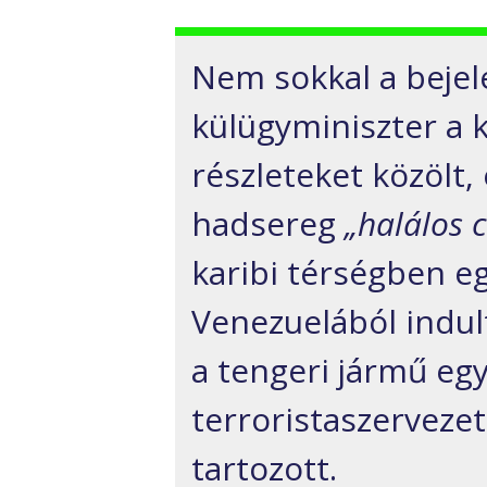
Nem sokkal a beje
külügyminiszter a 
részleteket közölt,
hadsereg
„halálos 
karibi térségben e
Venezuelából indul
a tengeri jármű egy
terroristaszerveze
tartozott.