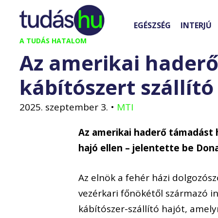
Kilépés
a
EGÉSZSÉG
INTERJÚ
tartalomba
A TUDÁS HATALOM
Az amerikai haderő 
kábítószert szállító
2025. szeptember 3.
•
MTI
Az amerikai haderő támadást h
hajó ellen – jelentette be Don
Az elnök a fehér házi dolgozó
vezérkari főnökétől származó i
kábítószer-szállító hajót, amel