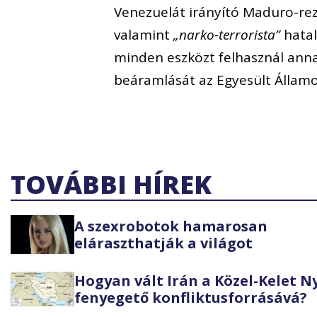
Venezuelát irányító Maduro-rez
valamint
„narko-terrorista”
hatal
minden eszközt felhasznál anna
beáramlását az Egyesült Állam
TOVÁBBI HÍREK
A szexrobotok hamarosan
eláraszthatják a világot
Hogyan vált Irán a Közel-Kelet 
fenyegető konfliktusforrásává?