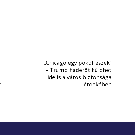
„Chicago egy pokolfészek”
– Trump haderőt küldhet
ide is a város biztonsága
y
érdekében