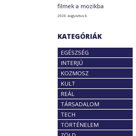
filmek a mozikba
2026. augusztus 6.
KATEGÓRIÁK
EGÉSZSÉG
INTERJÚ
KOZMOSZ
KULT
REÁL
TÁRSADALOM
TECH
TÖRTÉNELEM
ZÖLD