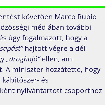
lentést követően Marco Rubio
közösségi médiában további
 és úgy fogalmazott, hogy a
csapást”
hajtott végre a dél-
gy
„droghajó”
ellen, ami
t. A miniszter hozzátette, hogy
 kábítószer- és
tként nyilvántartott csoporthoz