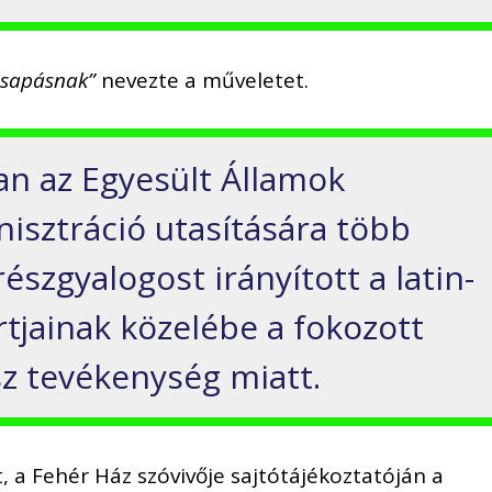
 csapásnak”
nevezte a műveletet.
an az Egyesült Államok
isztráció utasítására több
észgyalogost irányított a latin-
rtjainak közelébe a fokozott
z tevékenység miatt.
, a Fehér Ház szóvivője sajtótájékoztatóján a