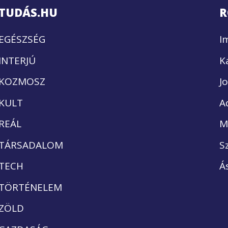
TUDÁS.HU
R
EGÉSZSÉG
I
INTERJÚ
K
KOZMOSZ
J
KULT
A
REÁL
M
TÁRSADALOM
S
TECH
Á
TÖRTÉNELEM
ZÖLD