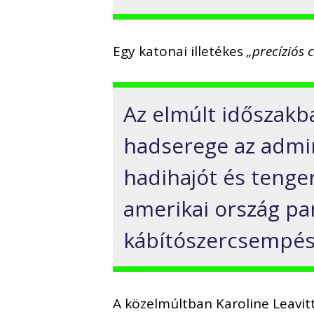
Egy katonai illetékes
„precíziós
Az elmúlt időszakb
hadserege az admin
hadihajót és tenger
amerikai ország pa
kábítószercsempés
A közelmúltban Karoline Leavitt