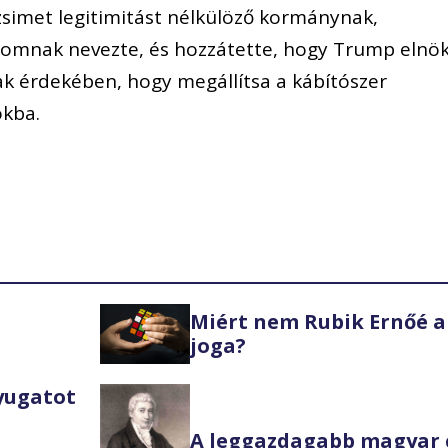
simet legitimitást nélkülöző kormánynak,
omnak nevezte, és hozzátette, hogy Trump elnö
k érdekében, hogy megállítsa a kábítószer
okba.
Miért nem Rubik Ernőé a
joga?
Nyugatot
A leggazdagabb magyar 