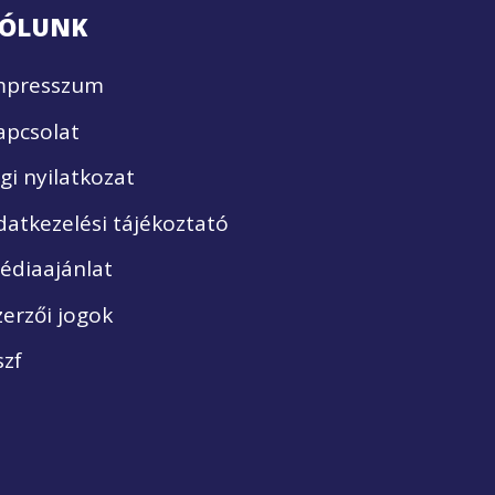
ÓLUNK
mpresszum
apcsolat
ogi nyilatkozat
datkezelési tájékoztató
édiaajánlat
zerzői jogok
szf