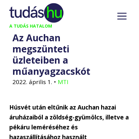
Kilépés
M
a
tartalomba
A TUDÁS HATALOM
Az Auchan
megszünteti
üzleteiben a
műanyagzacskót
2022. április 1.
•
MTI
Húsvét után eltűnik az Auchan hazai
áruházaiból a zöldség-gyümölcs, illetve a
pékáru leméréséhez és
hazaszállításához használt