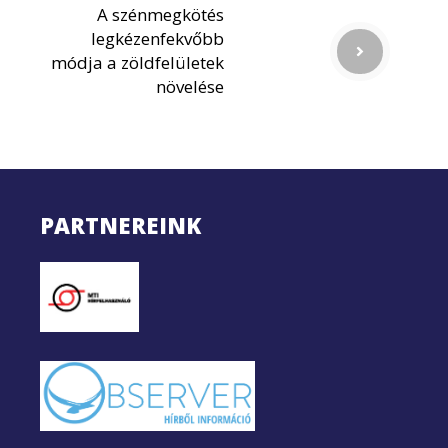
A szénmegkötés
legkézenfekvőbb
módja a zöldfelületek
növelése
PARTNEREINK