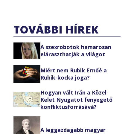
TOVÁBBI HÍREK
A szexrobotok hamarosan
eláraszthatják a világot
Miért nem Rubik Ernőé a
Rubik-kocka joga?
Hogyan vált Irán a Közel-
Kelet Nyugatot fenyegető
konfliktusforrásává?
A leggazdagabb magyar