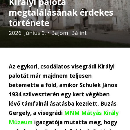
Királyi palota
megtalálásának érdekes
története
2026. június 9.
•
Bajomi Bálint
Az egykori, csodálatos visegrádi Királyi
palotát már majdnem teljesen
betemette a föld, amikor Schulek János
1934 szilveszterén egy kert végében
lévő támfalnál ásatásba kezdett. Buzás
Gergely, a visegrádi
MNM Mátyás Király
Múzeum
igazgatója mutatta meg, hogy