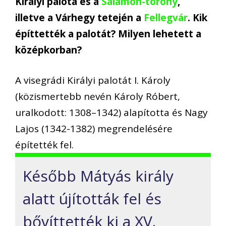
Királyi palota és a
Salamon-torony
,
illetve a Várhegy tetején a
Fellegvár
. Kik
építtették a palotát? Milyen lehetett a
középkorban?
A visegrádi Királyi palotát I. Károly
(közismertebb nevén Károly Róbert,
uralkodott: 1308–1342) alapította és Nagy
Lajos (1342-1382) megrendelésére
építették fel.
Később Mátyás király
alatt újították fel és
bővíttették ki a XV.