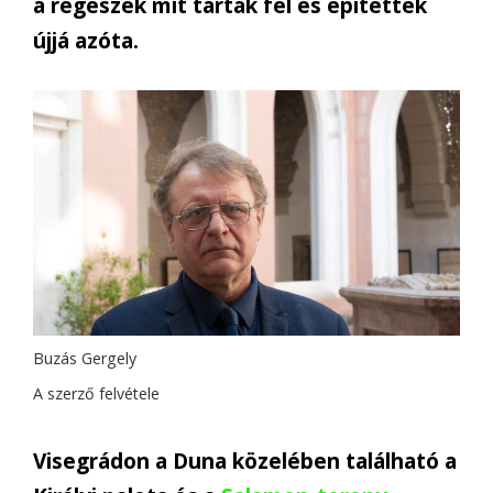
a régészek mit tártak fel és építettek
újjá azóta.
Buzás Gergely
A szerző felvétele
Visegrádon a Duna közelében található a