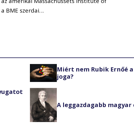
z amerikai Massachussets Institute of
t a BME szerdai…
Miért nem Rubik Ernőé a
joga?
Nyugatot
A leggazdagabb magyar 