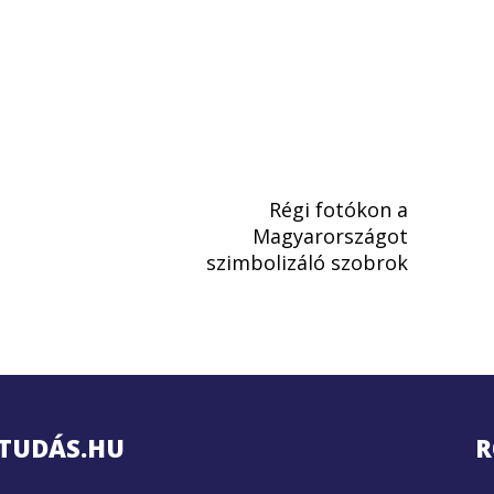
Régi fotókon a
Magyarországot
szimbolizáló szobrok
TUDÁS.HU
R