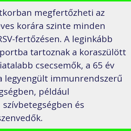
tkorban megfertőzheti az
ves korára szinte minden
RSV-fertőzésen. A leginkább
oportba tartoznak a koraszülött
fiatalabb csecsemők, a 65 év
t a legyengült immunrendszerű
gségben, például
 szívbetegségben és
szenvedők.