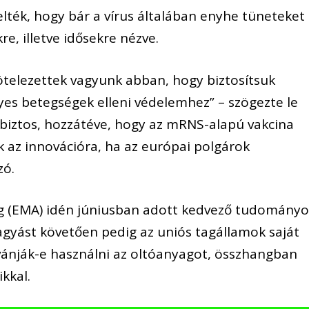
lték, hogy bár a vírus általában enyhe tüneteket
e, illetve idősekre nézve.
kötelezettek vagyunk abban, hogy biztosítsuk
yes betegségek elleni védelemhez” – szögezte le
i biztos, hozzátéve, hogy az mRNS-alapú vakcina
k az innovációra, ha az európai polgárok
zó.
g (EMA) idén júniusban adott kedvező tudományo
hagyást követően pedig az uniós tagállamok saját
vánják-e használni az oltóanyagot, összhangban
kkal.