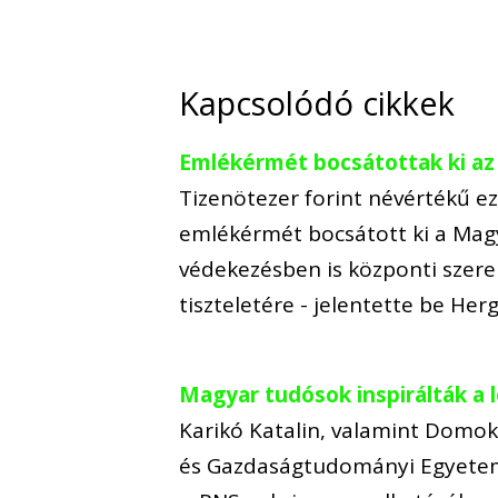
Kapcsolódó cikkek
Emlékérmét bocsátottak ki az
Tizenötezer forint névértékű e
emlékérmét bocsátott ki a Mag
védekezésben is központi szere
tiszteletére - jelentette be Her
Magyar tudósok inspirálták a 
Karikó Katalin, valamint Domok
és Gazdaságtudományi Egyetem 