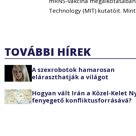
mRNS-vakcina megalkotásában a
Technology (MIT) kutatóit. Min
TOVÁBBI HÍREK
A szexrobotok hamarosan
eláraszthatják a világot
Hogyan vált Irán a Közel-Kelet 
fenyegető konfliktusforrásává?