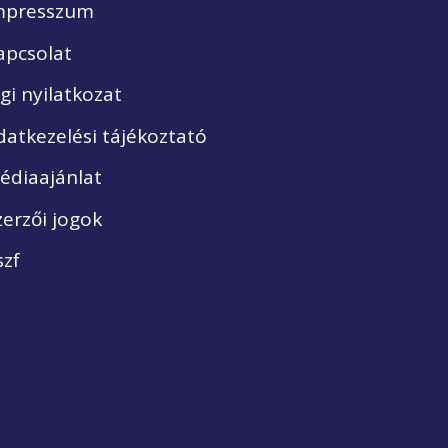
mpresszum
apcsolat
ogi nyilatkozat
datkezelési tájékoztató
édiaajánlat
zerzői jogok
szf