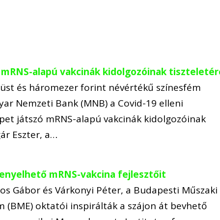
 mRNS-alapú vakcinák kidolgozóinak tiszteletér
züst és háromezer forint névértékű színesfém
yar Nemzeti Bank (MNB) a Covid-19 elleni
pet játszó mRNS-alapú vakcinák kidolgozóinak
gár Eszter, a…
lenyelhető mRNS-vakcina fejlesztőit
os Gábor és Várkonyi Péter, a Budapesti Műszaki
(BME) oktatói inspirálták a szájon át bevhető