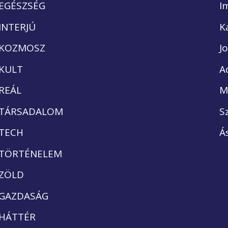
EGÉSZSÉG
I
INTERJÚ
K
KOZMOSZ
J
KULT
A
REÁL
M
TÁRSADALOM
S
TECH
Á
TÖRTÉNELEM
ZÖLD
GAZDASÁG
HÁTTÉR