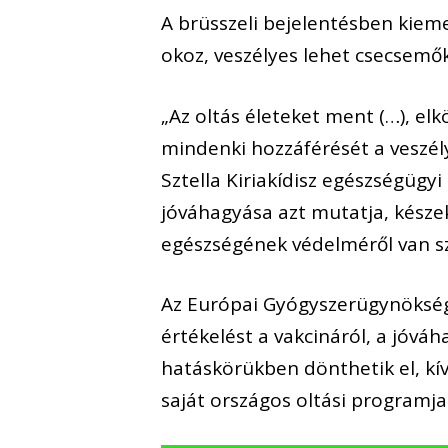
A brüsszeli bejelentésben kieme
okoz, veszélyes lehet csecsemőkr
„Az oltás életeket ment (…), el
mindenki hozzáférését a veszél
Sztella Kiriakídisz egészségügy
jóváhagyása azt mutatja, késze
egészségének védelméről van s
Az Európai Gyógyszerügynöksé
értékelést a vakcináról, a jóvá
hatáskörükben dönthetik el, kí
saját országos oltási programjai