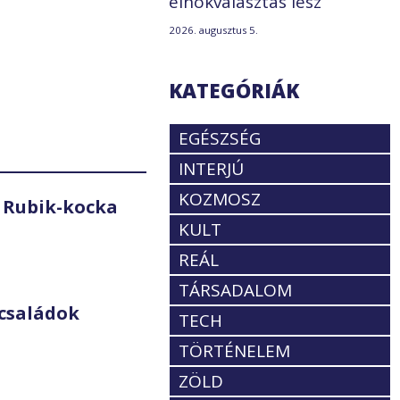
elnökválasztás lesz
2026. augusztus 5.
KATEGÓRIÁK
EGÉSZSÉG
INTERJÚ
KOZMOSZ
 Rubik-kocka
KULT
REÁL
TÁRSADALOM
családok
TECH
TÖRTÉNELEM
ZÖLD