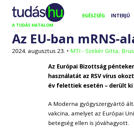
Kilépés
a
EGÉSZSÉG
INTERJÚ
tartalomba
A TUDÁS HATALOM
Az EU-ban mRNS-al
2024. augusztus 23.
•
MTI - Szekér Gitta, Brüs
Az Európai Bizottság péntek
használatát az RSV vírus oko
év felettiek esetén – derült k
A Moderna gyógyszergyártó álta
vakcina, amelyet az Európai Un
betegség ellen is jóváhagyott.