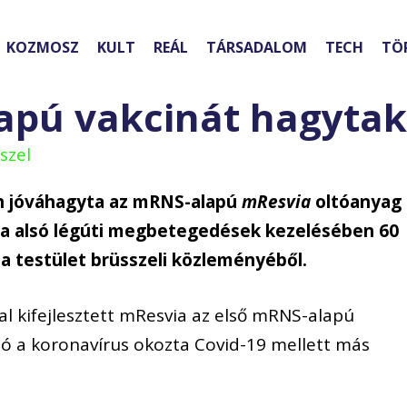
KOZMOSZ
KULT
REÁL
TÁRSADALOM
TECH
TÖ
apú vakcinát hagytak
szel
en jóváhagyta az mRNS-alapú
mResvia
oltóanyag
zta alsó légúti megbetegedések kezelésében 60
i a testület brüsszeli közleményéből.
l kifejlesztett mResvia az első mRNS-alapú
ió a koronavírus okozta Covid-19 mellett más