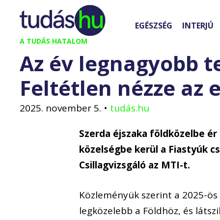
Kilépés
a
EGÉSZSÉG
INTERJÚ
tartalomba
A TUDÁS HATALOM
Az év legnagyobb te
Feltétlen nézze az 
2025. november 5.
•
tudás.hu
Szerda éjszaka földközelbe ér
közelségbe kerül a Fiastyúk cs
Csillagvizsgáló az MTI-t.
Közleményük szerint a 2025-ös é
legközelebb a Földhöz, és láts