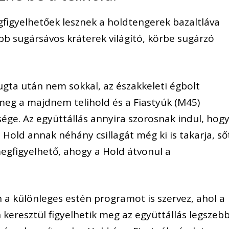
gfigyelhetőek lesznek a holdtengerek bazaltláva
obb sugársávos kráterek világító, körbe sugárzó
gta után nem sokkal, az északkeleti égbolt
meg a majdnem telihold és a Fiastyúk (M45)
ége. Az együttállás annyira szorosnak indul, hog
 Hold annak néhány csillagát még ki is takarja, ső
megfigyelhető, ahogy a Hold átvonul a
n a különleges estén programot is szervez, ahol a
keresztül figyelhetik meg az együttállás legszeb