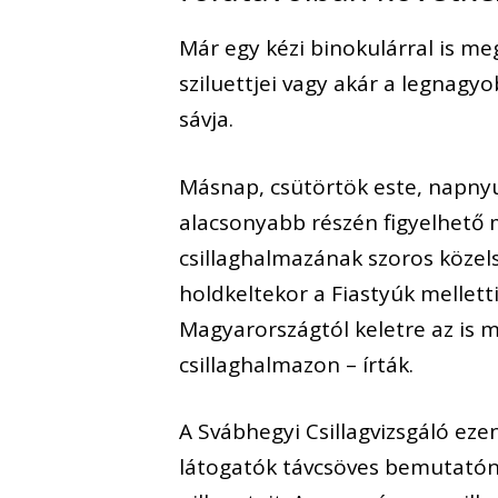
Már egy kézi binokulárral is me
sziluettjei vagy akár a legnagy
sávja.
Másnap, csütörtök este, napnyu
alacsonyabb részén figyelhető 
csillaghalmazának szoros közels
holdkeltekor a Fiastyúk melletti
Magyarországtól keletre az is 
csillaghalmazon – írták.
A Svábhegyi Csillagvizsgáló eze
látogatók távcsöves bemutatón 