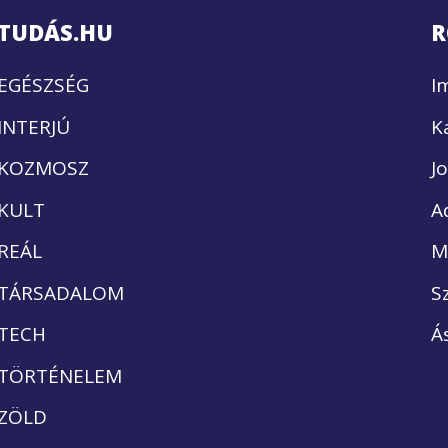
TUDÁS.HU
R
EGÉSZSÉG
I
INTERJÚ
K
KOZMOSZ
J
KULT
A
REÁL
M
TÁRSADALOM
S
TECH
Á
TÖRTÉNELEM
ZÖLD