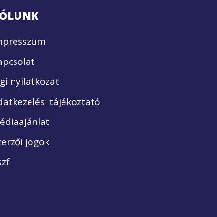
ÓLUNK
mpresszum
apcsolat
ogi nyilatkozat
datkezelési tájékoztató
édiaajánlat
zerzői jogok
szf