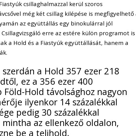
iastyúk csillaghalmazzal kerül szoros
ávcsővel még két csillag kilépése is megfigyelhető
yamán az együttállás egy binokulárral jól
 Csillagvizsgáló erre az estére külön programot is
ak a Hold és a Fiastyúk együttállását, hanem a
ák.
t szerdán a Hold 357 ezer 218
ldtől, ez a 356 ezer 400
b Föld-Hold távolsághoz nagyon
érője ilyenkor 14 százalékkal
ge pedig 30 százalékkal
 mintha az ellenkező oldalon,
ne be a telihold.