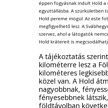
éppen fogyásnak indult Hold a F
együttállásba. A szürkületben t
Hold pereme mögül. Az este fol
megfigyelhető lesz. A Svábhegyi
szervez, ahol a látogatók nemcs
Hold krátereit is megcsodálhatj
A tájékoztatás szerin
kilométerre lesz a Fö
kilométeres legkiseb
közel van. A Hold átm
nagyobbnak, fényessé
fényesebbnek látszik,
földtávolban következ