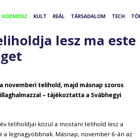
KOZMOSZ
KULT
REÁL
TÁRSADALOM
TECH
TÖ
liholdja lesz ma este 
eget
 a novemberi telihold, majd másnap szoros
illaghalmazzal – tájékoztatta a Svábhegyi
v teliholdjai közül a mostani telihold lesz a
zik a legnagyobbnak. Másnap, november 6-án az