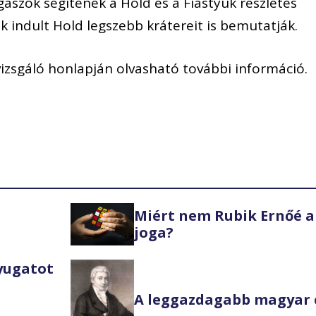
agászok segítenek a Hold és a Fiastyúk részletes
 indult Hold legszebb krátereit is bemutatják.
gvizsgáló honlapján olvasható további információ.
Miért nem Rubik Ernőé a
joga?
Nyugatot
A leggazdagabb magyar 