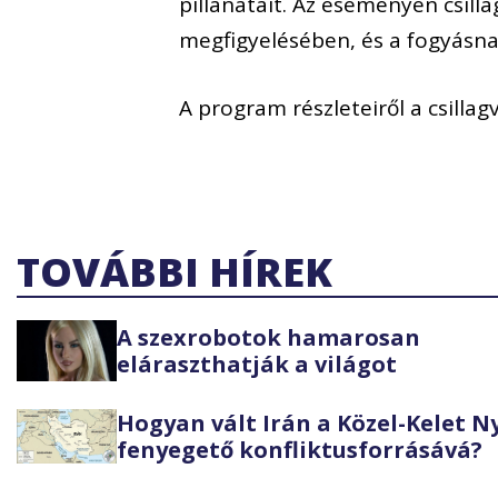
pillanatait. Az eseményen csill
megfigyelésében, és a fogyásnak
A program részleteiről a csilla
TOVÁBBI HÍREK
A szexrobotok hamarosan
eláraszthatják a világot
Hogyan vált Irán a Közel-Kelet 
fenyegető konfliktusforrásává?