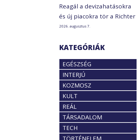
Reagál a devizahatásokra
és új piacokra tör a Richter
2026. augusztus 7.
KATEGÓRIÁK
EGÉSZSÉG
INTERJÚ
KOZMOSZ
KULT
REÁL
TÁRSADALOM
TECH
TÖRTÉNELEM