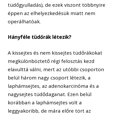
tüdőgyulladás), de ezek viszont többnyire
éppen az elhelyezkedésük miatt nem
operálhatóak.
Hányféle tüdőrák létezik?
A kissejtes és nem kissejtes tüdőrákokat
megkülönböztető régi felosztás kezd
elavulttá válni, mert az utóbbi csoporton
belül három nagy csoport létezik, a
laphámsejtes, az adenokarcinóma és a
nagysejtes tüdődaganat. Ezen belül
korábban a laphámsejtes volt a
leggyakoribb, de mára előre tört az