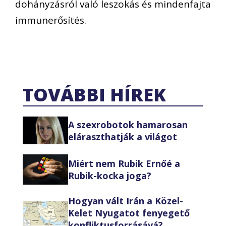
dohányzásról való leszokás és mindenfajta
immunerősítés.
TOVÁBBI HÍREK
A szexrobotok hamarosan
eláraszthatják a világot
Miért nem Rubik Ernőé a
Rubik-kocka joga?
Hogyan vált Irán a Közel-
Kelet Nyugatot fenyegető
konfliktusforrásává?