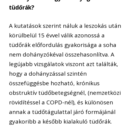
tüdőrák?
A kutatások szerint náluk a leszokás után
körülbelül 15 évvel válik azonossá a
tüdőrák előfordulás gyakorisága a soha
nem dohányzókéval összehasonlítva. A
legújabb vizsgálatok viszont azt találták,
hogy a dohányzással szintén
összefüggésbe hozható, krónikus
obstruktív tüdőbetegségnél, (nemzetközi
rövidítéssel a COPD-nél), és különösen
annak a tüdőtágulattal járó formájánál
gyakoribb a később kialakuló tüdőrák.