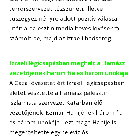
terrorszervezet tűzszüneti, illetve
túszegyezményre adott pozitív válasza
után a palesztin média heves lövésekről
számolt be, majd az izraeli hadsereg…
Izraeli légicsapásban meghalt a Hamász
vezetőjének három fia és három unokája
A Gázai övezetet ért izraeli légicsapásban
életét vesztette a Hamász palesztin
iszlamista szervezet Katarban élő
vezetőjének, Iszmail Haníjének három fia
és három unokája - ezt maga Haníje is
megerősítette egy televíziós