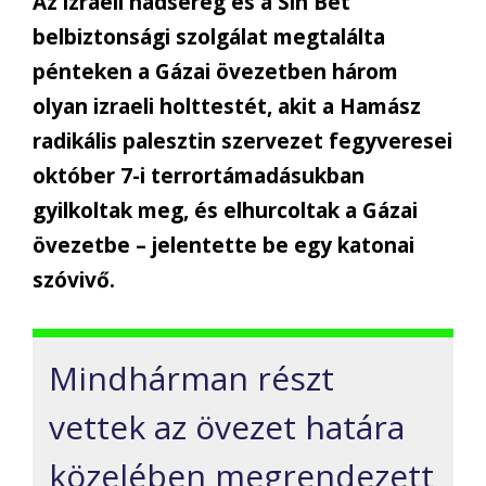
Az izraeli hadsereg és a Sin Bét
belbiztonsági szolgálat megtalálta
pénteken a Gázai övezetben három
olyan izraeli holttestét, akit a Hamász
radikális palesztin szervezet fegyveresei
október 7-i terrortámadásukban
gyilkoltak meg, és elhurcoltak a Gázai
övezetbe – jelentette be egy katonai
szóvivő.
Mindhárman részt
vettek az övezet határa
közelében megrendezett