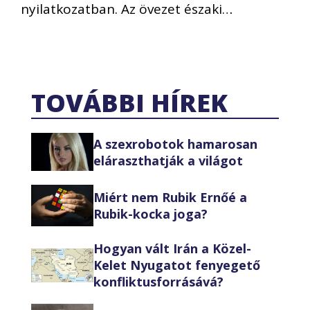
nyilatkozatban. Az övezet északi…
TOVÁBBI HÍREK
A szexrobotok hamarosan
eláraszthatják a világot
Miért nem Rubik Ernőé a
Rubik-kocka joga?
Hogyan vált Irán a Közel-
Kelet Nyugatot fenyegető
konfliktusforrásává?