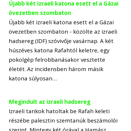
Újabb két izraeli katona esett el a Gázai
övezetben szombaton
Újabb két izraeli katona esett el a Gázai
övezetben szombaton - közölte az izraeli
hadsereg (IDF) szóvivője vasárnap. A két
húszéves katona Rafahtól keletre, egy
pokolgép felrobbanásakor vesztette
életét. Az incidensben három másik
katona súlyosan…
Megindult az izraeli hadsereg
Izraeli tankok hatoltak be Rafah keleti
részébe palesztin szemtanúk beszámolói
szerint. Mintegy két órával a Hamász