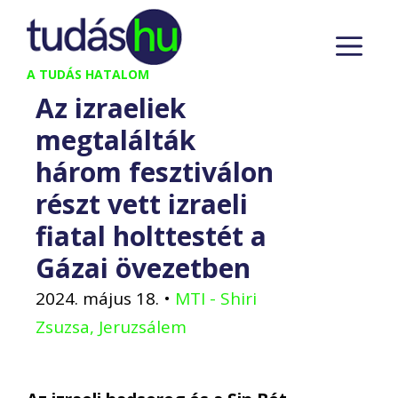
Kilépés
M
a
tartalomba
A TUDÁS HATALOM
Az izraeliek
megtalálták
három fesztiválon
részt vett izraeli
fiatal holttestét a
Gázai övezetben
2024. május 18.
•
MTI - Shiri
Zsuzsa, Jeruzsálem