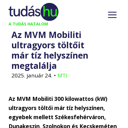
Kilépés
M
a
tartalomba
A TUDÁS HATALOM
Az MVM Mobiliti
ultragyors töltőit
már tíz helyszínen
megtalálja
2025. január 24.
•
MTI
Az MVM Mobiliti 300 kilowattos (kW)
ultragyors töltői már tíz helyszínen,
egyebek mellett Székesfehérváron,
Dunakeszin, Szolnokon és Kecskeméten