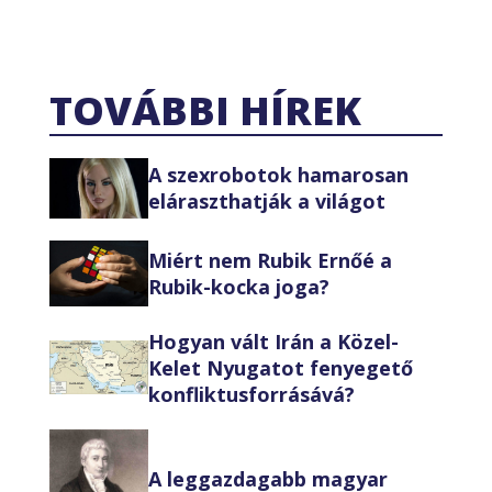
TOVÁBBI HÍREK
A szexrobotok hamarosan
eláraszthatják a világot
Miért nem Rubik Ernőé a
Rubik-kocka joga?
Hogyan vált Irán a Közel-
Kelet Nyugatot fenyegető
konfliktusforrásává?
A leggazdagabb magyar